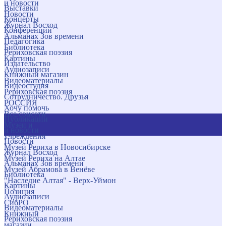
и новости
Выставки
Новости
Концерты
Журнал Восход
Конференции
Альманах Зов времени
Педагогика
Библиотека
Рериховская поэзия
Картины
Издательство
Аудиозаписи
Книжный магазин
Видеоматериалы
Видеостудия
Рериховская поэзия
Сотрудничество. Друзья
РОССИЯ
Хочу помочь
Все соцсети
Публикации
Музеи и
и новости
учреждения
Новости
Музей Рериха в Новосибирске
Журнал Восход
Музей Рериха на Алтае
Альманах Зов времени
Музей Абрамова в Венёве
Библиотека
"Наследие Алтая" - Верх-Уймон
Картины
Позиция
Аудиозаписи
СибРО
Видеоматериалы
Книжный
Рериховская поэзия
магазин