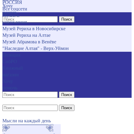
РОССИЯ
Хочу
Все соцсети
помочь
Музеи и
Поиск
учреждения
Музей Рериха в Новосибирске
Музей Рериха на Алтае
Музей Абрамова в Венёве
"Наследие Алтая" - Верх-Уймон
Позиция
СибРО
Книжный
магазин
Хочу
помочь
Поиск
Поиск
Мысли на каждый день