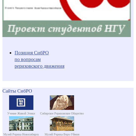
Позиция СибРО
по вопросам
рериховского движения
Сайты СибРО
Учение Живой Этики
Сибирское Рериховское Общество
Музей Рериха Новосибирск
Музей Рериха Верх-Уймон