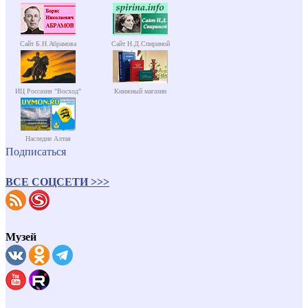
Сайт Б.Н.Абрамова
Сайт Н.Д.Спириной
ИЦ Россазия "Восход"
Книжный магазин
Наследие Алтая
Подписаться
ВСЕ СОЦСЕТИ >>>
Музей