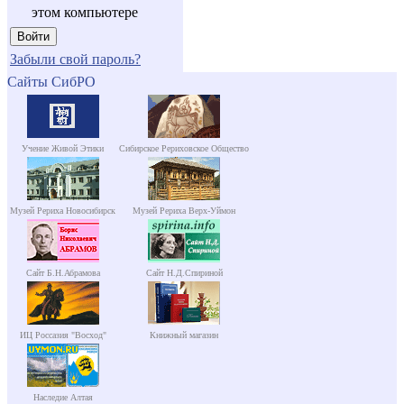
этом компьютере
Забыли свой пароль?
Сайты СибРО
Учение Живой Этики
Сибирское Рериховское Общество
Музей Рериха Новосибирск
Музей Рериха Верх-Уймон
Сайт Б.Н.Абрамова
Сайт Н.Д.Спириной
ИЦ Россазия "Восход"
Книжный магазин
Наследие Алтая