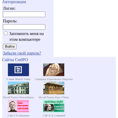
Авторизация
Логин:
Пароль:
Запомнить меня на
этом компьютере
Забыли свой пароль?
Сайты СибРО
Учение Живой Этики
Сибирское Рериховское Общество
Музей Рериха Новосибирск
Музей Рериха Верх-Уймон
Сайт Б.Н.Абрамова
Сайт Н.Д.Спириной