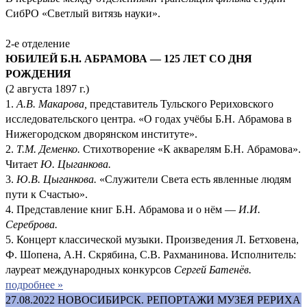
СибРО «Светлый витязь науки».
2-е отделение
ЮБИЛЕЙ Б.Н. АБРАМОВА — 125 ЛЕТ СО ДНЯ
РОЖДЕНИЯ
(2 августа 1897 г.)
1.
А.В. Макарова,
представитель Тульского Рериховского
исследовательского центра. «О годах учёбы Б.Н. Абрамова в
Нижегородском дворянском институте».
2.
Т.М. Деменко.
Стихотворение «К акварелям Б.Н. Абрамова».
Читает
Ю. Цыганкова.
3.
Ю.В. Цыганкова.
«Служители Света есть явленные людям
пути к Счастью».
4. Представление книг Б.Н. Абрамова и о нём —
И.И.
Сереброва.
5. Концерт классической музыки. Произведения Л. Бетховена,
Ф. Шопена, А.Н. Скрябина, С.В. Рахманинова. Исполнитель:
лауреат международных конкурсов
Сергей Батенёв.
подробнее »
27.08.2022
НОВОСИБИРСК. РЕПОРТАЖИ МУЗЕЯ РЕРИХА