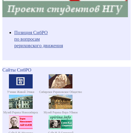
Позиция СибРО
по вопросам
рериховского движения
Сайты СибРО
Учение Живой Этики
Сибирское Рериховское Общество
Музей Рериха Новосибирск
Музей Рериха Верх-Уймон
Сайт Б.Н.Абрамова
Сайт Н.Д.Спириной