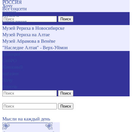
РОССИЯ
Хочу
Все соцсети
помочь
Музеи и
Поиск
учреждения
Музей Рериха в Новосибирске
Музей Рериха на Алтае
Музей Абрамова в Венёве
"Наследие Алтая" - Верх-Уймон
Позиция
СибРО
Книжный
магазин
Хочу
помочь
Поиск
Поиск
Мысли на каждый день