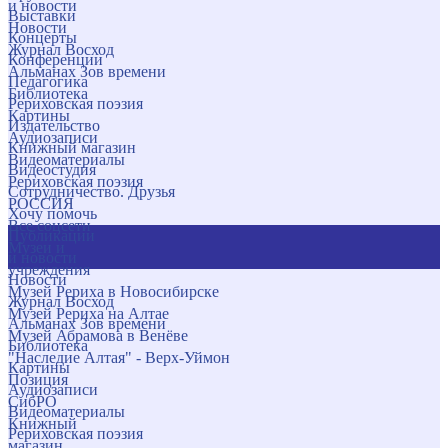
и новости
Выставки
Новости
Концерты
Журнал Восход
Конференции
Альманах Зов времени
Педагогика
Библиотека
Рериховская поэзия
Картины
Издательство
Аудиозаписи
Книжный магазин
Видеоматериалы
Видеостудия
Рериховская поэзия
Сотрудничество. Друзья
РОССИЯ
Хочу помочь
Все соцсети
Публикации
Музеи и
и новости
учреждения
Новости
Музей Рериха в Новосибирске
Журнал Восход
Музей Рериха на Алтае
Альманах Зов времени
Музей Абрамова в Венёве
Библиотека
"Наследие Алтая" - Верх-Уймон
Картины
Позиция
Аудиозаписи
СибРО
Видеоматериалы
Книжный
Рериховская поэзия
магазин