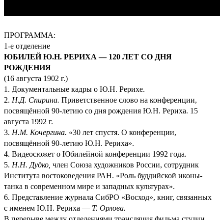
ПРОГРАММА:
1-е отделение
ЮБИЛЕЙ Ю.Н. РЕРИХА — 120 ЛЕТ СО ДНЯ
РОЖДЕНИЯ
(16 августа 1902 г.)
1. Документальные кадры о Ю.Н. Рерихе.
2.
Н.Д. Спирина.
Приветственное слово на конференции,
посвящённой 90-летию со дня рождения Ю.Н. Рериха. 15
августа 1992 г.
3.
Н.М. Кочергина.
«30 лет спустя. О конференции,
посвящённой 90-летию Ю.Н. Рериха».
4. Видеосюжет о Юбилейной конференции 1992 года.
5.
Н.Н. Дудко,
член Союза художников России, сотрудник
Института востоковедения РАН. «Роль буддийской иконы-
танка в современном мире и западных культурах».
6. Представление журнала СибРО «Восход», книг, связанных
с именем Ю.Н. Рериха —
Т. Орлова.
В перерыве между отделениями трансляция фильма студии