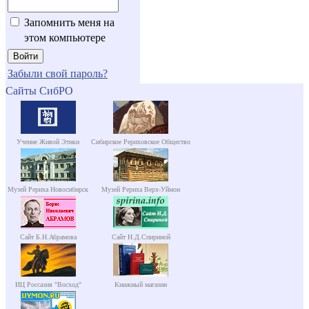
Запомнить меня на
этом компьютере
Забыли свой пароль?
Сайты СибРО
Учение Живой Этики
Сибирское Рериховское Общество
Музей Рериха Новосибирск
Музей Рериха Верх-Уймон
Сайт Б.Н.Абрамова
Сайт Н.Д.Спириной
ИЦ Россазия "Восход"
Книжный магазин