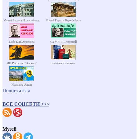
Музей Рериха Новосибирск
Музей Рериха Верх-Уймон
Сайт Б.Н.Абрамова
Сайт Н.Д.Спириной
ИЦ Россазия "Восход"
Книжный магазин
Наследие Алтая
Подписаться
ВСЕ СОЦСЕТИ >>>
Музей