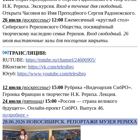
Н.К. Рериха. Экскурсия.
Вход в течение дня свободный.
Открыта Часовня во Имя Преподбного Сергия Радонежского.
26 июля
(воскресенье
)
12:00
Ежемесячный «круглый стол»
Сибирского Рериховского Общества, посвящённый
творческому наследию семьи Рерихов.
Вход свободный. 26
июля выставочные залы для посещения закрыты.
ТРАНСЛЯЦИИ:
RUTUBE:
https://rutube.ru/channel/24606905/
ВКонтакте:
https://vk.com/telesibro
Ютуб:
https://www.youtube.com/telesibro
12 июля
(
воскресенье
)
1
5:00
Рубрика «Видеоархив СибРО».
Героика Франции в творчестве Н.К. Рериха. Лекция.
24 июля
(пятница
)
15:00
«Россия — страна великого
будущего». Онлайн-проект СибРО. Выпуск 46.
подробнее »
28.06.2026
НОВОСИБИРСК. РЕПОРТАЖИ МУЗЕЯ РЕРИХА