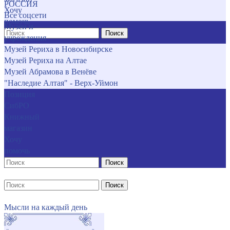
РОССИЯ
Хочу
Все соцсети
помочь
Музеи и
Поиск
учреждения
Музей Рериха в Новосибирске
Музей Рериха на Алтае
Музей Абрамова в Венёве
"Наследие Алтая" - Верх-Уймон
Позиция
СибРО
Книжный
магазин
Хочу
помочь
Поиск
Поиск
Мысли на каждый день