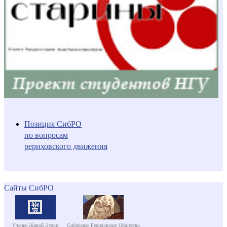
Позиция СибРО
по вопросам
рериховского движения
Сайты СибРО
Учение Живой Этики
Сибирское Рериховское Общество