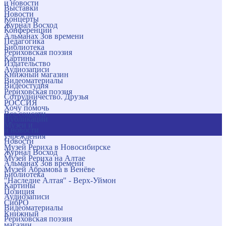
и новости
Выставки
Новости
Концерты
Журнал Восход
Конференции
Альманах Зов времени
Педагогика
Библиотека
Рериховская поэзия
Картины
Издательство
Аудиозаписи
Книжный магазин
Видеоматериалы
Видеостудия
Рериховская поэзия
Сотрудничество. Друзья
РОССИЯ
Хочу помочь
Все соцсети
Публикации
Музеи и
и новости
учреждения
Новости
Музей Рериха в Новосибирске
Журнал Восход
Музей Рериха на Алтае
Альманах Зов времени
Музей Абрамова в Венёве
Библиотека
"Наследие Алтая" - Верх-Уймон
Картины
Позиция
Аудиозаписи
СибРО
Видеоматериалы
Книжный
Рериховская поэзия
магазин