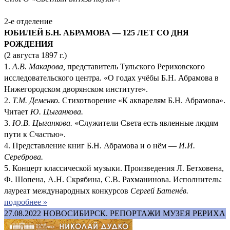
2-е отделение
ЮБИЛЕЙ Б.Н. АБРАМОВА — 125 ЛЕТ СО ДНЯ
РОЖДЕНИЯ
(2 августа 1897 г.)
1.
А.В. Макарова,
представитель Тульского Рериховского
исследовательского центра. «О годах учёбы Б.Н. Абрамова в
Нижегородском дворянском институте».
2.
Т.М. Деменко.
Стихотворение «К акварелям Б.Н. Абрамова».
Читает
Ю. Цыганкова.
3.
Ю.В. Цыганкова.
«Служители Света есть явленные людям
пути к Счастью».
4. Представление книг Б.Н. Абрамова и о нём —
И.И.
Сереброва.
5. Концерт классической музыки. Произведения Л. Бетховена,
Ф. Шопена, А.Н. Скрябина, С.В. Рахманинова. Исполнитель:
лауреат международных конкурсов
Сергей Батенёв.
подробнее »
27.08.2022
НОВОСИБИРСК. РЕПОРТАЖИ МУЗЕЯ РЕРИХА