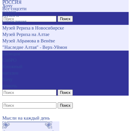
РОССИЯ
Хочу
Все соцсети
помочь
Музеи и
Поиск
учреждения
Музей Рериха в Новосибирске
Музей Рериха на Алтае
Музей Абрамова в Венёве
"Наследие Алтая" - Верх-Уймон
Позиция
СибРО
Книжный
магазин
Хочу
помочь
Поиск
Поиск
Мысли на каждый день