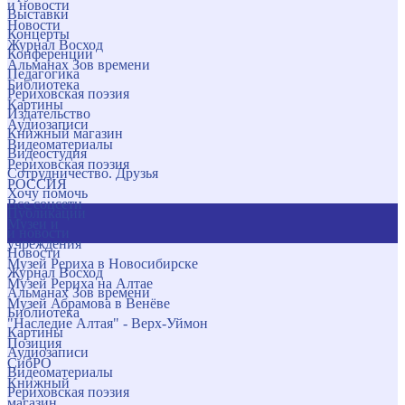
и новости
Выставки
Новости
Концерты
Журнал Восход
Конференции
Альманах Зов времени
Педагогика
Библиотека
Рериховская поэзия
Картины
Издательство
Аудиозаписи
Книжный магазин
Видеоматериалы
Видеостудия
Рериховская поэзия
Сотрудничество. Друзья
РОССИЯ
Хочу помочь
Все соцсети
Публикации
Музеи и
и новости
учреждения
Новости
Музей Рериха в Новосибирске
Журнал Восход
Музей Рериха на Алтае
Альманах Зов времени
Музей Абрамова в Венёве
Библиотека
"Наследие Алтая" - Верх-Уймон
Картины
Позиция
Аудиозаписи
СибРО
Видеоматериалы
Книжный
Рериховская поэзия
магазин