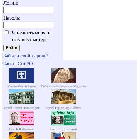
Логин:
Пароль:
Запомнить меня на
этом компьютере
Забыли свой пароль?
Сайты СибРО
Учение Живой Этики
Сибирское Рериховское Общество
Музей Рериха Новосибирск
Музей Рериха Верх-Уймон
Сайт Б.Н.Абрамова
Сайт Н.Д.Спириной