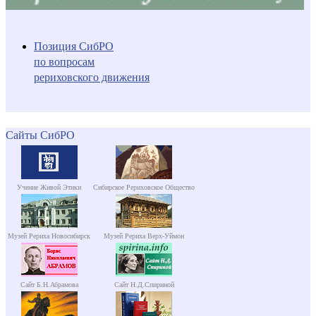
Позиция СибРО
по вопросам
рериховского движения
Сайты СибРО
Учение Живой Этики
Сибирское Рериховское Общество
Музей Рериха Новосибирск
Музей Рериха Верх-Уймон
Сайт Б.Н.Абрамова
Сайт Н.Д.Спириной