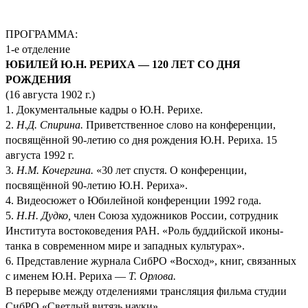
ПРОГРАММА:
1-е отделение
ЮБИЛЕЙ Ю.Н. РЕРИХА — 120 ЛЕТ СО ДНЯ
РОЖДЕНИЯ
(16 августа 1902 г.)
1. Документальные кадры о Ю.Н. Рерихе.
2.
Н.Д. Спирина.
Приветственное слово на конференции,
посвящённой 90-летию со дня рождения Ю.Н. Рериха. 15
августа 1992 г.
3.
Н.М. Кочергина.
«30 лет спустя. О конференции,
посвящённой 90-летию Ю.Н. Рериха».
4. Видеосюжет о Юбилейной конференции 1992 года.
5.
Н.Н. Дудко,
член Союза художников России, сотрудник
Института востоковедения РАН. «Роль буддийской иконы-
танка в современном мире и западных культурах».
6. Представление журнала СибРО «Восход», книг, связанных
с именем Ю.Н. Рериха —
Т. Орлова.
В перерыве между отделениями трансляция фильма студии
СибРО «Светлый витязь науки».