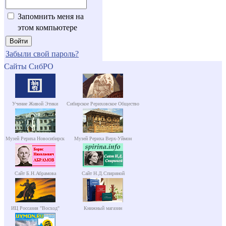
Запомнить меня на
этом компьютере
Забыли свой пароль?
Сайты СибРО
Учение Живой Этики
Сибирское Рериховское Общество
Музей Рериха Новосибирск
Музей Рериха Верх-Уймон
Сайт Б.Н.Абрамова
Сайт Н.Д.Спириной
ИЦ Россазия "Восход"
Книжный магазин