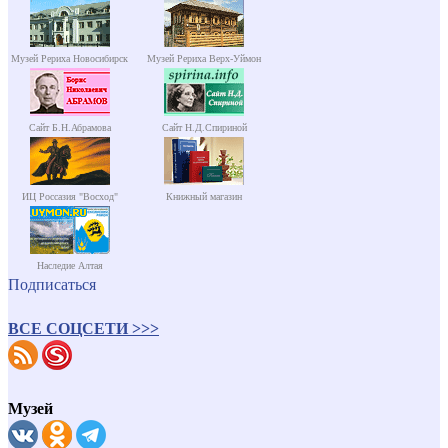
Музей Рериха Новосибирск
Музей Рериха Верх-Уймон
Сайт Б.Н.Абрамова
Сайт Н.Д.Спириной
ИЦ Россазия "Восход"
Книжный магазин
Наследие Алтая
Подписаться
ВСЕ СОЦСЕТИ >>>
Музей