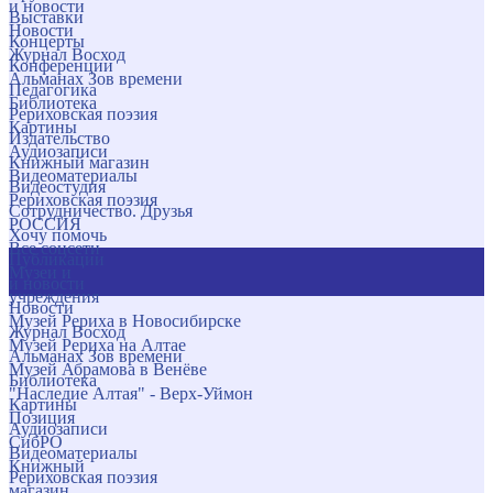
и новости
Выставки
Новости
Концерты
Журнал Восход
Конференции
Альманах Зов времени
Педагогика
Библиотека
Рериховская поэзия
Картины
Издательство
Аудиозаписи
Книжный магазин
Видеоматериалы
Видеостудия
Рериховская поэзия
Сотрудничество. Друзья
РОССИЯ
Хочу помочь
Все соцсети
Публикации
Музеи и
и новости
учреждения
Новости
Музей Рериха в Новосибирске
Журнал Восход
Музей Рериха на Алтае
Альманах Зов времени
Музей Абрамова в Венёве
Библиотека
"Наследие Алтая" - Верх-Уймон
Картины
Позиция
Аудиозаписи
СибРО
Видеоматериалы
Книжный
Рериховская поэзия
магазин