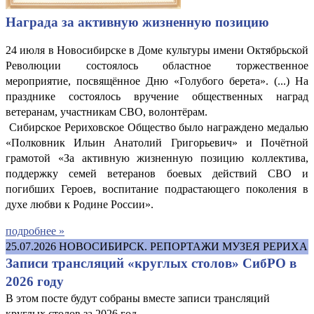
Награда за активную жизненную позицию
24 июля в Новосибирске в Доме культуры имени Октябрьской
Революции состоялось областное торжественное
мероприятие, посвящённое Дню «Голубого берета». (...) На
празднике состоялось вручение общественных наград
ветеранам, участникам СВО, волонтёрам.
Сибирское Рериховское Общество было награждено медалью
«Полковник Ильин Анатолий Григорьевич» и Почётной
грамотой «За активную жизненную позицию коллектива,
поддержку семей ветеранов боевых действий СВО и
погибших Героев, воспитание подрастающего поколения в
духе любви к Родине России».
подробнее »
25.07.2026
НОВОСИБИРСК. РЕПОРТАЖИ МУЗЕЯ РЕРИХА
Записи трансляций «круглых столов» СибРО в
2026 году
В этом посте будут собраны вместе записи трансляций
круглых столов за 2026 год.