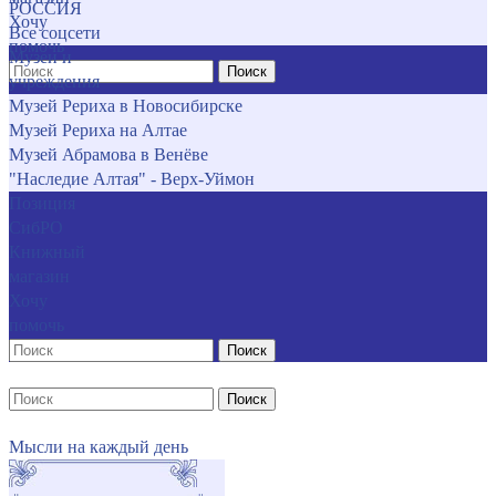
РОССИЯ
Хочу
Все соцсети
помочь
Музеи и
Поиск
учреждения
Музей Рериха в Новосибирске
Музей Рериха на Алтае
Музей Абрамова в Венёве
"Наследие Алтая" - Верх-Уймон
Позиция
СибРО
Книжный
магазин
Хочу
помочь
Поиск
Поиск
Мысли на каждый день