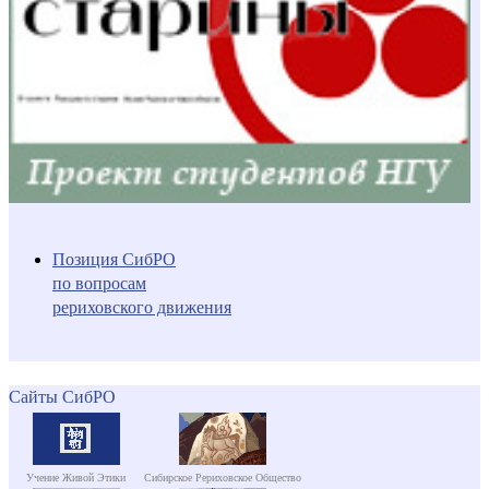
Позиция СибРО
по вопросам
рериховского движения
Сайты СибРО
Учение Живой Этики
Сибирское Рериховское Общество