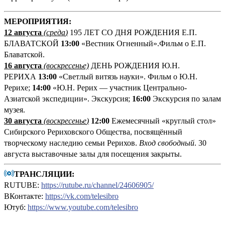
М
ЕРОПРИЯТИЯ:
12 августа
(среда
)
195 ЛЕТ СО ДНЯ РОЖДЕНИЯ Е.П.
БЛАВАТСКОЙ
13:00
«Вестник Огненный».Фильм о Е.П.
Блаватской.
16 августа
(воскресенье)
ДЕНЬ РОЖДЕНИЯ Ю.Н.
РЕРИХА
13:00
«Светлый витязь науки». Фильм о Ю.Н.
Рерихе;
14:00
«Ю.Н. Рерих — участник Центрально-
Азиатской экспедиции». Экскурсия;
16:00
Экскурсия по залам
музея.
30 августа
(воскресенье
)
12:00
Ежемесячный «круглый стол»
Сибирского Рериховского Общества, посвящённый
творческому наследию семьи Рерихов.
Вход свободный
. 30
августа выставочные залы для посещения закрыты.
ТРАНСЛЯЦИИ:
RUTUBE:
https://rutube.ru/channel/24606905/
ВКонтакте:
https://vk.com/telesibro
Ютуб:
https://www.youtube.com/telesibro