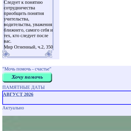
Следует к понятию
сотрудничества
приобщить понятия
учительства,
водительства, уважения
ближнего, самого себя и
тех, кто следует после
вас.
Мир Огненный, ч.2, 350
"Мочь помочь - счастье"
ПАМЯТНЫЕ ДАТЫ
АВГУСТ 2026
Актуально