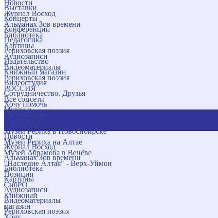
Новости
Выставки
Журнал Восход
Концерты
Альманах Зов времени
Конференции
Библиотека
Педагогика
Картины
Рериховская поэзия
Аудиозаписи
Издательство
Видеоматериалы
Книжный магазин
Рериховская поэзия
Видеостудия
РОССИЯ
Сотрудничество. Друзья
Все соцсети
Хочу помочь
Музеи и
Публикации
учреждения
и новости
Музей Рериха в Новосибирске
Новости
Музей Рериха на Алтае
Журнал Восход
Музей Абрамова в Венёве
Альманах Зов времени
"Наследие Алтая" - Верх-Уймон
Библиотека
Позиция
Картины
СибРО
Аудиозаписи
Книжный
Видеоматериалы
магазин
Рериховская поэзия
Хочу