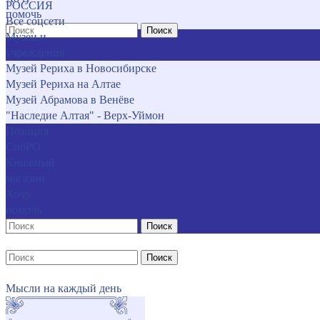
РОССИЯ
помочь
Все соцсети
Поиск
Музеи и
учреждения
Музей Рериха в Новосибирске
Музей Рериха на Алтае
Музей Абрамова в Венёве
"Наследие Алтая" - Верх-Уймон
Позиция
СибРО
Книжный
магазин
Хочу
помочь
Поиск
Поиск
Мысли на каждый день