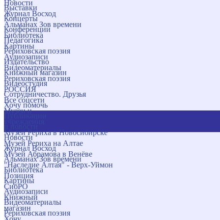
Новости
Выставки
Журнал Восход
Концерты
Альманах Зов времени
Конференции
Библиотека
Педагогика
Картины
Рериховская поэзия
Аудиозаписи
Издательство
Видеоматериалы
Книжный магазин
Рериховская поэзия
Видеостудия
РОССИЯ
Сотрудничество. Друзья
Все соцсети
Хочу помочь
Музеи и
Публикации
учреждения
и новости
Музей Рериха в Новосибирске
Новости
Музей Рериха на Алтае
Журнал Восход
Музей Абрамова в Венёве
Альманах Зов времени
"Наследие Алтая" - Верх-Уймон
Библиотека
Позиция
Картины
СибРО
Аудиозаписи
Книжный
Видеоматериалы
магазин
Рериховская поэзия
Хочу