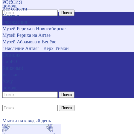
РОССИЯ
помочь
Все соцсети
Поиск
Музеи и
учреждения
Музей Рериха в Новосибирске
Музей Рериха на Алтае
Музей Абрамова в Венёве
"Наследие Алтая" - Верх-Уймон
Позиция
СибРО
Книжный
магазин
Хочу
помочь
Поиск
Поиск
Мысли на каждый день