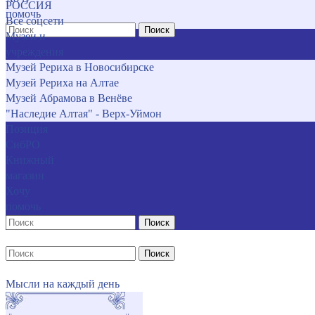
РОССИЯ
помочь
Все соцсети
Поиск
Музеи и
учреждения
Музей Рериха в Новосибирске
Музей Рериха на Алтае
Музей Абрамова в Венёве
"Наследие Алтая" - Верх-Уймон
Позиция
СибРО
Книжный
магазин
Хочу
помочь
Поиск
Поиск
Мысли на каждый день