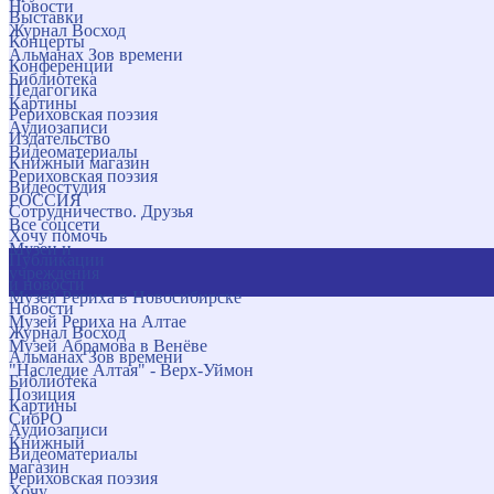
Новости
Выставки
Журнал Восход
Концерты
Альманах Зов времени
Конференции
Библиотека
Педагогика
Картины
Рериховская поэзия
Аудиозаписи
Издательство
Видеоматериалы
Книжный магазин
Рериховская поэзия
Видеостудия
РОССИЯ
Сотрудничество. Друзья
Все соцсети
Хочу помочь
Музеи и
Публикации
учреждения
и новости
Музей Рериха в Новосибирске
Новости
Музей Рериха на Алтае
Журнал Восход
Музей Абрамова в Венёве
Альманах Зов времени
"Наследие Алтая" - Верх-Уймон
Библиотека
Позиция
Картины
СибРО
Аудиозаписи
Книжный
Видеоматериалы
магазин
Рериховская поэзия
Хочу