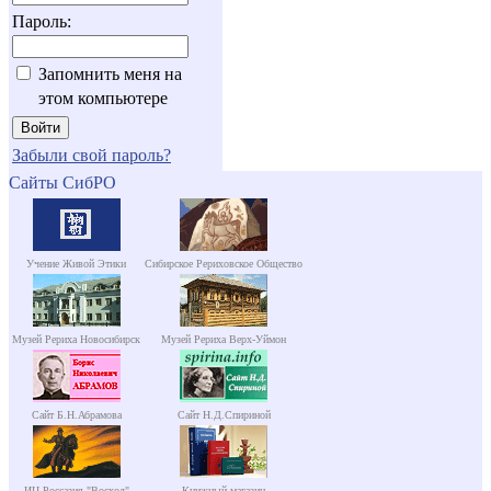
Пароль:
Запомнить меня на
этом компьютере
Забыли свой пароль?
Сайты СибРО
Учение Живой Этики
Сибирское Рериховское Общество
Музей Рериха Новосибирск
Музей Рериха Верх-Уймон
Сайт Б.Н.Абрамова
Сайт Н.Д.Спириной
ИЦ Россазия "Восход"
Книжный магазин