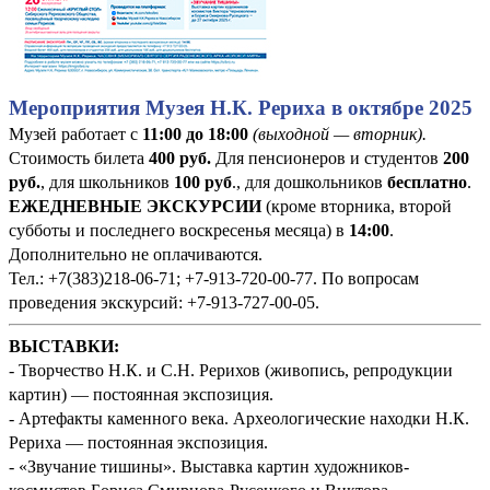
Мероприятия Музея Н.К. Рериха в октябре 2025
Музей работает с
11:00 до 18:00
(выходной — вторник).
Стоимость билета
400
руб
.
Для пенсионеров и студентов
200
руб.
, для школьников
100 руб
., для дошкольников
бесплатно
.
ЕЖЕДНЕВНЫЕ ЭКСКУРСИИ
(кроме вторника, второй
субботы и последнего воскресенья месяца) в
14:00
.
Дополнительно не оплачиваются.
Тел.: +7(383)218-06-71; +7-913-720-00-77. По вопросам
проведения экскурсий: +7-913-727-00-05.
ВЫСТАВКИ:
- Творчество Н.К. и С.Н. Рерихов (живопись, репродукции
картин) — постоянная экспозиция.
- Артефакты каменного века. Археологические находки Н.К.
Рериха — постоянная экспозиция.
- «Звучание тишины». Выставка картин художников-