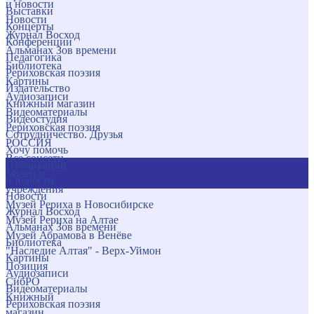
и новости
Выставки
Новости
Концерты
Журнал Восход
Конференции
Альманах Зов времени
Педагогика
Библиотека
Рериховская поэзия
Картины
Издательство
Аудиозаписи
Книжный магазин
Видеоматериалы
Видеостудия
Рериховская поэзия
Сотрудничество. Друзья
РОССИЯ
Хочу помочь
Все соцсети
Публикации
Музеи и
и новости
учреждения
Новости
Музей Рериха в Новосибирске
Журнал Восход
Музей Рериха на Алтае
Альманах Зов времени
Музей Абрамова в Венёве
Библиотека
"Наследие Алтая" - Верх-Уймон
Картины
Позиция
Аудиозаписи
СибРО
Видеоматериалы
Книжный
Рериховская поэзия
магазин