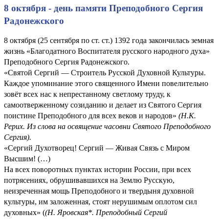
8 октября - день памяти Преподобного Сергия
Радонежского
8 октября (25 сентября по ст. ст.) 1392 года закончилась земная
жизнь «Благодатного Воспитателя русского народного духа»
Преподобного Сергия Радонежского.
«Святой Сергий — Строитель Русской Духовной Культуры.
Каждое упоминание этого священного Имени повелительно
зовёт всех нас к непрестанному светлому труду, к
самоотверженному созиданию и делает из Святого Сергия
поистине Преподобного для всех веков и народов»
(Н.К.
Рерих. Из слова на освящение часовни Святого Преподобного
Сергия).
«Сергий Духотворец! Сергий — Живая Связь с Миром
Высшим! (…)
На всех поворотных пунктах истории России, при всех
потрясениях, обрушивавшихся на Землю Русскую,
неизреченная мощь Преподобного и твердыня духовной
культуры, им заложенная, стоят нерушимым оплотом сил
духовных» (
(
Н. Яровская*. Преподобный Сергий