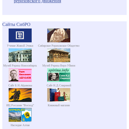
рериховского движения
Сайты СибРО
Учение Живой Этики
Сибирское Рериховское Общество
Музей Рериха Новосибирск
Музей Рериха Верх-Уймон
Сайт Б.Н.Абрамова
Сайт Н.Д.Спириной
ИЦ Россазия "Восход"
Книжный магазин
Наследие Алтая