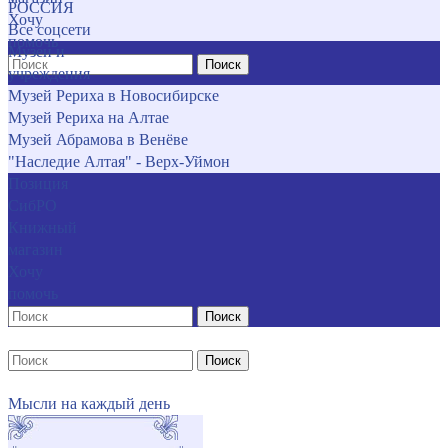
РОССИЯ
Хочу
Все соцсети
помочь
Музеи и
Поиск
учреждения
Музей Рериха в Новосибирске
Музей Рериха на Алтае
Музей Абрамова в Венёве
"Наследие Алтая" - Верх-Уймон
Позиция
СибРО
Книжный
магазин
Хочу
помочь
Поиск
Поиск
Мысли на каждый день