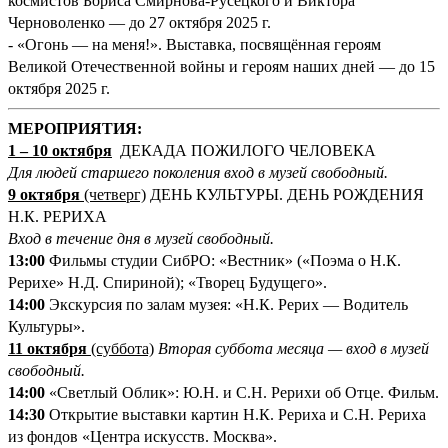
космистов Бориса Смирнова-Русецкого и Виктора
Черноволенко — до 27 октября 2025 г.
- «Огонь — на меня!». Выставка, посвящённая героям
Великой Отечественной войны и героям наших дней — до 15
октября 2025 г.
М
ЕРОПРИЯТИЯ:
1
–
10 октября
ДЕКАДА ПОЖИЛОГО ЧЕЛОВЕКА
Для людей старшего поколения вход в музей свободный.
9 октября
(четверг)
ДЕНЬ КУЛЬТУРЫ. ДЕНЬ РОЖДЕНИЯ
Н.К. РЕРИХА
Вход в течение дня в музей свободный.
13:00
Фильмы студии СибРО: «Вестник» («Поэма о Н.К.
Рерихе» Н.Д. Спириной); «Творец Будущего».
14:00
Экскурсия по залам музея: «Н.К. Рерих — Водитель
Культуры».
11 октября
(суббота)
Вторая суббота месяца — вход в музей
свободный.
14:00
«Светлый Облик»: Ю.Н. и С.Н. Рерихи об Отце. Фильм.
14:30
Открытие выставки картин Н.К. Рериха и С.Н. Рериха
из фондов «Центра искусств. Москва».