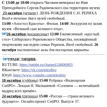
С 13:00 до 18:00
открыта Часовня-мемориал во Имя
Преподобного Сергия Радонежского (на территории музея).
23 октября
(четверг)
ДЕНЬ РОЖДЕНИЯ С.Н. РЕРИХА
Вход в течение дня в музей свободный.
13:00
«Апостол Красоты». Фильм.
14:00
Экскурсия по залам
музея: «Великий сын великого отца».
26 октября
(воскресенье)
12:00
Ежемесячный «круглый
стол» Сибирского Рериховского Общества, посвящённый
творческому наследию семьи Рерихов.
Вход свободный.
26
октября
выставочные залы для посещения закрыты.
ТРАНСЛЯЦИИ:
RUTUBE:
https://rutube.ru/channel/24606905/
ВКонтакте:
https://vk.com/telesibro
Ютуб:
https://www.youtube.com/telesibro
18 октября
(
суббота
)
15:00
Рубрика «Видеоархив
СибРО». Лекция Н. Малышевой «Соломон — величайший
мудрец всех времён».
24 октября
(
пятница
)
15:00
«Россия — страна великого
будущего». Онлайн-проект СибРО. Выпуск 37.