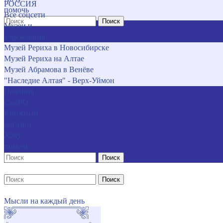
РОССИЯ
помочь
Все соцсети
Поиск
Музеи и
учреждения
Музей Рериха в Новосибирске
Музей Рериха на Алтае
Музей Абрамова в Венёве
"Наследие Алтая" - Верх-Уймон
Позиция
СибРО
Книжный
магазин
Хочу
помочь
Поиск
Поиск
Мысли на каждый день