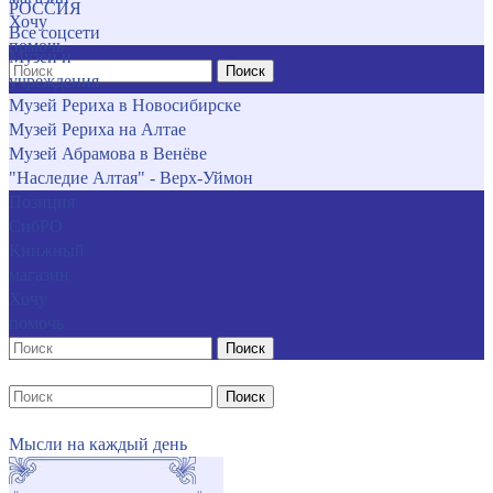
РОССИЯ
Хочу
Все соцсети
помочь
Музеи и
Поиск
учреждения
Музей Рериха в Новосибирске
Музей Рериха на Алтае
Музей Абрамова в Венёве
"Наследие Алтая" - Верх-Уймон
Позиция
СибРО
Книжный
магазин
Хочу
помочь
Поиск
Поиск
Мысли на каждый день