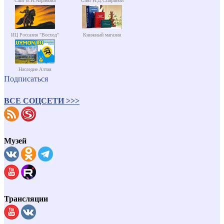
Сайт Б.Н.Абрамова
Сайт Н.Д.Спириной
ИЦ Россазия "Восход"
Книжный магазин
Наследие Алтая
Подписаться
ВСЕ СОЦСЕТИ >>>
Музей
Трансляции