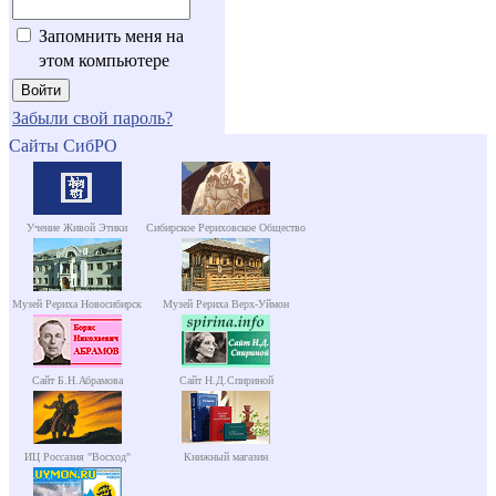
Запомнить меня на
этом компьютере
Забыли свой пароль?
Сайты СибРО
Учение Живой Этики
Сибирское Рериховское Общество
Музей Рериха Новосибирск
Музей Рериха Верх-Уймон
Сайт Б.Н.Абрамова
Сайт Н.Д.Спириной
ИЦ Россазия "Восход"
Книжный магазин