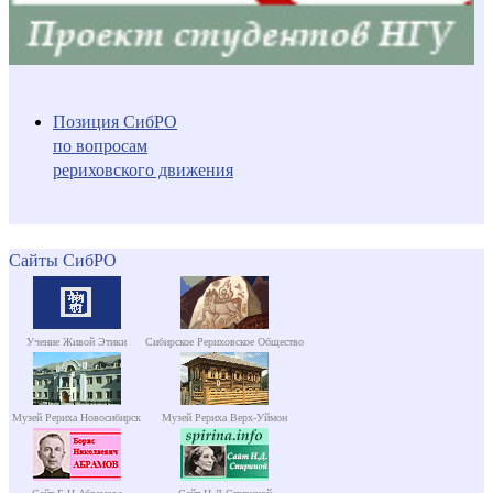
Позиция СибРО
по вопросам
рериховского движения
Сайты СибРО
Учение Живой Этики
Сибирское Рериховское Общество
Музей Рериха Новосибирск
Музей Рериха Верх-Уймон