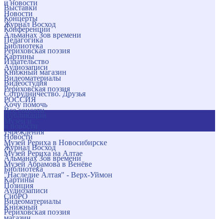
и новости
Выставки
Новости
Концерты
Журнал Восход
Конференции
Альманах Зов времени
Педагогика
Библиотека
Рериховская поэзия
Картины
Издательство
Аудиозаписи
Книжный магазин
Видеоматериалы
Видеостудия
Рериховская поэзия
Сотрудничество. Друзья
РОССИЯ
Хочу помочь
Все соцсети
Публикации
Музеи и
и новости
учреждения
Новости
Музей Рериха в Новосибирске
Журнал Восход
Музей Рериха на Алтае
Альманах Зов времени
Музей Абрамова в Венёве
Библиотека
"Наследие Алтая" - Верх-Уймон
Картины
Позиция
Аудиозаписи
СибРО
Видеоматериалы
Книжный
Рериховская поэзия
магазин