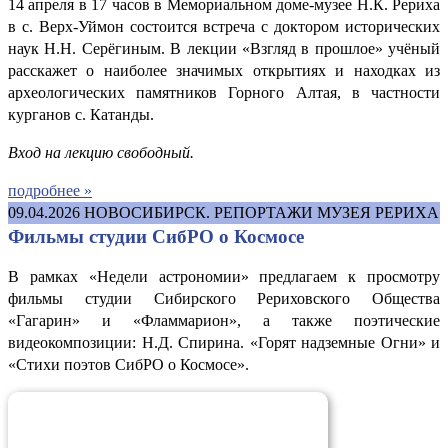
14 апреля в 17 часов в Мемориальном доме-музее Н.К. Рериха
в с. Верх-Уймон состоится встреча с доктором исторических
наук Н.Н. Серёгиным. В лекции «Взгляд в прошлое» учёный
расскажет о наиболее значимых открытиях и находках из
археологических памятников Горного Алтая, в частности
курганов с. Катанды.
Вход на лекцию свободный.
подробнее »
09.04.2026
НОВОСИБИРСК. РЕПОРТАЖИ МУЗЕЯ РЕРИХА
Фильмы студии СибРО о Космосе
В рамках «Недели астрономии» предлагаем к просмотру
фильмы студии Сибирского Рериховского Общества
«Гагарин» и «Фламмарион», а также поэтические
видеокомпозиции: Н.Д. Спирина. «Горят надземные Огни» и
«Стихи поэтов СибРО о Космосе».