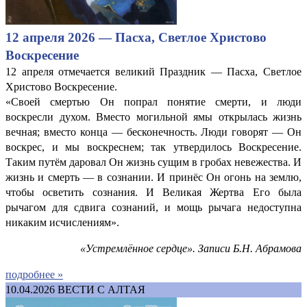
12 апреля 2026 — Пасха, Светлое Христово
Воскресение
12 апреля отмечается великий Праздник — Пасха, Светлое
Христово Воскресение.
«Своей смертью Он попрал понятие смерти, и люди
воскресли духом. Вместо могильной ямы открылась жизнь
вечная; вместо конца — бесконечность. Люди говорят — Он
воскрес, и мы воскреснем; так утвердилось Воскресение.
Таким путём даровал Он жизнь сущим в гробах невежества. И
жизнь и смерть — в сознании. И принёс Он огонь на землю,
чтобы осветить сознания. И Великая Жертва Его была
рычагом для сдвига сознаний, и мощь рычага недоступна
никаким исчислениям».
«Устремлённое сердце». Записи Б.Н. Абрамова
подробнее »
10.04.2026
ВЕСТИ С АЛТАЯ