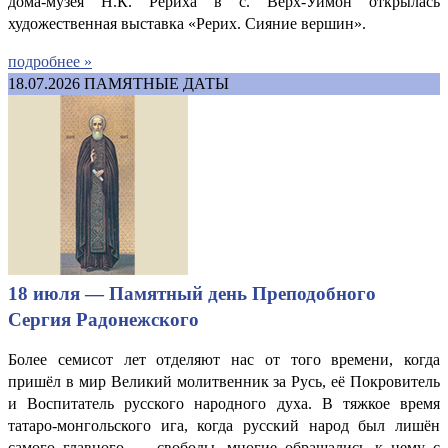
дома-музея Н.К. Рериха в с. Верх-Уймон открылась
художественная выставка «Рерих. Сияние вершин».
подробнее »
18.07.2026
ПАМЯТНЫЕ ДАТЫ
18 июля — Памятный день Преподобного
Сергия Радонежского
Более семисот лет отделяют нас от того времени, когда
пришёл в мир Великий молитвенник за Русь, её Покровитель
и Воспитатель русского народного духа. В тяжкое время
татаро-монгольского ига, когда русский народ был лишён
самого главного — свободы, многие обращались к нему с