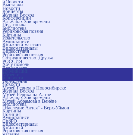
и новости
Выставки
Новости
Концерты
Журнал Восход
Конференции
Альманах Зов времени
Педагогика
Библиотека
Рериховская поэзия
Картины
Издательство
Аудиозаписи
Книжный магазин
Видеоматериалы
Видеостудия
Рериховская поэзия
Сотрудничество. Друзья
РОССИЯ
Хочу помочь
Все соцсети
Публикации
Музеи и
и новости
учреждения
Новости
Музей Рериха в Новосибирске
Журнал Восход
Музей Рериха на Алтае
Альманах Зов времени
Музей Абрамова в Венёве
Библиотека
"Наследие Алтая" - Верх-Уймон
Картины
Позиция
Аудиозаписи
СибРО
Видеоматериалы
Книжный
Рериховская поэзия
магазин