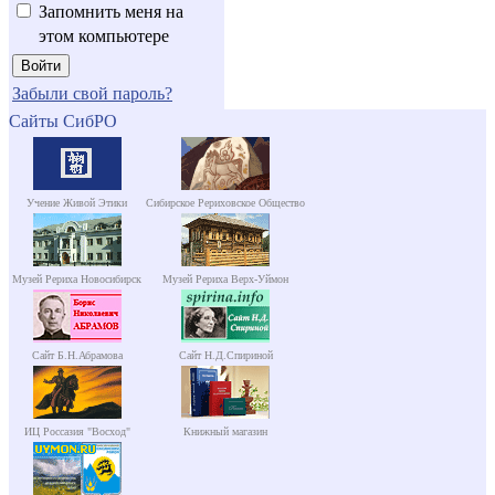
Запомнить меня на
этом компьютере
Забыли свой пароль?
Сайты СибРО
Учение Живой Этики
Сибирское Рериховское Общество
Музей Рериха Новосибирск
Музей Рериха Верх-Уймон
Сайт Б.Н.Абрамова
Сайт Н.Д.Спириной
ИЦ Россазия "Восход"
Книжный магазин