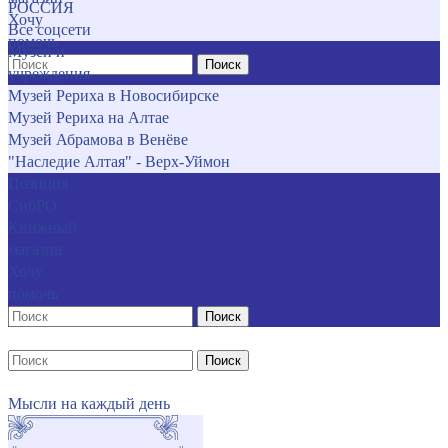
РОССИЯ
Хочу
Все соцсети
помочь
Музеи и
Поиск
учреждения
Музей Рериха в Новосибирске
Музей Рериха на Алтае
Музей Абрамова в Венёве
"Наследие Алтая" - Верх-Уймон
Позиция
СибРО
Книжный
магазин
Хочу
помочь
Поиск
Поиск
Мысли на каждый день