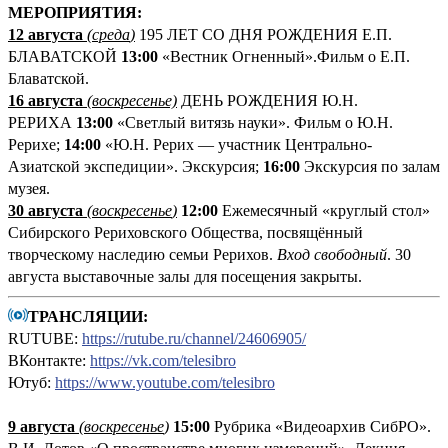
М
ЕРОПРИЯТИЯ:
12 августа
(среда
)
195 ЛЕТ СО ДНЯ РОЖДЕНИЯ Е.П.
БЛАВАТСКОЙ
13:00
«Вестник Огненный».Фильм о Е.П.
Блаватской.
16 августа
(воскресенье)
ДЕНЬ РОЖДЕНИЯ Ю.Н.
РЕРИХА
13:00
«Светлый витязь науки». Фильм о Ю.Н.
Рерихе;
14:00
«Ю.Н. Рерих — участник Центрально-
Азиатской экспедиции». Экскурсия;
16:00
Экскурсия по залам
музея.
30 августа
(воскресенье
)
12:00
Ежемесячный «круглый стол»
Сибирского Рериховского Общества, посвящённый
творческому наследию семьи Рерихов.
Вход свободный
. 30
августа выставочные залы для посещения закрыты.
ТРАНСЛЯЦИИ:
RUTUBE:
https://rutube.ru/channel/24606905/
ВКонтакте:
https://vk.com/telesibro
Ютуб:
https://www.youtube.com/telesibro
9 августа
(
воскресенье
)
1
5:00
Рубрика «Видеоархив СибРО».