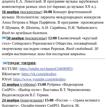
доцента Е.А. Левитской. В программе музыка зарубежных
композиторов разных эпох (от барокко до музыки ХХ в.).
16 ноября
(воскресенье
)
16:00
Концерт фортепианной
музыки. Исполнители: лауреаты международных конкурсов
Анна Петрова и Марк Парфёнов. В программе произведения
Р. Шумана, Ф. Шопена, А.Н. Скрябина, П.И. Чайковского.
Вход по музейным билетам.
30 ноября
(воскресенье)
12:00
Ежемесячный «круглый
стол» Сибирского Рериховского Общества, посвящённый
творческому наследию семьи Рерихов.
Вход свободный.
30
ноября выставочные залы для посещения закрыты.
ТРАНСЛЯЦИИ:
RUTUBE:
https://rutube.ru/channel/24606905/
ВКонтакте:
https://vk.com/telesibro
Ютуб:
https://www.youtube.com/telesibro
15 ноября
(
суббота
)
15:00
Рубрика «Видеоархив
СибРО». «Выбор пути»: Выставка В.Т. Черноволенко.
Видеоэкскурсия В.Г. Герман.
24 ноября
(
понедельник)
15:00
«Россия — страна великого
будущего». Онлайн-проект СибРО. Выпуск 38.