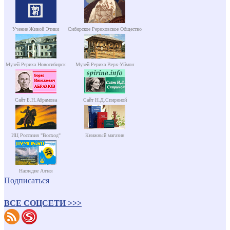
Учение Живой Этики
Сибирское Рериховское Общество
Музей Рериха Новосибирск
Музей Рериха Верх-Уймон
Сайт Б.Н.Абрамова
Сайт Н.Д.Спириной
ИЦ Россазия "Восход"
Книжный магазин
Наследие Алтая
Подписаться
ВСЕ СОЦСЕТИ >>>