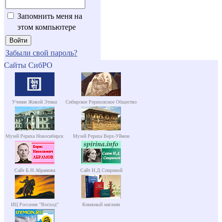
Запомнить меня на
этом компьютере
Забыли свой пароль?
Сайты СибРО
Учение Живой Этики
Сибирское Рериховское Общество
Музей Рериха Новосибирск
Музей Рериха Верх-Уймон
Сайт Б.Н.Абрамова
Сайт Н.Д.Спириной
ИЦ Россазия "Восход"
Книжный магазин