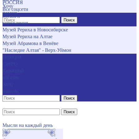
РОССИЯ
Хочу
Все соцсети
помочь
Музеи и
Поиск
учреждения
Музей Рериха в Новосибирске
Музей Рериха на Алтае
Музей Абрамова в Венёве
"Наследие Алтая" - Верх-Уймон
Позиция
СибРО
Книжный
магазин
Хочу
помочь
Поиск
Поиск
Мысли на каждый день