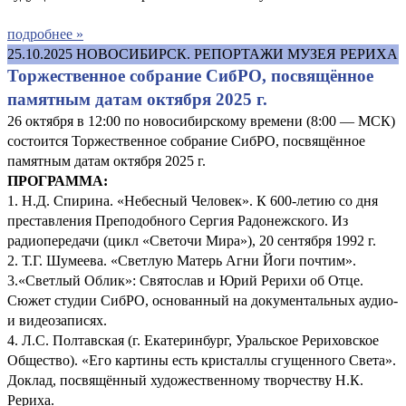
подробнее »
25.10.2025
НОВОСИБИРСК. РЕПОРТАЖИ МУЗЕЯ РЕРИХА
Торжественное собрание СибРО, посвящённое
памятным датам октября 2025 г.
26 октября в 12:00 по новосибирскому времени (8:00 — МСК)
состоится Торжественное собрание СибРО, посвящённое
памятным датам октября 2025 г.
ПРОГРАММА:
1. Н.Д. Спирина. «Небесный Человек». К 600-летию со дня
преставления Преподобного Сергия Радонежского. Из
радиопередачи (цикл «Светочи Мира»), 20 сентября 1992 г.
2. Т.Г. Шумеева. «Светлую Матерь Агни Йоги почтим».
3.«Светлый Облик»: Святослав и Юрий Рерихи об Отце.
Сюжет студии СибРО, основанный на документальных аудио-
и видеозаписях.
4. Л.С. Полтавская (г. Екатеринбург, Уральское Рериховское
Общество). «Его картины есть кристаллы сгущенного Света».
Доклад, посвящённый художественному творчеству Н.К.
Рериха.