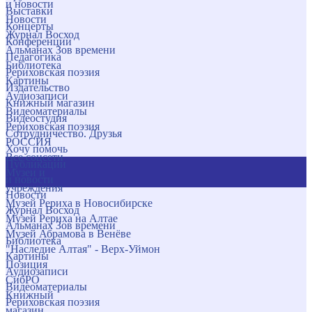
и новости
Выставки
Новости
Концерты
Журнал Восход
Конференции
Альманах Зов времени
Педагогика
Библиотека
Рериховская поэзия
Картины
Издательство
Аудиозаписи
Книжный магазин
Видеоматериалы
Видеостудия
Рериховская поэзия
Сотрудничество. Друзья
РОССИЯ
Хочу помочь
Все соцсети
Публикации
Музеи и
и новости
учреждения
Новости
Музей Рериха в Новосибирске
Журнал Восход
Музей Рериха на Алтае
Альманах Зов времени
Музей Абрамова в Венёве
Библиотека
"Наследие Алтая" - Верх-Уймон
Картины
Позиция
Аудиозаписи
СибРО
Видеоматериалы
Книжный
Рериховская поэзия
магазин