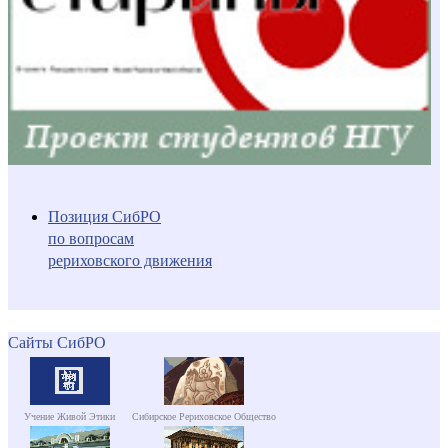
Позиция СибРО
по вопросам
рериховского движения
Сайты СибРО
Учение Живой Этики
Сибирское Рериховское Общество