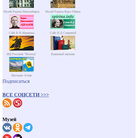
Музей Рериха Новосибирск
Музей Рериха Верх-Уймон
Сайт Б.Н.Абрамова
Сайт Н.Д.Спириной
ИЦ Россазия "Восход"
Книжный магазин
Наследие Алтая
Подписаться
ВСЕ СОЦСЕТИ >>>
Музей