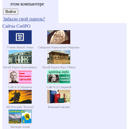
этом компьютере
Забыли свой пароль?
Сайты СибРО
Учение Живой Этики
Сибирское Рериховское Общество
Музей Рериха Новосибирск
Музей Рериха Верх-Уймон
Сайт Б.Н.Абрамова
Сайт Н.Д.Спириной
ИЦ Россазия "Восход"
Книжный магазин
Наследие Алтая