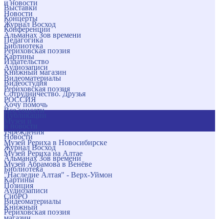
и новости
Выставки
Новости
Концерты
Журнал Восход
Конференции
Альманах Зов времени
Педагогика
Библиотека
Рериховская поэзия
Картины
Издательство
Аудиозаписи
Книжный магазин
Видеоматериалы
Видеостудия
Рериховская поэзия
Сотрудничество. Друзья
РОССИЯ
Хочу помочь
Все соцсети
Публикации
Музеи и
и новости
учреждения
Новости
Музей Рериха в Новосибирске
Журнал Восход
Музей Рериха на Алтае
Альманах Зов времени
Музей Абрамова в Венёве
Библиотека
"Наследие Алтая" - Верх-Уймон
Картины
Позиция
Аудиозаписи
СибРО
Видеоматериалы
Книжный
Рериховская поэзия
магазин