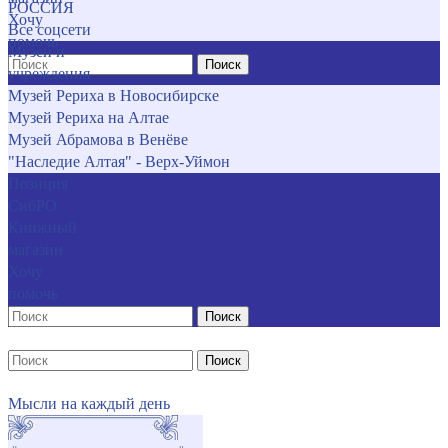
РОССИЯ
Хочу
Все соцсети
помочь
Музеи и
Поиск
учреждения
Музей Рериха в Новосибирске
Музей Рериха на Алтае
Музей Абрамова в Венёве
"Наследие Алтая" - Верх-Уймон
Позиция
СибРО
Книжный
магазин
Хочу
помочь
Поиск
Поиск
Мысли на каждый день