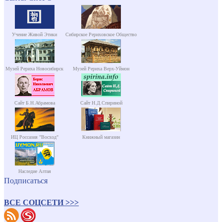
Учение Живой Этики
Сибирское Рериховское Общество
Музей Рериха Новосибирск
Музей Рериха Верх-Уймон
Сайт Б.Н.Абрамова
Сайт Н.Д.Спириной
ИЦ Россазия "Восход"
Книжный магазин
Наследие Алтая
Подписаться
ВСЕ СОЦСЕТИ >>>