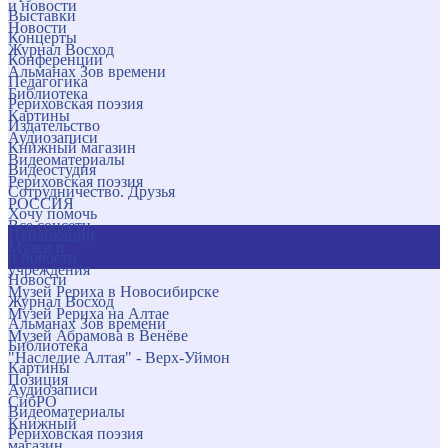
и новости
Выставки
Новости
Концерты
Журнал Восход
Конференции
Альманах Зов времени
Педагогика
Библиотека
Рериховская поэзия
Картины
Издательство
Аудиозаписи
Книжный магазин
Видеоматериалы
Видеостудия
Рериховская поэзия
Сотрудничество. Друзья
РОССИЯ
Хочу помочь
Все соцсети
Публикации
Музеи и
и новости
учреждения
Новости
Музей Рериха в Новосибирске
Журнал Восход
Музей Рериха на Алтае
Альманах Зов времени
Музей Абрамова в Венёве
Библиотека
"Наследие Алтая" - Верх-Уймон
Картины
Позиция
Аудиозаписи
СибРО
Видеоматериалы
Книжный
Рериховская поэзия
магазин