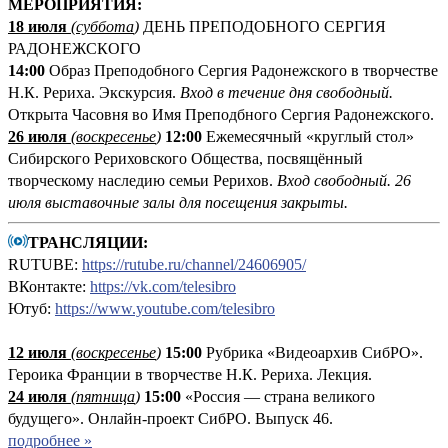
М
ЕРОПРИЯТИЯ:
18 июля
(суббота
)
ДЕНЬ ПРЕПОДОБНОГО СЕРГИЯ
РАДОНЕЖСКОГО
14:00
Образ Преподобного Сергия Радонежского в творчестве
Н.К. Рериха. Экскурсия.
Вход в течение дня свободный.
Открыта Часовня во Имя Преподбного Сергия Радонежского.
26 июля
(воскресенье
)
12:00
Ежемесячный «круглый стол»
Сибирского Рериховского Общества, посвящённый
творческому наследию семьи Рерихов.
Вход свободный. 26
июля выставочные залы для посещения закрыты.
ТРАНСЛЯЦИИ:
RUTUBE:
https://rutube.ru/channel/24606905/
ВКонтакте:
https://vk.com/telesibro
Ютуб:
https://www.youtube.com/telesibro
12 июля
(
воскресенье
)
1
5:00
Рубрика «Видеоархив СибРО».
Героика Франции в творчестве Н.К. Рериха. Лекция.
24 июля
(пятница
)
15:00
«Россия — страна великого
будущего». Онлайн-проект СибРО. Выпуск 46.
подробнее »