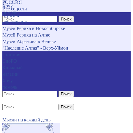
РОССИЯ
Хочу
Все соцсети
помочь
Музеи и
Поиск
учреждения
Музей Рериха в Новосибирске
Музей Рериха на Алтае
Музей Абрамова в Венёве
"Наследие Алтая" - Верх-Уймон
Позиция
СибРО
Книжный
магазин
Хочу
помочь
Поиск
Поиск
Мысли на каждый день