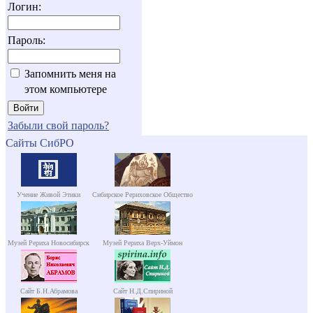
Логин:
Пароль:
Запомнить меня на
этом компьютере
Забыли свой пароль?
Сайты СибРО
Учение Живой Этики
Сибирское Рериховское Общество
Музей Рериха Новосибирск
Музей Рериха Верх-Уймон
Сайт Б.Н.Абрамова
Сайт Н.Д.Спириной