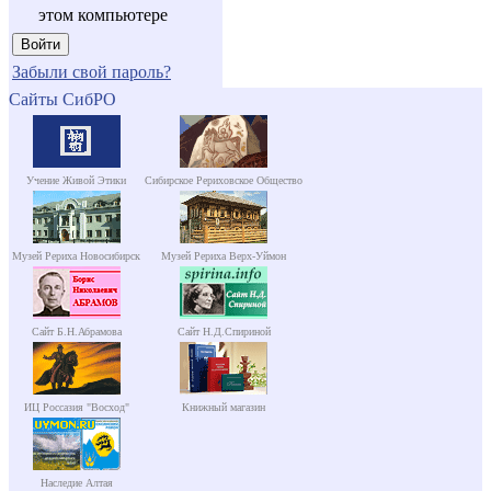
этом компьютере
Забыли свой пароль?
Сайты СибРО
Учение Живой Этики
Сибирское Рериховское Общество
Музей Рериха Новосибирск
Музей Рериха Верх-Уймон
Сайт Б.Н.Абрамова
Сайт Н.Д.Спириной
ИЦ Россазия "Восход"
Книжный магазин
Наследие Алтая