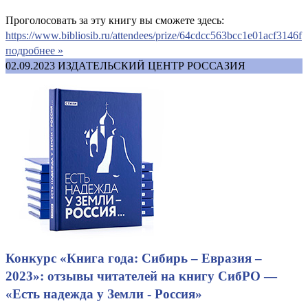
Проголосовать за эту книгу вы сможете здесь:
https://www.bibliosib.ru/attendees/prize/64cdcc563bcc1e01acf3146f
подробнее »
02.09.2023
ИЗДАТЕЛЬСКИЙ ЦЕНТР РОССАЗИЯ
Конкурс «Книга года: Сибирь – Евразия –
2023»: отзывы читателей на книгу СибРО —
«Есть надежда у Земли - Россия»