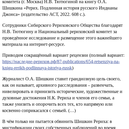
комитета (г. Москва) Н.В. Тютюгиной на книгу О.А.
Шишкина «Рерих. Подлинная история русского Индианы
Джонса» (издательство АСТ, 2022. 608 с.).
Сотрудники Сибирского Рериховского Общества благодарят
Н.В. Тютюгину и Национальный рериховский комитет за
проведённое исследование и размещение этого важнейшего
материала на интернет-ресурсе.
Приводим сокращённый вариант рецензии (полный вариант:
https://наследие-рерихов.рф/87-publications/654-retsenziya-na-
knigu-rerikh-podlinnaya-istoriya-russk
)
Журналист О.А. Шишкин ставит грандиозную цель своего,
как он называет, архивного расследования – развенчать,
нивелировать и принизить исторические, художественные и
духовные достижения Н.К. Рериха и членов его семьи, а
также унизить и опорочить всех тех, кто напрямую или
косвенно соприкасался с семьей. (…)
В чём только ни пытается обвинить Шишкин Рериха: в
мистификации своих собственных наблюдений во время