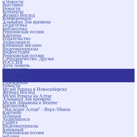
и новости
Выставки
Новости
Концерты
Журнал Восход
Конференции
Альманах Зов времени
Педагогика
Библиотека
Рериховская поэзия
Картины
Издательство
Аудиозаписи
Книжный магазин
Видеоматериалы
Видеостудия
Рериховская поэзия
Сотрудничество. Друзья
РОССИЯ
Хочу помочь
Все соцсети
Публикации
Музеи и
и новости
учреждения
Новости
Музей Рериха в Новосибирске
Журнал Восход
Музей Рериха на Алтае
Альманах Зов времени
Музей Абрамова в Венёве
Библиотека
"Наследие Алтая" - Верх-Уймон
Картины
Позиция
Аудиозаписи
СибРО
Видеоматериалы
Книжный
Рериховская поэзия
магазин