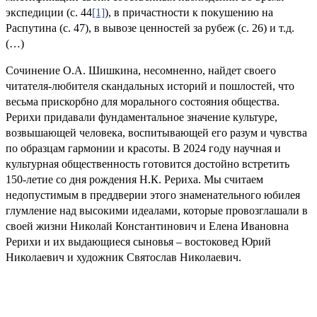
экспедиции (с. 44
[1]
), в причастности к покушению на
Распутина (с. 47), в вывозе ценностей за рубеж (с. 26) и т.д.
(…)
Сочинение О.А. Шишкина, несомненно, найдет своего
читателя-любителя скандальных историй и пошлостей, что
весьма прискорбно для морального состояния общества.
Рерихи придавали фундаментальное значение культуре,
возвышающей человека, воспитывающей его разум и чувства
по образцам гармонии и красоты. В 2024 году научная и
культурная общественность готовится достойно встретить
150-летие со дня рождения Н.К. Рериха. Мы считаем
недопустимым в преддверии этого знаменательного юбилея
глумление над высокими идеалами, которые провозглашали в
своей жизни Николай Константинович и Елена Ивановна
Рерихи и их выдающиеся сыновья – востоковед Юрий
Николаевич и художник Святослав Николаевич.