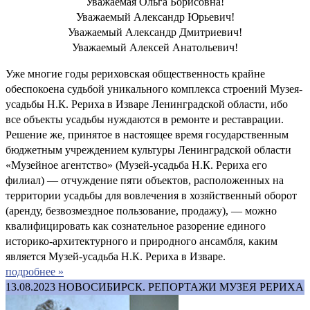
Уважаемая Ольга Борисовна!
Уважаемый Александр Юрьевич!
Уважаемый Александр Дмитриевич!
Уважаемый Алексей Анатольевич!
Уже многие годы рериховская общественность крайне
обеспокоена судьбой уникального комплекса строений Музея-
усадьбы Н.К. Рериха в Изваре Ленинградской области, ибо
все объекты усадьбы нуждаются в ремонте и реставрации.
Решение же, принятое в настоящее время государственным
бюджетным учреждением культуры Ленинградской области
«Музейное агентство» (Музей-усадьба Н.К. Рериха его
филиал) — отчуждение пяти объектов, расположенных на
территории усадьбы для вовлечения в хозяйственный оборот
(аренду, безвозмездное пользование, продажу), — можно
квалифицировать как сознательное разорение единого
историко-архитектурного и природного ансамбля, каким
является Музей-усадьба Н.К. Рериха в Изваре.
подробнее »
13.08.2023
НОВОСИБИРСК. РЕПОРТАЖИ МУЗЕЯ РЕРИХА