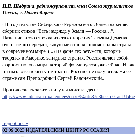
Н.П. Шадрина, радиожурналист, член Союза журналистов
России, г. Новосибирск:
«В издательстве Сибирского Рериховского Общества вышел
сборник стихов “Есть надежда у Земли — Россия…”.
Название, а это строчка из стихотворения Татьяны Деменко,
очень точно передаёт, какую миссию выполняет наша страна
в современном мире. (...) На фоне тех безумств, которые
творятся в Америке, западных странах, Россия являет собой
форпост нового мира, который формируется уже сейчас. И как
ни пытаются враги уничтожить Россию, не получится. На её
страже сам Преподобный Сергей Радонежский...
Проголосовать за эту книгу вы можете здесь:
https://www.bibliosib.ru/attendees/prize/64cdc87e3bcc1e01acf3146e
подробнее »
02.09.2023
ИЗДАТЕЛЬСКИЙ ЦЕНТР РОССАЗИЯ