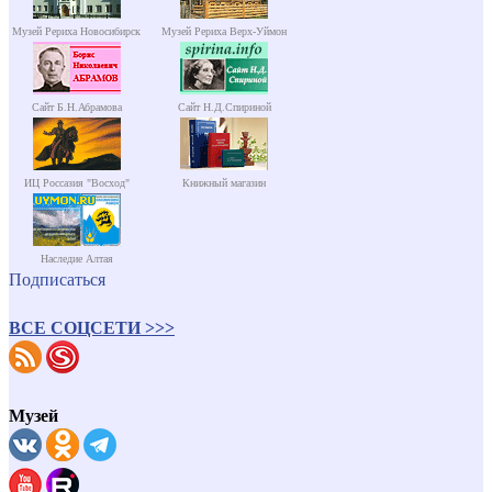
Музей Рериха Новосибирск
Музей Рериха Верх-Уймон
Сайт Б.Н.Абрамова
Сайт Н.Д.Спириной
ИЦ Россазия "Восход"
Книжный магазин
Наследие Алтая
Подписаться
ВСЕ СОЦСЕТИ >>>
Музей