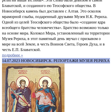
религии выше Истины». Эти слова были девизом и самой
Блаватской, и созданного ею Теософского общества. В
Новосибирск камень был доставлен с Алтая. Это осколок
мраморной глыбы, подаренный друзьями Музея Н.К. Рериха.
Одной из целей Теософского общества было «создание ядра
всеобщего братства человечества». Братство возможно только
на основе мира. Колокол Мира, установленный на территории
Музея Рериха, в этот памятный день звучал с призывом о
мире на всей Земле, в честь Воинов Света, Героев Духа, и в
честь Е.П. Блаватской.
подробнее »
14.07.2023
НОВОСИБИРСК. РЕПОРТАЖИ МУЗЕЯ РЕРИХА