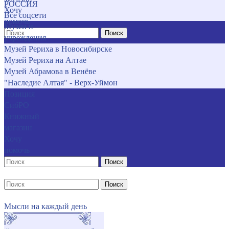
РОССИЯ
Хочу
Все соцсети
помочь
Музеи и
Поиск
учреждения
Музей Рериха в Новосибирске
Музей Рериха на Алтае
Музей Абрамова в Венёве
"Наследие Алтая" - Верх-Уймон
Позиция
СибРО
Книжный
магазин
Хочу
помочь
Поиск
Поиск
Мысли на каждый день