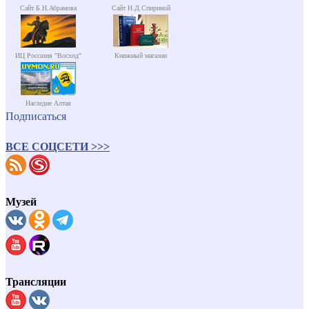
Сайт Б.Н.Абрамова
Сайт Н.Д.Спириной
ИЦ Россазия "Восход"
Книжный магазин
Наследие Алтая
Подписаться
ВСЕ СОЦСЕТИ >>>
Музей
Трансляции