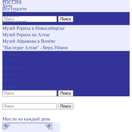
РОССИЯ
Хочу
Все соцсети
помочь
Музеи и
Поиск
учреждения
Музей Рериха в Новосибирске
Музей Рериха на Алтае
Музей Абрамова в Венёве
"Наследие Алтая" - Верх-Уймон
Позиция
СибРО
Книжный
магазин
Хочу
помочь
Поиск
Поиск
Мысли на каждый день