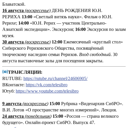
Блаватской.
16 августа
(воскресенье)
ДЕНЬ РОЖДЕНИЯ Ю.Н.
РЕРИХА
13:00
«Светлый витязь науки». Фильм о Ю.Н.
Рерихе;
14:00
«Ю.Н. Рерих — участник Центрально-
Азиатской экспедиции». Экскурсия;
16:00
Экскурсия по залам
музея.
30 августа
(воскресенье
)
12:00
Ежемесячный «круглый стол»
Сибирского Рериховского Общества, посвящённый
творческому наследию семьи Рерихов.
Вход свободный
. 30
августа выставочные залы для посещения закрыты.
ТРАНСЛЯЦИИ:
RUTUBE:
https://rutube.ru/channel/24606905/
ВКонтакте:
https://vk.com/telesibro
Ютуб:
https://www.youtube.com/telesibro
9 августа
(
воскресенье
)
1
5:00
Рубрика «Видеоархив СибРО».
В.И. Лотов «О пространстве многих измерений». Лекция.
24 августа
(понедельник
)
15:00
«Россия — страна великого
будущего». Онлайн-проект СибРО. Выпуск 47.