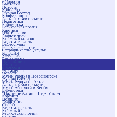
и новости
Выставки
Новости
Концерты
Журнал Восход
Конференции
Альманах Зов времени
Педагогика
Библиотека
Рериховская поэзия
Картины
Издательство
Аудиозаписи
Книжный магазин
Видеоматериалы
Видеостудия
Рериховская поэзия
Сотрудничество. Друзья
РОССИЯ
Хочу помочь
Все соцсети
Публикации
Музеи и
и новости
учреждения
Новости
Музей Рериха в Новосибирске
Журнал Восход
Музей Рериха на Алтае
Альманах Зов времени
Музей Абрамова в Венёве
Библиотека
"Наследие Алтая" - Верх-Уймон
Картины
Позиция
Аудиозаписи
СибРО
Видеоматериалы
Книжный
Рериховская поэзия
магазин