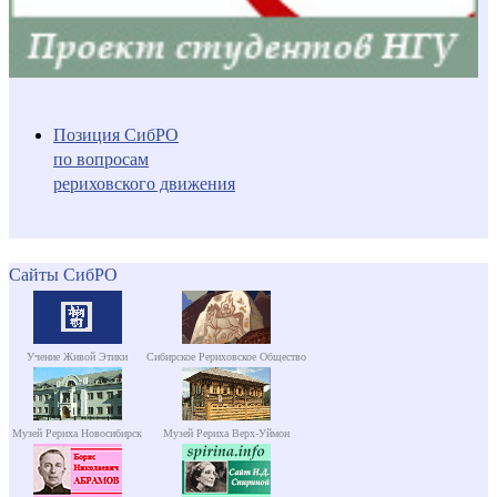
Позиция СибРО
по вопросам
рериховского движения
Сайты СибРО
Учение Живой Этики
Сибирское Рериховское Общество
Музей Рериха Новосибирск
Музей Рериха Верх-Уймон