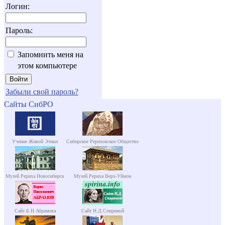
Логин:
Пароль:
Запомнить меня на
этом компьютере
Забыли свой пароль?
Сайты СибРО
Учение Живой Этики
Сибирское Рериховское Общество
Музей Рериха Новосибирск
Музей Рериха Верх-Уймон
Сайт Б.Н.Абрамова
Сайт Н.Д.Спириной