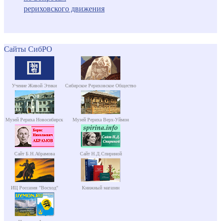
рериховского движения
Сайты СибРО
Учение Живой Этики
Сибирское Рериховское Общество
Музей Рериха Новосибирск
Музей Рериха Верх-Уймон
Сайт Б.Н.Абрамова
Сайт Н.Д.Спириной
ИЦ Россазия "Восход"
Книжный магазин