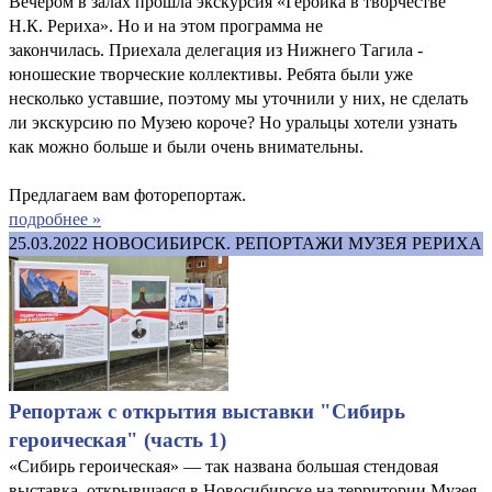
Вечером в залах прошла экскурсия «Героика в творчестве
Н.К. Рериха». Но и на этом программа не
закончилась. Приехала делегация из Нижнего Тагила -
юношеские творческие коллективы. Ребята были уже
несколько уставшие, поэтому мы уточнили у них, не сделать
ли экскурсию по Музею короче? Но уральцы хотели узнать
как можно больше и были очень внимательны.
Предлагаем вам фоторепортаж.
подробнее »
25.03.2022
НОВОСИБИРСК. РЕПОРТАЖИ МУЗЕЯ РЕРИХА
Репортаж с открытия выставки "Сибирь
героическая" (часть 1)
«Сибирь героическая» — так названа большая стендовая
выставка, открывшаяся в Новосибирске на территории Музея