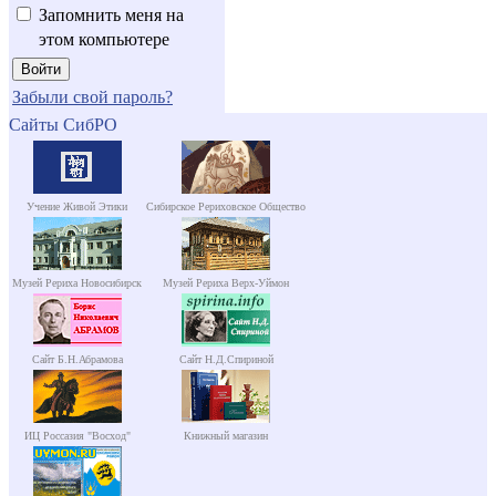
Запомнить меня на
этом компьютере
Забыли свой пароль?
Сайты СибРО
Учение Живой Этики
Сибирское Рериховское Общество
Музей Рериха Новосибирск
Музей Рериха Верх-Уймон
Сайт Б.Н.Абрамова
Сайт Н.Д.Спириной
ИЦ Россазия "Восход"
Книжный магазин