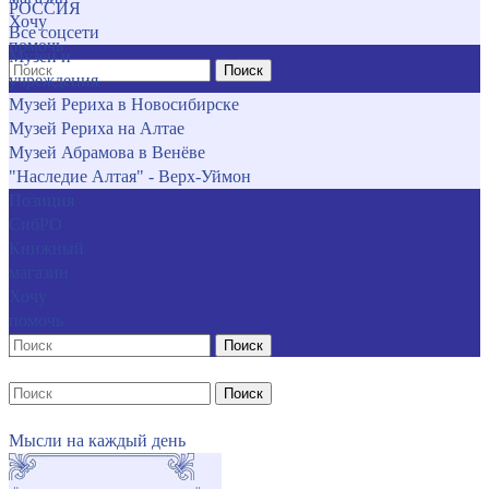
РОССИЯ
Хочу
Все соцсети
помочь
Музеи и
Поиск
учреждения
Музей Рериха в Новосибирске
Музей Рериха на Алтае
Музей Абрамова в Венёве
"Наследие Алтая" - Верх-Уймон
Позиция
СибРО
Книжный
магазин
Хочу
помочь
Поиск
Поиск
Мысли на каждый день