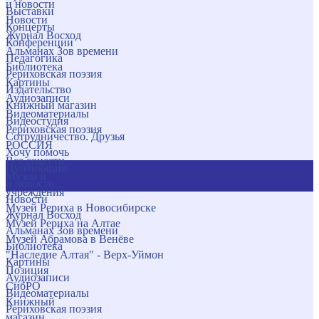
и новости
Выставки
Новости
Концерты
Журнал Восход
Конференции
Альманах Зов времени
Педагогика
Библиотека
Рериховская поэзия
Картины
Издательство
Аудиозаписи
Книжный магазин
Видеоматериалы
Видеостудия
Рериховская поэзия
Сотрудничество. Друзья
РОССИЯ
Хочу помочь
Все соцсети
Публикации
Музеи и
и новости
учреждения
Новости
Музей Рериха в Новосибирске
Журнал Восход
Музей Рериха на Алтае
Альманах Зов времени
Музей Абрамова в Венёве
Библиотека
"Наследие Алтая" - Верх-Уймон
Картины
Позиция
Аудиозаписи
СибРО
Видеоматериалы
Книжный
Рериховская поэзия
магазин