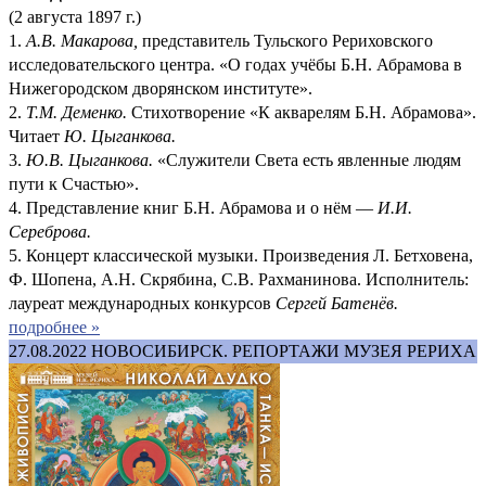
(2 августа 1897 г.)
1.
А.В. Макарова,
представитель Тульского Рериховского
исследовательского центра. «О годах учёбы Б.Н. Абрамова в
Нижегородском дворянском институте».
2.
Т.М. Деменко.
Стихотворение «К акварелям Б.Н. Абрамова».
Читает
Ю. Цыганкова.
3.
Ю.В. Цыганкова.
«Служители Света есть явленные людям
пути к Счастью».
4. Представление книг Б.Н. Абрамова и о нём —
И.И.
Сереброва.
5. Концерт классической музыки. Произведения Л. Бетховена,
Ф. Шопена, А.Н. Скрябина, С.В. Рахманинова. Исполнитель:
лауреат международных конкурсов
Сергей Батенёв.
подробнее »
27.08.2022
НОВОСИБИРСК. РЕПОРТАЖИ МУЗЕЯ РЕРИХА