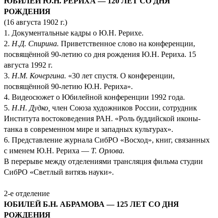
ЮБИЛЕЙ Ю.Н. РЕРИХА — 120 ЛЕТ СО ДНЯ
РОЖДЕНИЯ
(16 августа 1902 г.)
1. Документальные кадры о Ю.Н. Рерихе.
2.
Н.Д. Спирина.
Приветственное слово на конференции,
посвящённой 90-летию со дня рождения Ю.Н. Рериха. 15
августа 1992 г.
3.
Н.М. Кочергина.
«30 лет спустя. О конференции,
посвящённой 90-летию Ю.Н. Рериха».
4. Видеосюжет о Юбилейной конференции 1992 года.
5.
Н.Н. Дудко,
член Союза художников России, сотрудник
Института востоковедения РАН. «Роль буддийской иконы-
танка в современном мире и западных культурах».
6. Представление журнала СибРО «Восход», книг, связанных
с именем Ю.Н. Рериха —
Т. Орлова.
В перерыве между отделениями трансляция фильма студии
СибРО «Светлый витязь науки».
2-е отделение
ЮБИЛЕЙ Б.Н. АБРАМОВА — 125 ЛЕТ СО ДНЯ
РОЖДЕНИЯ