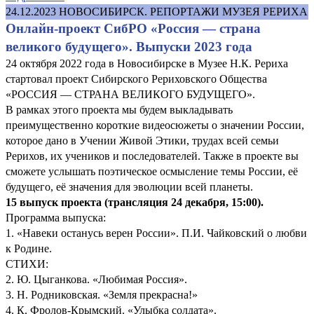
24.12.2023
НОВОСИБИРСК. РЕПОРТАЖИ МУЗЕЯ РЕРИХА
Онлайн-проект СибРО «Россия — страна
великого будущего». Выпуски 2023 года
24 октября 2022 года в Новосибирске в Музее Н.К. Рериха
стартовал проект Сибирского Рериховского Общества
«РОССИЯ — СТРАНА ВЕЛИКОГО БУДУЩЕГО».
В рамках этого проекта мы будем выкладывать
преимущественно короткие видеосюжеты о значении России,
которое дано в Учении Живой Этики, трудах всей семьи
Рерихов, их учеников и последователей. Также в проекте вы
сможете услышать поэтическое осмысление темы России, её
будущего, её значения для эволюции всей планеты.
15 выпуск проекта (трансляция 24 декабря, 15:00)
.
Программа выпуска:
1. «Навеки останусь верен России». П.И. Чайковский о любви
к Родине.
СТИХИ:
2. Ю. Цыганкова. «Любимая Россия».
3. Н. Родниковская. «Земля прекрасна!»
4. К. Фролов-Крымский. «Улыбка солдата».