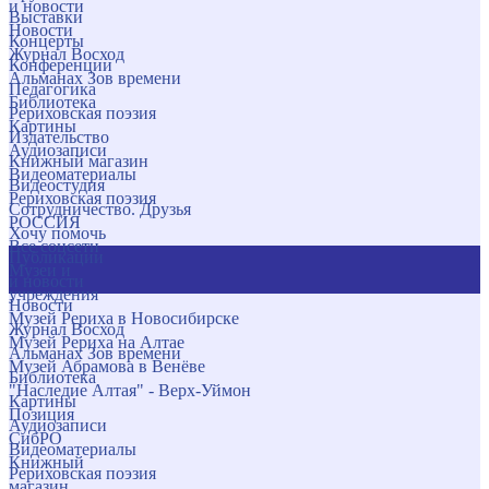
и новости
Выставки
Новости
Концерты
Журнал Восход
Конференции
Альманах Зов времени
Педагогика
Библиотека
Рериховская поэзия
Картины
Издательство
Аудиозаписи
Книжный магазин
Видеоматериалы
Видеостудия
Рериховская поэзия
Сотрудничество. Друзья
РОССИЯ
Хочу помочь
Все соцсети
Публикации
Музеи и
и новости
учреждения
Новости
Музей Рериха в Новосибирске
Журнал Восход
Музей Рериха на Алтае
Альманах Зов времени
Музей Абрамова в Венёве
Библиотека
"Наследие Алтая" - Верх-Уймон
Картины
Позиция
Аудиозаписи
СибРО
Видеоматериалы
Книжный
Рериховская поэзия
магазин