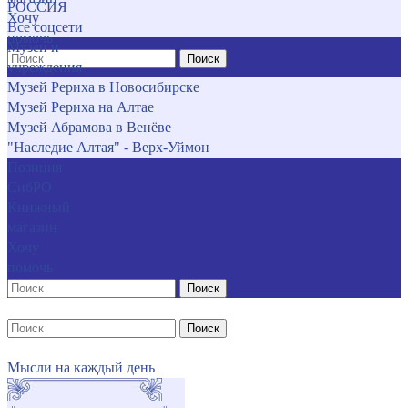
РОССИЯ
Хочу
Все соцсети
помочь
Музеи и
Поиск
учреждения
Музей Рериха в Новосибирске
Музей Рериха на Алтае
Музей Абрамова в Венёве
"Наследие Алтая" - Верх-Уймон
Позиция
СибРО
Книжный
магазин
Хочу
помочь
Поиск
Поиск
Мысли на каждый день