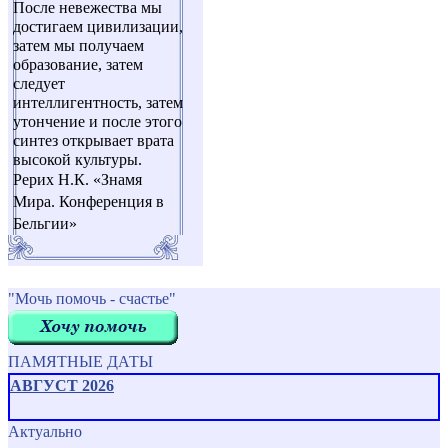
После невежества мы
достигаем цивилизации,
затем мы получаем
образование, затем
следует
интеллигентность, затем
утончение и после этого
синтез открывает врата
высокой культуры.
Рерих Н.К. «Знамя
Мира. Конференция в
Бельгии»
"Мочь помочь - счастье"
ПАМЯТНЫЕ ДАТЫ
АВГУСТ 2026
Актуально