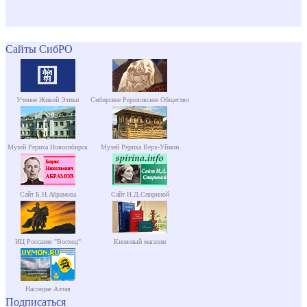
Сайты СибРО
Учение Живой Этики
Сибирское Рериховское Общество
Музей Рериха Новосибирск
Музей Рериха Верх-Уймон
Сайт Б.Н.Абрамова
Сайт Н.Д.Спириной
ИЦ Россазия "Восход"
Книжный магазин
Наследие Алтая
Подписаться