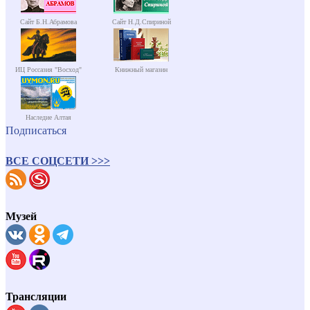
Сайт Б.Н.Абрамова
Сайт Н.Д.Спириной
ИЦ Россазия "Восход"
Книжный магазин
Наследие Алтая
Подписаться
ВСЕ СОЦСЕТИ >>>
Музей
Трансляции