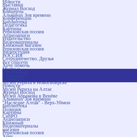
Новости
Выставки
Журнал Восход
Концерты
Альманах Зов времени
Конференции
Библиотека
Педагогика
Картины
Рериховская поэзия
Аудиозаписи
Издательство
Видеоматериалы
Книжный магазин
Рериховская поэзия
Видеостудия
РОССИЯ
Сотрудничество. Друзья
Все соцсети
Хочу помочь
Музеи и
Публикации
учреждения
и новости
Музей Рериха в Новосибирске
Новости
Музей Рериха на Алтае
Журнал Восход
Музей Абрамова в Венёве
Альманах Зов времени
"Наследие Алтая" - Верх-Уймон
Библиотека
Позиция
Картины
СибРО
Аудиозаписи
Книжный
Видеоматериалы
магазин
Рериховская поэзия
Хочу