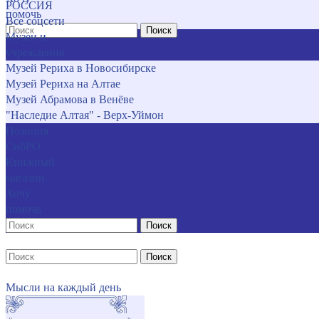
РОССИЯ
помочь
Все соцсети
Поиск
Музеи и
учреждения
Музей Рериха в Новосибирске
Музей Рериха на Алтае
Музей Абрамова в Венёве
"Наследие Алтая" - Верх-Уймон
Позиция
СибРО
Книжный
магазин
Хочу
помочь
Поиск
Поиск
Мысли на каждый день