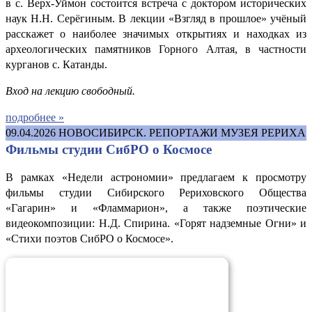
в с. Верх-Уймон состоится встреча с доктором исторических
наук Н.Н. Серёгиным. В лекции «Взгляд в прошлое» учёный
расскажет о наиболее значимых открытиях и находках из
археологических памятников Горного Алтая, в частности
курганов с. Катанды.
Вход на лекцию свободный.
подробнее »
09.04.2026
НОВОСИБИРСК. РЕПОРТАЖИ МУЗЕЯ РЕРИХА
Фильмы студии СибРО о Космосе
В рамках «Недели астрономии» предлагаем к просмотру
фильмы студии Сибирского Рериховского Общества
«Гагарин» и «Фламмарион», а также поэтические
видеокомпозиции: Н.Д. Спирина. «Горят надземные Огни» и
«Стихи поэтов СибРО о Космосе».