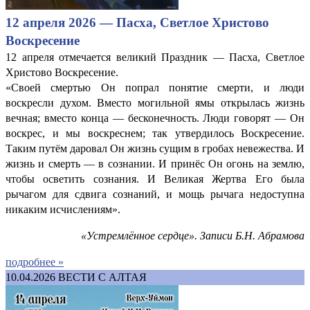
12 апреля 2026 — Пасха, Светлое Христово
Воскресение
12 апреля отмечается великий Праздник — Пасха, Светлое
Христово Воскресение.
«Своей смертью Он попрал понятие смерти, и люди
воскресли духом. Вместо могильной ямы открылась жизнь
вечная; вместо конца — бесконечность. Люди говорят — Он
воскрес, и мы воскреснем; так утвердилось Воскресение.
Таким путём даровал Он жизнь сущим в гробах невежества. И
жизнь и смерть — в сознании. И принёс Он огонь на землю,
чтобы осветить сознания. И Великая Жертва Его была
рычагом для сдвига сознаний, и мощь рычага недоступна
никаким исчислениям».
«Устремлённое сердце». Записи Б.Н. Абрамова
подробнее »
10.04.2026
ВЕСТИ С АЛТАЯ