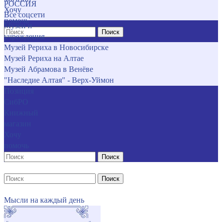
РОССИЯ
Хочу
Все соцсети
помочь
Музеи и
Поиск
учреждения
Музей Рериха в Новосибирске
Музей Рериха на Алтае
Музей Абрамова в Венёве
"Наследие Алтая" - Верх-Уймон
Позиция
СибРО
Книжный
магазин
Хочу
помочь
Поиск
Поиск
Мысли на каждый день