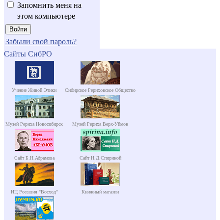
Запомнить меня на
этом компьютере
Забыли свой пароль?
Сайты СибРО
Учение Живой Этики
Сибирское Рериховское Общество
Музей Рериха Новосибирск
Музей Рериха Верх-Уймон
Сайт Б.Н.Абрамова
Сайт Н.Д.Спириной
ИЦ Россазия "Восход"
Книжный магазин