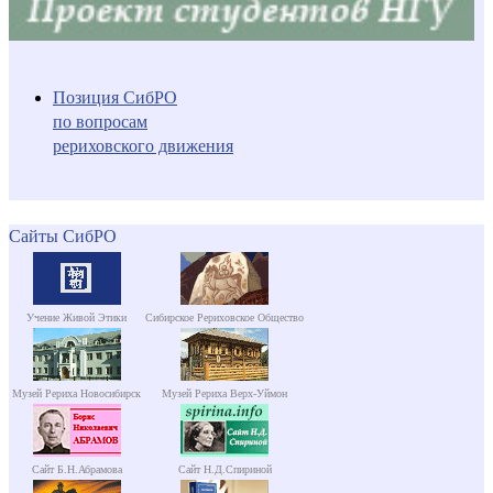
Позиция СибРО
по вопросам
рериховского движения
Сайты СибРО
Учение Живой Этики
Сибирское Рериховское Общество
Музей Рериха Новосибирск
Музей Рериха Верх-Уймон
Сайт Б.Н.Абрамова
Сайт Н.Д.Спириной