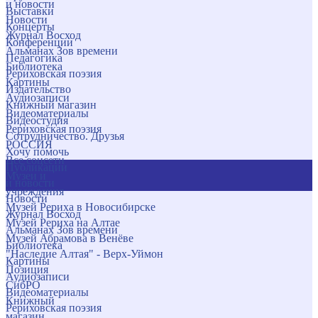
и новости
Выставки
Новости
Концерты
Журнал Восход
Конференции
Альманах Зов времени
Педагогика
Библиотека
Рериховская поэзия
Картины
Издательство
Аудиозаписи
Книжный магазин
Видеоматериалы
Видеостудия
Рериховская поэзия
Сотрудничество. Друзья
РОССИЯ
Хочу помочь
Все соцсети
Публикации
Музеи и
и новости
учреждения
Новости
Музей Рериха в Новосибирске
Журнал Восход
Музей Рериха на Алтае
Альманах Зов времени
Музей Абрамова в Венёве
Библиотека
"Наследие Алтая" - Верх-Уймон
Картины
Позиция
Аудиозаписи
СибРО
Видеоматериалы
Книжный
Рериховская поэзия
магазин