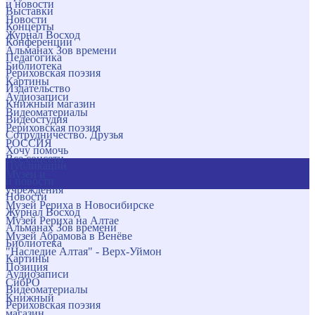
и новости
Выставки
Новости
Концерты
Журнал Восход
Конференции
Альманах Зов времени
Педагогика
Библиотека
Рериховская поэзия
Картины
Издательство
Аудиозаписи
Книжный магазин
Видеоматериалы
Видеостудия
Рериховская поэзия
Сотрудничество. Друзья
РОССИЯ
Хочу помочь
Все соцсети
Публикации
Музеи и
и новости
учреждения
Новости
Музей Рериха в Новосибирске
Журнал Восход
Музей Рериха на Алтае
Альманах Зов времени
Музей Абрамова в Венёве
Библиотека
"Наследие Алтая" - Верх-Уймон
Картины
Позиция
Аудиозаписи
СибРО
Видеоматериалы
Книжный
Рериховская поэзия
магазин