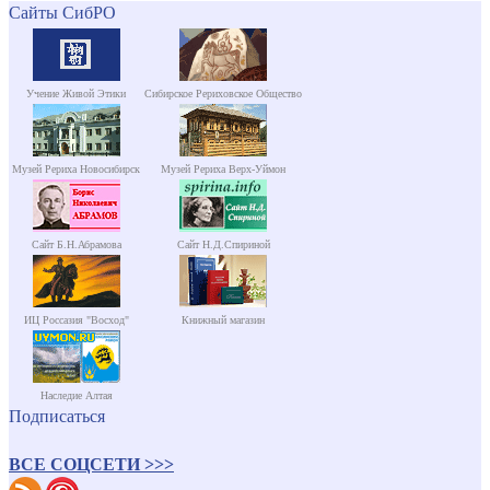
Сайты СибРО
Учение Живой Этики
Сибирское Рериховское Общество
Музей Рериха Новосибирск
Музей Рериха Верх-Уймон
Сайт Б.Н.Абрамова
Сайт Н.Д.Спириной
ИЦ Россазия "Восход"
Книжный магазин
Наследие Алтая
Подписаться
ВСЕ СОЦСЕТИ >>>