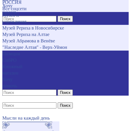
РОССИЯ
Хочу
Все соцсети
помочь
Музеи и
Поиск
учреждения
Музей Рериха в Новосибирске
Музей Рериха на Алтае
Музей Абрамова в Венёве
"Наследие Алтая" - Верх-Уймон
Позиция
СибРО
Книжный
магазин
Хочу
помочь
Поиск
Поиск
Мысли на каждый день