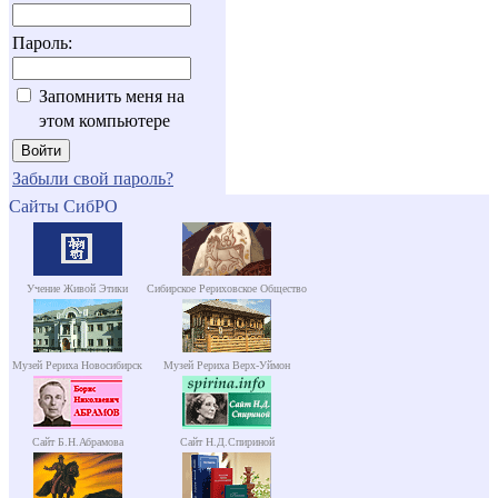
Пароль:
Запомнить меня на
этом компьютере
Забыли свой пароль?
Сайты СибРО
Учение Живой Этики
Сибирское Рериховское Общество
Музей Рериха Новосибирск
Музей Рериха Верх-Уймон
Сайт Б.Н.Абрамова
Сайт Н.Д.Спириной