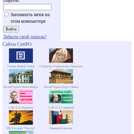
Пароль:
Запомнить меня на
этом компьютере
Забыли свой пароль?
Сайты СибРО
Учение Живой Этики
Сибирское Рериховское Общество
Музей Рериха Новосибирск
Музей Рериха Верх-Уймон
Сайт Б.Н.Абрамова
Сайт Н.Д.Спириной
ИЦ Россазия "Восход"
Книжный магазин