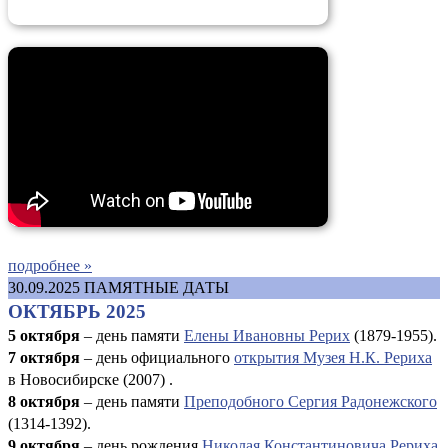
подробнее »
30.09.2025
ПАМЯТНЫЕ ДАТЫ
ОКТЯБРЬ 2025
5 октября
– день памяти
Елены Ивановны Рерих
(1879-1955).
7 октября
– день официального
открытия Музея Н.К. Рериха
в Новосибирске (2007) .
8 октября
– день памяти
Преподобного Сергия Радонежского
(1314-1392).
9 октября
– день рождения
Николая Константиновича Рериха