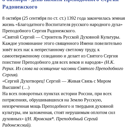
Радонежского
8 октября (25 сентября по ст. ст.) 1392 года закончилась земная
жизнь «Благодатного Воспитателя русского народного духа»
Преподобного Сергия Радонежского.
«Святой Сергий — Строитель Русской Духовной Культуры.
Каждое упоминание этого священного Имени повелительно
зовёт всех нас к непрестанному светлому труду, к
самоотверженному созиданию и делает из Святого Сергия
поистине Преподобного для всех веков и народов»
(Н.К.
Рерих. Из слова на освящение часовни Святого Преподобного
Сергия).
«Сергий Духотворец! Сергий — Живая Связь с Миром
Высшим! (…)
На всех поворотных пунктах истории России, при всех
потрясениях, обрушивавшихся на Землю Русскую,
неизреченная мощь Преподобного и твердыня духовной
культуры, им заложенная, стоят нерушимым оплотом сил
духовных» (
(
Н. Яровская*. Преподобный Сергий
Радонежский
).