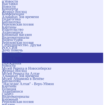
и новости
Выставки
Новости
Концерты
Журнал Восход
Конференции
Альманах Зов времени
Педагогика
Библиотека
Рериховская поэзия
Картины
Издательство
Аудиозаписи
Книжный магазин
Видеоматериалы
Видеостудия
Рериховская поэзия
Сотрудничество. Друзья
РОССИЯ
Хочу помочь
Все соцсети
Публикации
Музеи и
и новости
учреждения
Новости
Музей Рериха в Новосибирске
Журнал Восход
Музей Рериха на Алтае
Альманах Зов времени
Музей Абрамова в Венёве
Библиотека
"Наследие Алтая" - Верх-Уймон
Картины
Позиция
Аудиозаписи
СибРО
Видеоматериалы
Книжный
Рериховская поэзия
магазин