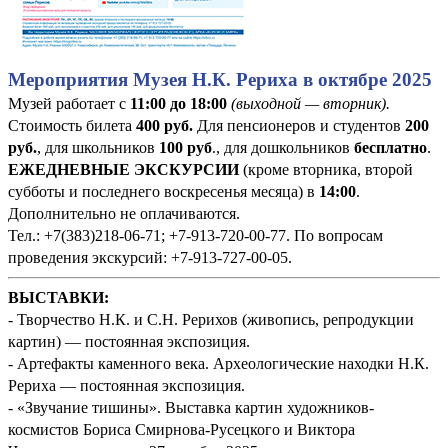
Мероприятия Музея Н.К. Рериха в октябре 2025
Музей работает с
11:00 до 18:00
(выходной — вторник).
Стоимость билета
400
руб
.
Для пенсионеров и студентов
200
руб.
, для школьников
100 руб
., для дошкольников
бесплатно
.
ЕЖЕДНЕВНЫЕ ЭКСКУРСИИ
(кроме вторника, второй
субботы и последнего воскресенья месяца) в
14:00
.
Дополнительно не оплачиваются.
Тел.: +7(383)218-06-71; +7-913-720-00-77. По вопросам
проведения экскурсий: +7-913-727-00-05.
ВЫСТАВКИ:
- Творчество Н.К. и С.Н. Рерихов (живопись, репродукции
картин) — постоянная экспозиция.
- Артефакты каменного века. Археологические находки Н.К.
Рериха — постоянная экспозиция.
- «Звучание тишины». Выставка картин художников-
космистов Бориса Смирнова-Русецкого и Виктора