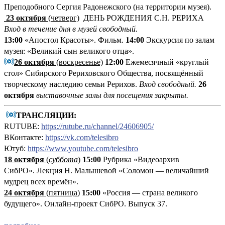
Преподобного Сергия Радонежского (на территории музея).
23 октября
(четверг)
ДЕНЬ РОЖДЕНИЯ С.Н. РЕРИХА
Вход в течение дня в музей свободный.
13:00
«Апостол Красоты». Фильм.
14:00
Экскурсия по залам
музея: «Великий сын великого отца».
26 октября
(воскресенье)
12:00
Ежемесячный «круглый
стол» Сибирского Рериховского Общества, посвящённый
творческому наследию семьи Рерихов.
Вход свободный.
26
октября
выставочные залы для посещения закрыты.
ТРАНСЛЯЦИИ:
RUTUBE:
https://rutube.ru/channel/24606905/
ВКонтакте:
https://vk.com/telesibro
Ютуб:
https://www.youtube.com/telesibro
18 октября
(
суббота
)
15:00
Рубрика «Видеоархив
СибРО». Лекция Н. Малышевой «Соломон — величайший
мудрец всех времён».
24 октября
(
пятница
)
15:00
«Россия — страна великого
будущего». Онлайн-проект СибРО. Выпуск 37.