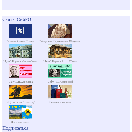
Сайты СибРО
Учение Живой Этики
Сибирское Рериховское Общество
Музей Рериха Новосибирск
Музей Рериха Верх-Уймон
Сайт Б.Н.Абрамова
Сайт Н.Д.Спириной
ИЦ Россазия "Восход"
Книжный магазин
Наследие Алтая
Подписаться