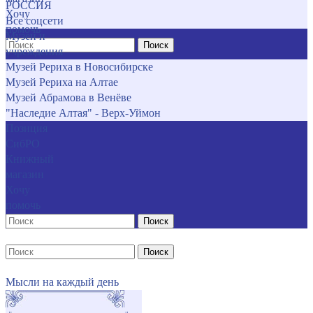
РОССИЯ
Хочу
Все соцсети
помочь
Музеи и
Поиск
учреждения
Музей Рериха в Новосибирске
Музей Рериха на Алтае
Музей Абрамова в Венёве
"Наследие Алтая" - Верх-Уймон
Позиция
СибРО
Книжный
магазин
Хочу
помочь
Поиск
Поиск
Мысли на каждый день