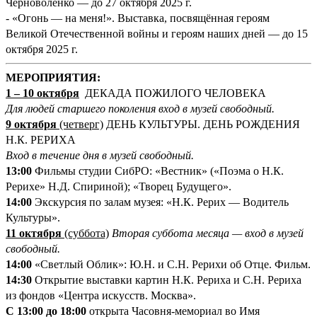
Черноволенко — до 27 октября 2025 г.
- «Огонь — на меня!». Выставка, посвящённая героям
Великой Отечественной войны и героям наших дней — до 15
октября 2025 г.
М
ЕРОПРИЯТИЯ:
1
–
10 октября
ДЕКАДА ПОЖИЛОГО ЧЕЛОВЕКА
Для людей старшего поколения вход в музей свободный.
9 октября
(четверг)
ДЕНЬ КУЛЬТУРЫ. ДЕНЬ РОЖДЕНИЯ
Н.К. РЕРИХА
Вход в течение дня в музей свободный.
13:00
Фильмы студии СибРО: «Вестник» («Поэма о Н.К.
Рерихе» Н.Д. Спириной); «Творец Будущего».
14:00
Экскурсия по залам музея: «Н.К. Рерих — Водитель
Культуры».
11 октября
(суббота)
Вторая суббота месяца — вход в музей
свободный.
14:00
«Светлый Облик»: Ю.Н. и С.Н. Рерихи об Отце. Фильм.
14:30
Открытие выставки картин Н.К. Рериха и С.Н. Рериха
из фондов «Центра искусств. Москва».
С 13:00 до 18:00
открыта Часовня-мемориал во Имя