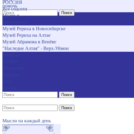
РОССИЯ
помочь
Все соцсети
Поиск
Музеи и
учреждения
Музей Рериха в Новосибирске
Музей Рериха на Алтае
Музей Абрамова в Венёве
"Наследие Алтая" - Верх-Уймон
Позиция
СибРО
Книжный
магазин
Хочу
помочь
Поиск
Поиск
Мысли на каждый день