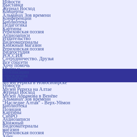
Новости
Выставки
Журнал Восход
Концерты
Альманах Зов времени
Конференции
Библиотека
Педагогика
Картины
Рериховская поэзия
Аудиозаписи
Издательство
Видеоматериалы
Книжный магазин
Рериховская поэзия
Видеостудия
РОССИЯ
Сотрудничество. Друзья
Все соцсети
Хочу помочь
Музеи и
Публикации
учреждения
и новости
Музей Рериха в Новосибирске
Новости
Музей Рериха на Алтае
Журнал Восход
Музей Абрамова в Венёве
Альманах Зов времени
"Наследие Алтая" - Верх-Уймон
Библиотека
Позиция
Картины
СибРО
Аудиозаписи
Книжный
Видеоматериалы
магазин
Рериховская поэзия
Хочу