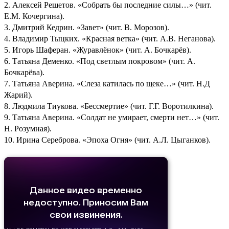
2. Алексей Решетов. «Собрать бы последние силы…» (чит.
Е.М. Кочергина).
3. Дмитрий Кедрин. «Завет» (чит. В. Морозов).
4. Владимир Тыцких. «Красная ветка» (чит. А.В. Неганова).
5. Игорь Шаферан. «Журавлёнок» (чит. А. Бочкарёв).
6. Татьяна Деменко. «Под светлым покровом» (чит. А.
Бочкарёва).
7. Татьяна Аверина. «Слеза катилась по щеке…» (чит. Н.Д
Жарий).
8. Людмила Тиукова. «Бессмертие» (чит. Г.Г. Воротилкина).
9. Татьяна Аверина. «Солдат не умирает, смерти нет…» (чит.
Н. Розумная).
10. Ирина Сереброва. «Эпоха Огня» (чит. А.Л. Цыганков).