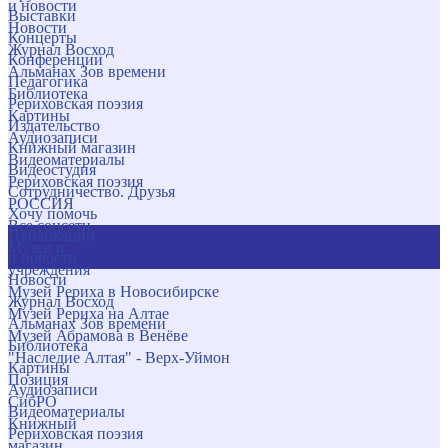
и новости
Выставки
Новости
Концерты
Журнал Восход
Конференции
Альманах Зов времени
Педагогика
Библиотека
Рериховская поэзия
Картины
Издательство
Аудиозаписи
Книжный магазин
Видеоматериалы
Видеостудия
Рериховская поэзия
Сотрудничество. Друзья
РОССИЯ
Хочу помочь
Все соцсети
Публикации
Музеи и
и новости
учреждения
Новости
Музей Рериха в Новосибирске
Журнал Восход
Музей Рериха на Алтае
Альманах Зов времени
Музей Абрамова в Венёве
Библиотека
"Наследие Алтая" - Верх-Уймон
Картины
Позиция
Аудиозаписи
СибРО
Видеоматериалы
Книжный
Рериховская поэзия
магазин