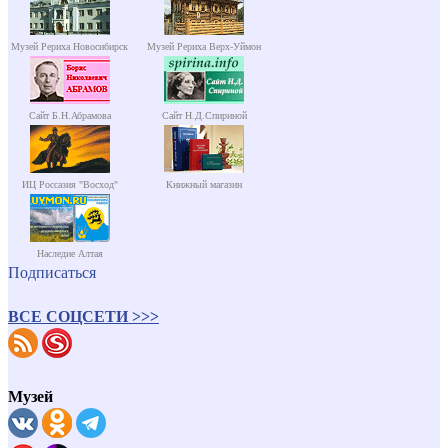
Музей Рериха Новосибирск
Музей Рериха Верх-Уймон
Сайт Б.Н.Абрамова
Сайт Н.Д.Спириной
ИЦ Россазия "Восход"
Книжный магазин
Наследие Алтая
Подписаться
ВСЕ СОЦСЕТИ >>>
Музей