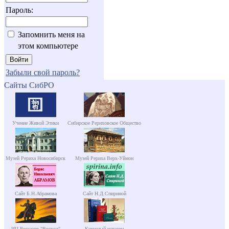
Пароль:
Запомнить меня на
этом компьютере
Забыли свой пароль?
Сайты СибРО
Учение Живой Этики
Сибирское Рериховское Общество
Музей Рериха Новосибирск
Музей Рериха Верх-Уймон
Сайт Б.Н.Абрамова
Сайт Н.Д.Спириной
ИЦ Россазия "Восход"
Книжный магазин