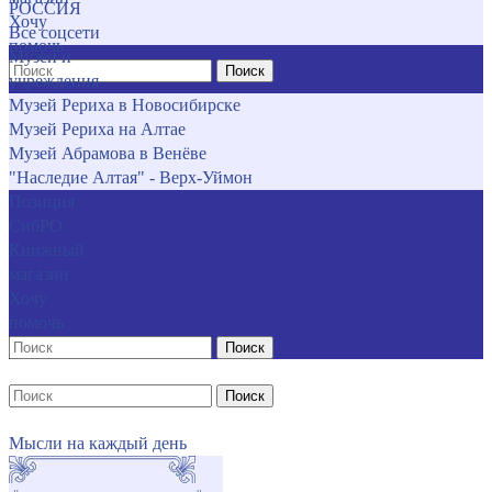
РОССИЯ
Хочу
Все соцсети
помочь
Музеи и
Поиск
учреждения
Музей Рериха в Новосибирске
Музей Рериха на Алтае
Музей Абрамова в Венёве
"Наследие Алтая" - Верх-Уймон
Позиция
СибРО
Книжный
магазин
Хочу
помочь
Поиск
Поиск
Мысли на каждый день