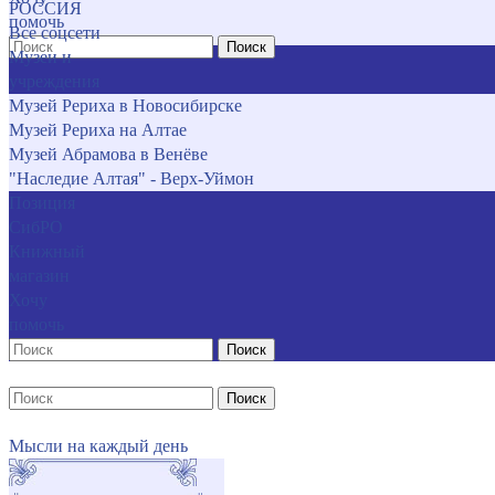
РОССИЯ
помочь
Все соцсети
Поиск
Музеи и
учреждения
Музей Рериха в Новосибирске
Музей Рериха на Алтае
Музей Абрамова в Венёве
"Наследие Алтая" - Верх-Уймон
Позиция
СибРО
Книжный
магазин
Хочу
помочь
Поиск
Поиск
Мысли на каждый день