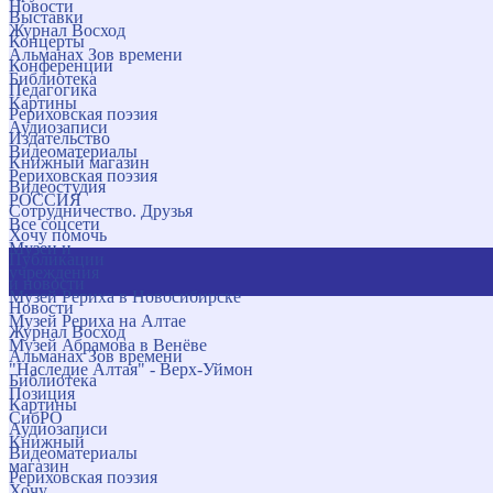
Новости
Выставки
Журнал Восход
Концерты
Альманах Зов времени
Конференции
Библиотека
Педагогика
Картины
Рериховская поэзия
Аудиозаписи
Издательство
Видеоматериалы
Книжный магазин
Рериховская поэзия
Видеостудия
РОССИЯ
Сотрудничество. Друзья
Все соцсети
Хочу помочь
Музеи и
Публикации
учреждения
и новости
Музей Рериха в Новосибирске
Новости
Музей Рериха на Алтае
Журнал Восход
Музей Абрамова в Венёве
Альманах Зов времени
"Наследие Алтая" - Верх-Уймон
Библиотека
Позиция
Картины
СибРО
Аудиозаписи
Книжный
Видеоматериалы
магазин
Рериховская поэзия
Хочу