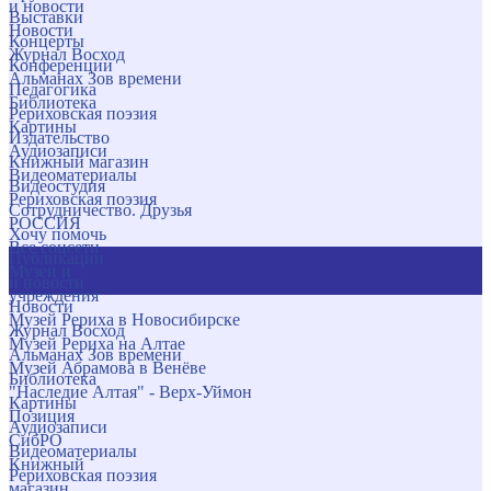
и новости
Выставки
Новости
Концерты
Журнал Восход
Конференции
Альманах Зов времени
Педагогика
Библиотека
Рериховская поэзия
Картины
Издательство
Аудиозаписи
Книжный магазин
Видеоматериалы
Видеостудия
Рериховская поэзия
Сотрудничество. Друзья
РОССИЯ
Хочу помочь
Все соцсети
Публикации
Музеи и
и новости
учреждения
Новости
Музей Рериха в Новосибирске
Журнал Восход
Музей Рериха на Алтае
Альманах Зов времени
Музей Абрамова в Венёве
Библиотека
"Наследие Алтая" - Верх-Уймон
Картины
Позиция
Аудиозаписи
СибРО
Видеоматериалы
Книжный
Рериховская поэзия
магазин