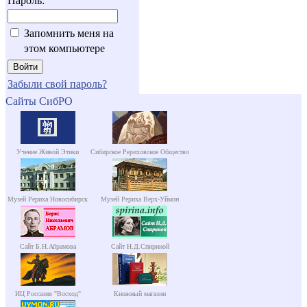
Пароль:
Запомнить меня на
этом компьютере
Забыли свой пароль?
Сайты СибРО
Учение Живой Этики
Сибирское Рериховское Общество
Музей Рериха Новосибирск
Музей Рериха Верх-Уймон
Сайт Б.Н.Абрамова
Сайт Н.Д.Спириной
ИЦ Россазия "Восход"
Книжный магазин