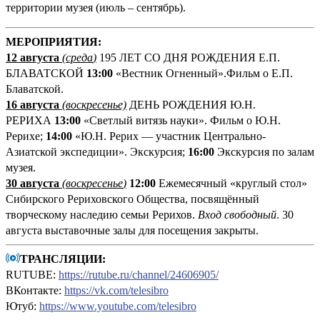
территории музея (июль – сентябрь).
М
ЕРОПРИЯТИЯ:
12 августа
(среда
)
195 ЛЕТ СО ДНЯ РОЖДЕНИЯ Е.П.
БЛАВАТСКОЙ
13:00
«Вестник Огненный».Фильм о Е.П.
Блаватской.
16 августа
(воскресенье)
ДЕНЬ РОЖДЕНИЯ Ю.Н.
РЕРИХА
13:00
«Светлый витязь науки». Фильм о Ю.Н.
Рерихе;
14:00
«Ю.Н. Рерих — участник Центрально-
Азиатской экспедиции». Экскурсия;
16:00
Экскурсия по залам
музея.
30 августа
(воскресенье
)
12:00
Ежемесячный «круглый стол»
Сибирского Рериховского Общества, посвящённый
творческому наследию семьи Рерихов.
Вход свободный
. 30
августа выставочные залы для посещения закрыты.
ТРАНСЛЯЦИИ:
RUTUBE:
https://rutube.ru/channel/24606905/
ВКонтакте:
https://vk.com/telesibro
Ютуб:
https://www.youtube.com/telesibro