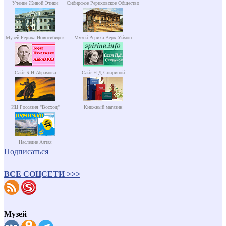
Учение Живой Этики
Сибирское Рериховское Общество
Музей Рериха Новосибирск
Музей Рериха Верх-Уймон
Сайт Б.Н.Абрамова
Сайт Н.Д.Спириной
ИЦ Россазия "Восход"
Книжный магазин
Наследие Алтая
Подписаться
ВСЕ СОЦСЕТИ >>>
Музей