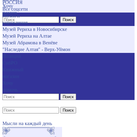
РОССИЯ
Хочу
Все соцсети
помочь
Музеи и
Поиск
учреждения
Музей Рериха в Новосибирске
Музей Рериха на Алтае
Музей Абрамова в Венёве
"Наследие Алтая" - Верх-Уймон
Позиция
СибРО
Книжный
магазин
Хочу
помочь
Поиск
Поиск
Мысли на каждый день