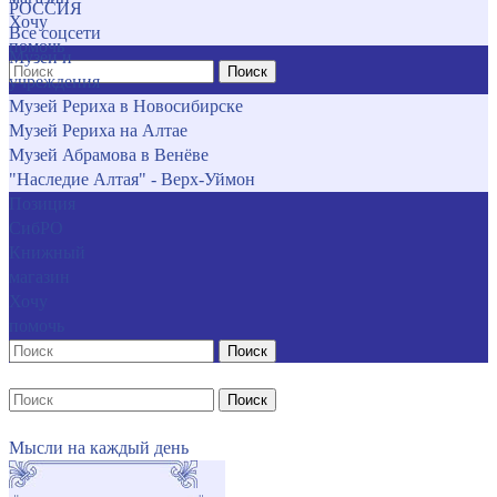
РОССИЯ
Хочу
Все соцсети
помочь
Музеи и
Поиск
учреждения
Музей Рериха в Новосибирске
Музей Рериха на Алтае
Музей Абрамова в Венёве
"Наследие Алтая" - Верх-Уймон
Позиция
СибРО
Книжный
магазин
Хочу
помочь
Поиск
Поиск
Мысли на каждый день