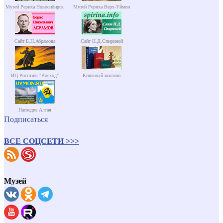
Музей Рериха Новосибирск
Музей Рериха Верх-Уймон
Сайт Б.Н.Абрамова
Сайт Н.Д.Спириной
ИЦ Россазия "Восход"
Книжный магазин
Наследие Алтая
Подписаться
ВСЕ СОЦСЕТИ >>>
Музей