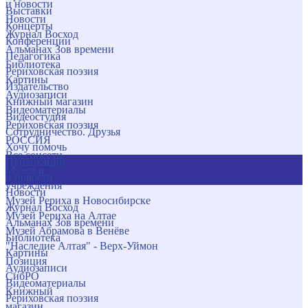
и новости
Выставки
Новости
Концерты
Журнал Восход
Конференции
Альманах Зов времени
Педагогика
Библиотека
Рериховская поэзия
Картины
Издательство
Аудиозаписи
Книжный магазин
Видеоматериалы
Видеостудия
Рериховская поэзия
Сотрудничество. Друзья
РОССИЯ
Хочу помочь
Все соцсети
Публикации
Музеи и
и новости
учреждения
Новости
Музей Рериха в Новосибирске
Журнал Восход
Музей Рериха на Алтае
Альманах Зов времени
Музей Абрамова в Венёве
Библиотека
"Наследие Алтая" - Верх-Уймон
Картины
Позиция
Аудиозаписи
СибРО
Видеоматериалы
Книжный
Рериховская поэзия
магазин