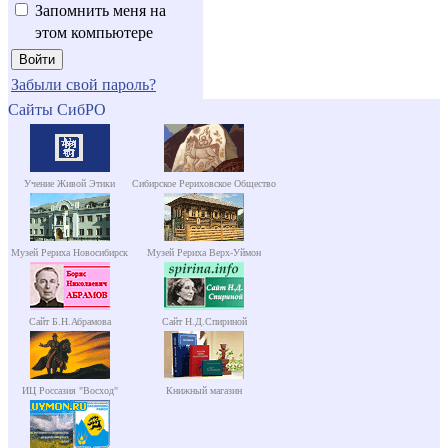
Запомнить меня на
этом компьютере
Забыли свой пароль?
Сайты СибРО
Учение Живой Этики
Сибирское Рериховское Общество
Музей Рериха Новосибирск
Музей Рериха Верх-Уймон
Сайт Б.Н.Абрамова
Сайт Н.Д.Спириной
ИЦ Россазия "Восход"
Книжный магазин