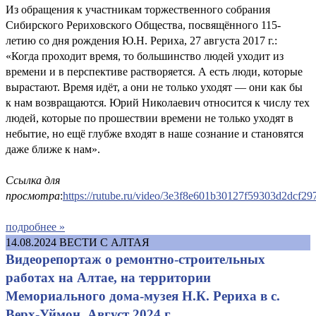
Из обращения к участникам торжественного собрания
Сибирского Рериховского Общества, посвящённого 115-
летию со дня рождения Ю.Н. Рериха, 27 августа 2017 г.:
«Когда проходит время, то большинство людей уходит из
времени и в перспективе растворяется. А есть люди, которые
вырастают. Время идёт, а они не только уходят — они как бы
к нам возвращаются. Юрий Николаевич относится к числу тех
людей, которые по прошествии времени не только уходят в
небытие, но ещё глубже входят в наше сознание и становятся
даже ближе к нам».
Ссылка для
просмотра
:
https://rutube.ru/video/3e3f8e601b30127f59303d2dcf29
подробнее »
14.08.2024
ВЕСТИ С АЛТАЯ
Видеорепортаж о ремонтно-строительных
работах на Алтае, на территории
Мемориального дома-музея Н.К. Рериха в с.
Верх-Уймон. Август 2024 г.