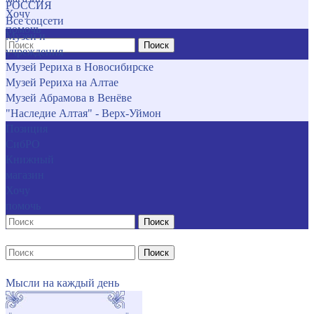
РОССИЯ
Хочу
Все соцсети
помочь
Музеи и
Поиск
учреждения
Музей Рериха в Новосибирске
Музей Рериха на Алтае
Музей Абрамова в Венёве
"Наследие Алтая" - Верх-Уймон
Позиция
СибРО
Книжный
магазин
Хочу
помочь
Поиск
Поиск
Мысли на каждый день