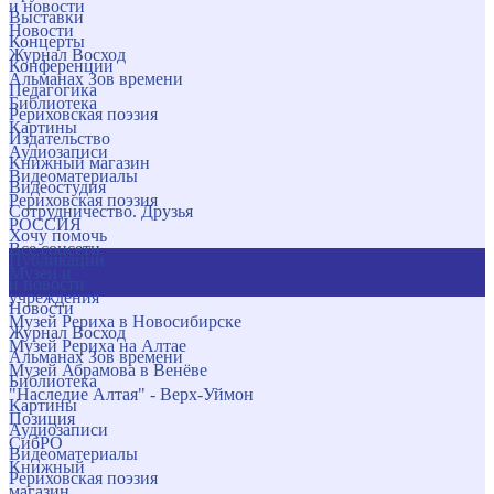
и новости
Выставки
Новости
Концерты
Журнал Восход
Конференции
Альманах Зов времени
Педагогика
Библиотека
Рериховская поэзия
Картины
Издательство
Аудиозаписи
Книжный магазин
Видеоматериалы
Видеостудия
Рериховская поэзия
Сотрудничество. Друзья
РОССИЯ
Хочу помочь
Все соцсети
Публикации
Музеи и
и новости
учреждения
Новости
Музей Рериха в Новосибирске
Журнал Восход
Музей Рериха на Алтае
Альманах Зов времени
Музей Абрамова в Венёве
Библиотека
"Наследие Алтая" - Верх-Уймон
Картины
Позиция
Аудиозаписи
СибРО
Видеоматериалы
Книжный
Рериховская поэзия
магазин