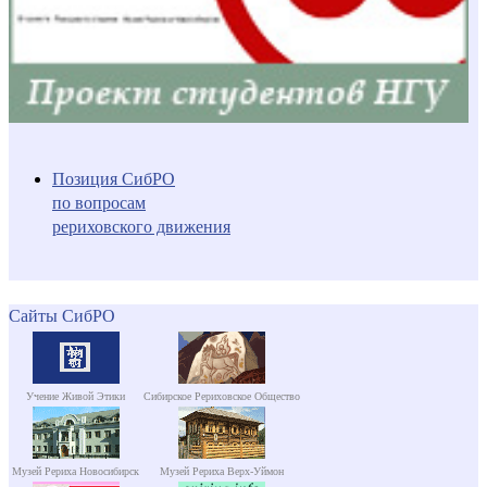
Позиция СибРО
по вопросам
рериховского движения
Сайты СибРО
Учение Живой Этики
Сибирское Рериховское Общество
Музей Рериха Новосибирск
Музей Рериха Верх-Уймон