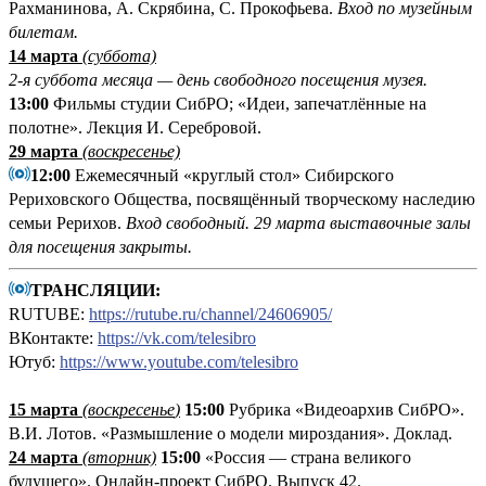
Рахманинова, А. Скрябина, С. Прокофьева.
Вход по музейным
билетам.
14 марта
(суббота)
2-я суббота месяца — день свободного посещения музея.
13:00
Фильмы студии СибРО; «Идеи, запечатлённые на
полотне». Лекция И. Серебровой.
29 марта
(воскресенье)
12:00
Ежемесячный «круглый стол» Сибирского
Рериховского Общества, посвящённый творческому наследию
семьи Рерихов.
Вход свободный.
29 марта выставочные залы
для посещения закрыты.
ТРАНСЛЯЦИИ:
RUTUBE:
https://rutube.ru/channel/24606905/
ВКонтакте:
https://vk.com/telesibro
Ютуб:
https://www.youtube.com/telesibro
15 марта
(
воскресенье
)
15:00
Рубрика «Видеоархив СибРО».
В.И. Лотов. «Размышление о модели мироздания». Доклад.
24 марта
(вторник)
15:00
«Россия — страна великого
будущего». Онлайн-проект СибРО. Выпуск 42.