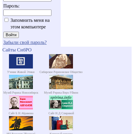
Пароль:
Запомнить меня на
этом компьютере
Забыли свой пароль?
Сайты СибРО
Учение Живой Этики
Сибирское Рериховское Общество
Музей Рериха Новосибирск
Музей Рериха Верх-Уймон
Сайт Б.Н.Абрамова
Сайт Н.Д.Спириной
ИЦ Россазия "Восход"
Книжный магазин