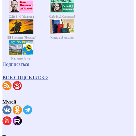
Сайт Б.Н.Абрамова
Сайт Н.Д.Спириной
ИЦ Россазия "Восход"
Книжный магазин
Наследие Алтая
Подписаться
ВСЕ СОЦСЕТИ >>>
Музей