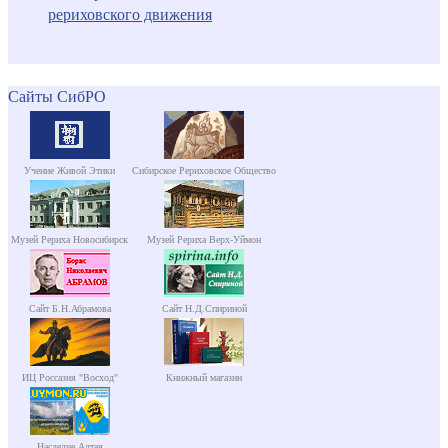
рериховского движения
Сайты СибРО
Учение Живой Этики
Сибирское Рериховское Общество
Музей Рериха Новосибирск
Музей Рериха Верх-Уймон
Сайт Б.Н.Абрамова
Сайт Н.Д.Спириной
ИЦ Россазия "Восход"
Книжный магазин
Наследие Алтая