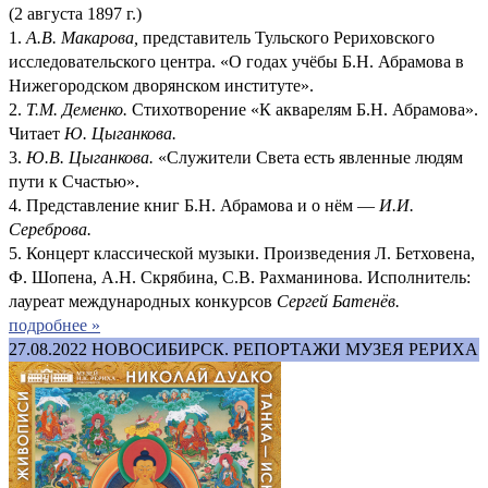
(2 августа 1897 г.)
1.
А.В. Макарова,
представитель Тульского Рериховского
исследовательского центра. «О годах учёбы Б.Н. Абрамова в
Нижегородском дворянском институте».
2.
Т.М. Деменко.
Стихотворение «К акварелям Б.Н. Абрамова».
Читает
Ю. Цыганкова.
3.
Ю.В. Цыганкова.
«Служители Света есть явленные людям
пути к Счастью».
4. Представление книг Б.Н. Абрамова и о нём —
И.И.
Сереброва.
5. Концерт классической музыки. Произведения Л. Бетховена,
Ф. Шопена, А.Н. Скрябина, С.В. Рахманинова. Исполнитель:
лауреат международных конкурсов
Сергей Батенёв.
подробнее »
27.08.2022
НОВОСИБИРСК. РЕПОРТАЖИ МУЗЕЯ РЕРИХА