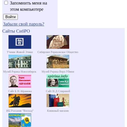
Запомнить меня на
этом компьютере
Забыли свой пароль?
Сайты СибРО
Учение Живой Этики
Сибирское Рериховское Общество
Музей Рериха Новосибирск
Музей Рериха Верх-Уймон
Сайт Б.Н.Абрамова
Сайт Н.Д.Спириной
ИЦ Россазия "Восход"
Книжный магазин