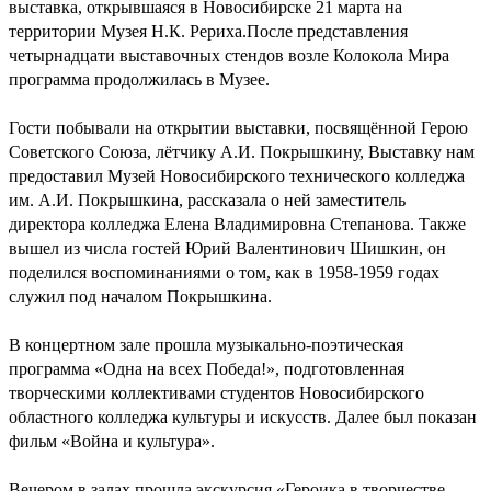
выставка, открывшаяся в Новосибирске 21 марта на
территории Музея Н.К. Рериха.После представления
четырнадцати выставочных стендов возле Колокола Мира
программа продолжилась в Музее.
Гости побывали на открытии выставки, посвящённой Герою
Советского Союза, лётчику А.И. Покрышкину, Выставку нам
предоставил Музей Новосибирского технического колледжа
им. А.И. Покрышкина, рассказала о ней заместитель
директора колледжа Елена Владимировна Степанова. Также
вышел из числа гостей Юрий Валентинович Шишкин, он
поделился воспоминаниями о том, как в 1958-1959 годах
служил под началом Покрышкина.
В концертном зале прошла музыкально-поэтическая
программа «Одна на всех Победа!», подготовленная
творческими коллективами студентов Новосибирского
областного колледжа культуры и искусств. Далее был показан
фильм «Война и культура».
Вечером в залах прошла экскурсия «Героика в творчестве