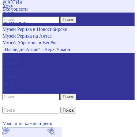
РОССИЯ
Хочу
Все соцсети
помочь
Музеи и
Поиск
учреждения
Музей Рериха в Новосибирске
Музей Рериха на Алтае
Музей Абрамова в Венёве
"Наследие Алтая" - Верх-Уймон
Позиция
СибРО
Книжный
магазин
Хочу
помочь
Поиск
Поиск
Мысли на каждый день