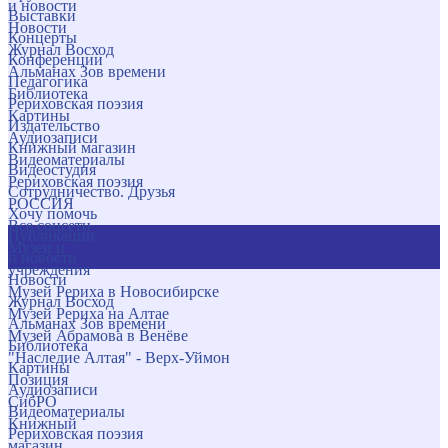
и новости
Выставки
Новости
Концерты
Журнал Восход
Конференции
Альманах Зов времени
Педагогика
Библиотека
Рериховская поэзия
Картины
Издательство
Аудиозаписи
Книжный магазин
Видеоматериалы
Видеостудия
Рериховская поэзия
Сотрудничество. Друзья
РОССИЯ
Хочу помочь
Все соцсети
Публикации
Музеи и
и новости
учреждения
Новости
Музей Рериха в Новосибирске
Журнал Восход
Музей Рериха на Алтае
Альманах Зов времени
Музей Абрамова в Венёве
Библиотека
"Наследие Алтая" - Верх-Уймон
Картины
Позиция
Аудиозаписи
СибРО
Видеоматериалы
Книжный
Рериховская поэзия
магазин