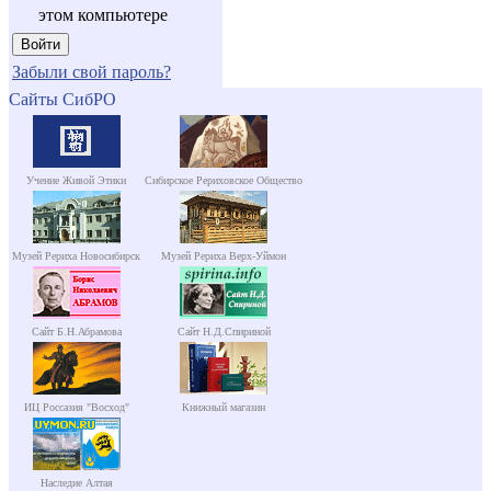
этом компьютере
Забыли свой пароль?
Сайты СибРО
Учение Живой Этики
Сибирское Рериховское Общество
Музей Рериха Новосибирск
Музей Рериха Верх-Уймон
Сайт Б.Н.Абрамова
Сайт Н.Д.Спириной
ИЦ Россазия "Восход"
Книжный магазин
Наследие Алтая