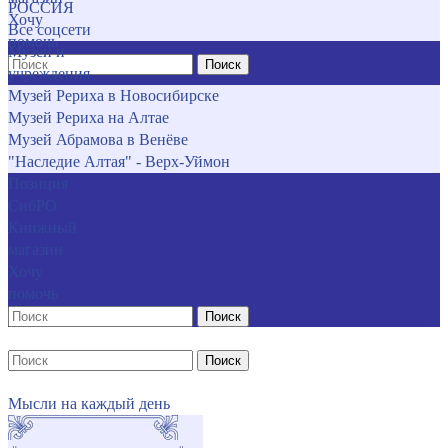
РОССИЯ
Хочу
Все соцсети
помочь
Музеи и
Поиск
учреждения
Музей Рериха в Новосибирске
Музей Рериха на Алтае
Музей Абрамова в Венёве
"Наследие Алтая" - Верх-Уймон
Позиция
СибРО
Книжный
магазин
Хочу
помочь
Поиск
Поиск
Мысли на каждый день