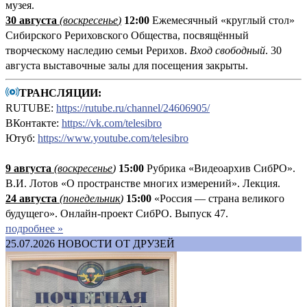
музея.
30 августа
(воскресенье
)
12:00
Ежемесячный «круглый стол»
Сибирского Рериховского Общества, посвящённый
творческому наследию семьи Рерихов.
Вход свободный
. 30
августа выставочные залы для посещения закрыты.
ТРАНСЛЯЦИИ:
RUTUBE:
https://rutube.ru/channel/24606905/
ВКонтакте:
https://vk.com/telesibro
Ютуб:
https://www.youtube.com/telesibro
9 августа
(
воскресенье
)
1
5:00
Рубрика «Видеоархив СибРО».
В.И. Лотов «О пространстве многих измерений». Лекция.
24 августа
(понедельник
)
15:00
«Россия — страна великого
будущего». Онлайн-проект СибРО. Выпуск 47.
подробнее »
25.07.2026
НОВОСТИ ОТ ДРУЗЕЙ