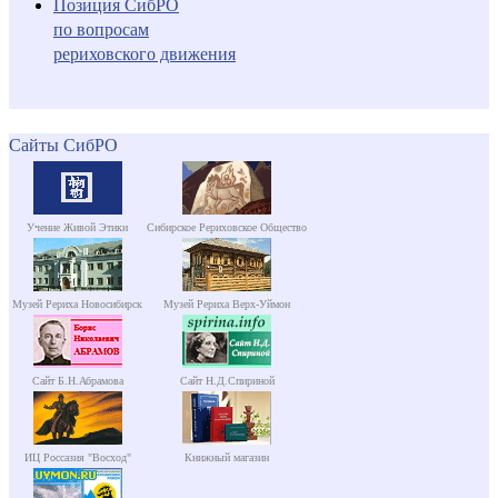
Позиция СибРО
по вопросам
рериховского движения
Сайты СибРО
Учение Живой Этики
Сибирское Рериховское Общество
Музей Рериха Новосибирск
Музей Рериха Верх-Уймон
Сайт Б.Н.Абрамова
Сайт Н.Д.Спириной
ИЦ Россазия "Восход"
Книжный магазин