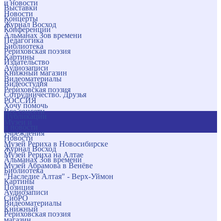
и новости
Выставки
Новости
Концерты
Журнал Восход
Конференции
Альманах Зов времени
Педагогика
Библиотека
Рериховская поэзия
Картины
Издательство
Аудиозаписи
Книжный магазин
Видеоматериалы
Видеостудия
Рериховская поэзия
Сотрудничество. Друзья
РОССИЯ
Хочу помочь
Все соцсети
Публикации
Музеи и
и новости
учреждения
Новости
Музей Рериха в Новосибирске
Журнал Восход
Музей Рериха на Алтае
Альманах Зов времени
Музей Абрамова в Венёве
Библиотека
"Наследие Алтая" - Верх-Уймон
Картины
Позиция
Аудиозаписи
СибРО
Видеоматериалы
Книжный
Рериховская поэзия
магазин