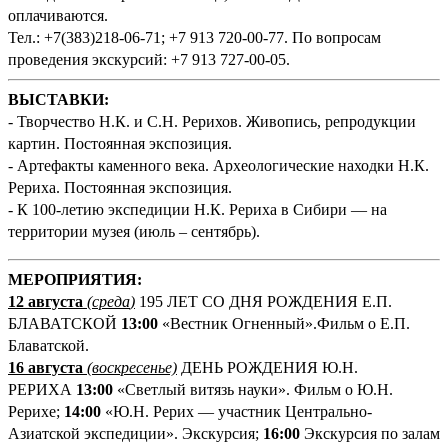
оплачиваются.
Тел.: +7(383)218-06-71; +7 913 720-00-77. По вопросам
проведения экскурсий: +7 913 727-00-05.
ВЫСТАВКИ:
- Творчество Н.К. и С.Н. Рерихов. Живопись, репродукции
картин. Постоянная экспозиция.
- Артефакты каменного века. Археологические находки Н.К.
Рериха. Постоянная экспозиция.
- К 100-летию экспедиции Н.К. Рериха в Сибири — на
территории музея (июль – сентябрь).
М
ЕРОПРИЯТИЯ:
12 августа
(среда
)
195 ЛЕТ СО ДНЯ РОЖДЕНИЯ Е.П.
БЛАВАТСКОЙ
13:00
«Вестник Огненный».Фильм о Е.П.
Блаватской.
16 августа
(воскресенье)
ДЕНЬ РОЖДЕНИЯ Ю.Н.
РЕРИХА
13:00
«Светлый витязь науки». Фильм о Ю.Н.
Рерихе;
14:00
«Ю.Н. Рерих — участник Центрально-
Азиатской экспедиции». Экскурсия;
16:00
Экскурсия по залам