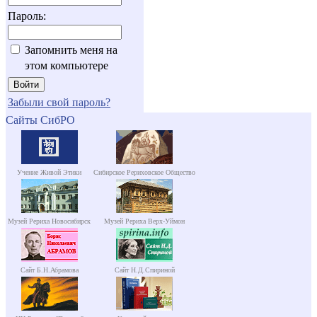
Пароль:
Запомнить меня на
этом компьютере
Забыли свой пароль?
Сайты СибРО
Учение Живой Этики
Сибирское Рериховское Общество
Музей Рериха Новосибирск
Музей Рериха Верх-Уймон
Сайт Б.Н.Абрамова
Сайт Н.Д.Спириной