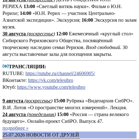
РЕРИХА
13:00
«Светлый витязь науки». Фильм о Ю.Н.
Рерихе;
14:00
«Ю.Н. Рерих — участник Центрально-
Азиатской экспедиции». Экскурсия;
16:00
Экскурсия по залам
музея.
30 августа
(воскресенье
)
12:00
Ежемесячный «круглый стол»
Сибирского Рериховского Общества, посвящённый
творческому наследию семьи Рерихов.
Вход свободный
. 30
августа выставочные залы для посещения закрыты.
ТРАНСЛЯЦИИ:
RUTUBE:
https://rutube.ru/channel/24606905/
ВКонтакте:
https://vk.com/telesibro
Ютуб:
https://www.youtube.com/telesibro
9 августа
(
воскресенье
)
1
5:00
Рубрика «Видеоархив СибРО».
В.И. Лотов «О пространстве многих измерений». Лекция.
24 августа
(понедельник
)
15:00
«Россия — страна великого
будущего». Онлайн-проект СибРО. Выпуск 47.
подробнее »
25.07.2026
НОВОСТИ ОТ ДРУЗЕЙ