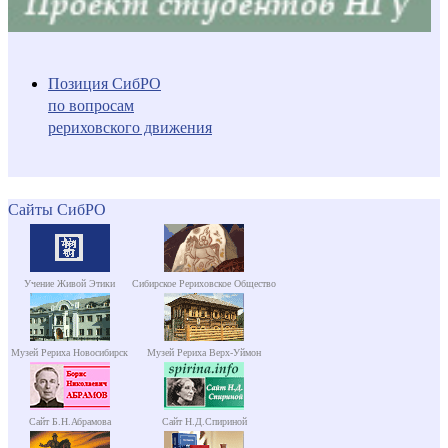
Позиция СибРО
по вопросам
рериховского движения
Сайты СибРО
Учение Живой Этики
Сибирское Рериховское Общество
Музей Рериха Новосибирск
Музей Рериха Верх-Уймон
Сайт Б.Н.Абрамова
Сайт Н.Д.Спириной