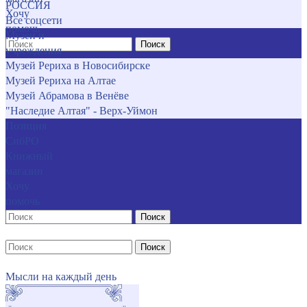
РОССИЯ
Хочу
Все соцсети
помочь
Музеи и
Поиск
учреждения
Музей Рериха в Новосибирске
Музей Рериха на Алтае
Музей Абрамова в Венёве
"Наследие Алтая" - Верх-Уймон
Позиция
СибРО
Книжный
магазин
Хочу
помочь
Поиск
Поиск
Мысли на каждый день