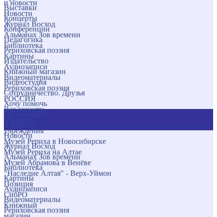
и новости
Выставки
Новости
Концерты
Журнал Восход
Конференции
Альманах Зов времени
Педагогика
Библиотека
Рериховская поэзия
Картины
Издательство
Аудиозаписи
Книжный магазин
Видеоматериалы
Видеостудия
Рериховская поэзия
Сотрудничество. Друзья
РОССИЯ
Хочу помочь
Все соцсети
Публикации
Музеи и
и новости
учреждения
Новости
Музей Рериха в Новосибирске
Журнал Восход
Музей Рериха на Алтае
Альманах Зов времени
Музей Абрамова в Венёве
Библиотека
"Наследие Алтая" - Верх-Уймон
Картины
Позиция
Аудиозаписи
СибРО
Видеоматериалы
Книжный
Рериховская поэзия
магазин