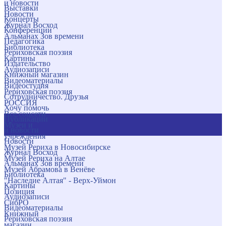
и новости
Выставки
Новости
Концерты
Журнал Восход
Конференции
Альманах Зов времени
Педагогика
Библиотека
Рериховская поэзия
Картины
Издательство
Аудиозаписи
Книжный магазин
Видеоматериалы
Видеостудия
Рериховская поэзия
Сотрудничество. Друзья
РОССИЯ
Хочу помочь
Все соцсети
Публикации
Музеи и
и новости
учреждения
Новости
Музей Рериха в Новосибирске
Журнал Восход
Музей Рериха на Алтае
Альманах Зов времени
Музей Абрамова в Венёве
Библиотека
"Наследие Алтая" - Верх-Уймон
Картины
Позиция
Аудиозаписи
СибРО
Видеоматериалы
Книжный
Рериховская поэзия
магазин