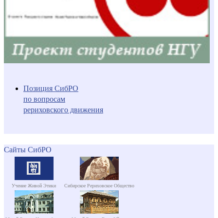
Позиция СибРО
по вопросам
рериховского движения
Сайты СибРО
Учение Живой Этики
Сибирское Рериховское Общество