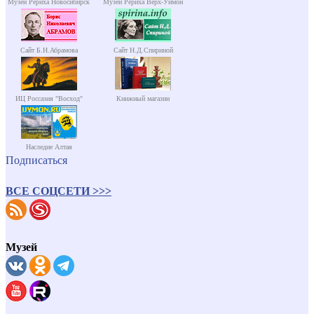
Музей Рериха Новосибирск
Музей Рериха Верх-Уймон
Сайт Б.Н.Абрамова
Сайт Н.Д.Спириной
ИЦ Россазия "Восход"
Книжный магазин
Наследие Алтая
Подписаться
ВСЕ СОЦСЕТИ >>>
Музей