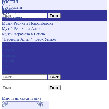
РОССИЯ
Хочу
Все соцсети
помочь
Музеи и
Поиск
учреждения
Музей Рериха в Новосибирске
Музей Рериха на Алтае
Музей Абрамова в Венёве
"Наследие Алтая" - Верх-Уймон
Позиция
СибРО
Книжный
магазин
Хочу
помочь
Поиск
Поиск
Мысли на каждый день