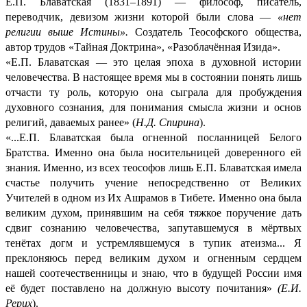
Е.П. Блаватская (1831–1891) — философ, писатель,
переводчик, девизом жизни которой были слова —
«нет
религии выше Истины».
Создатель Теософского общества,
автор трудов «Тайная Доктрина», «Разоблачённая Изида».
«Е.П. Блаватская — это целая эпоха в духовной истории
человечества. В настоящее время мы в состоянии понять лишь
отчасти ту роль, которую она сыграла для пробуждения
духовного сознания, для понимания смысла жизни и основ
религий, даваемых ранее» (
Н.Д. Спирина
).
«...Е.П. Блаватская была огненной посланницей Белого
Братства. Именно она была носительницей доверенного ей
знания. Именно, из всех теософов лишь Е.П. Блаватская имела
счастье получить учение непосредственно от Великих
Учителей в одном из Их Ашрамов в Тибете. Именно она была
великим духом, принявшим на себя тяжкое поручение дать
сдвиг сознанию человечества, запутавшемуся в мёртвых
тенётах догм и устремлявшемуся в тупик атеизма... Я
преклоняюсь перед великим духом и огненным сердцем
нашей соотечественницы и знаю, что в будущей России имя
её будет поставлено на должную высоту почитания»
(Е.И.
Рерих
).