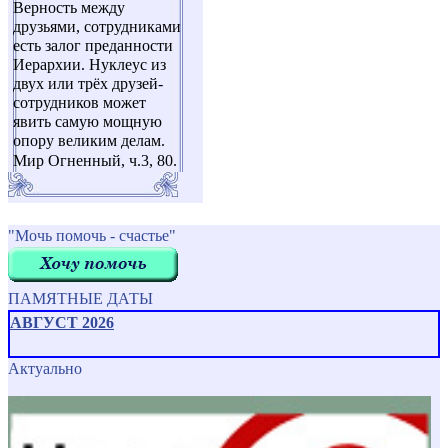
Верность между
друзьями, сотрудниками
есть залог преданности
Иерархии. Нуклеус из
двух или трёх друзей-
сотрудников может
явить самую мощную
опору великим делам.
Мир Огненный, ч.3, 80.
"Мочь помочь - счастье"
ПАМЯТНЫЕ ДАТЫ
АВГУСТ 2026
Актуально