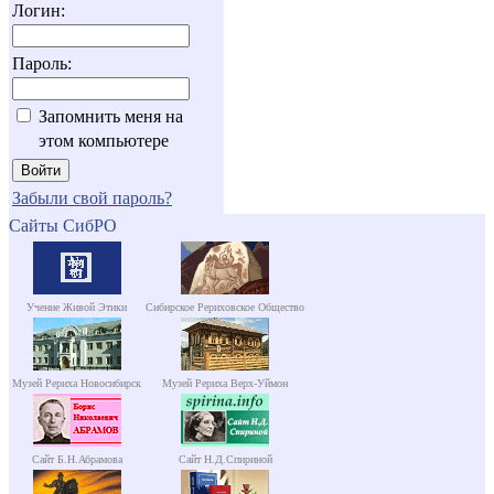
Логин:
Пароль:
Запомнить меня на
этом компьютере
Забыли свой пароль?
Сайты СибРО
Учение Живой Этики
Сибирское Рериховское Общество
Музей Рериха Новосибирск
Музей Рериха Верх-Уймон
Сайт Б.Н.Абрамова
Сайт Н.Д.Спириной