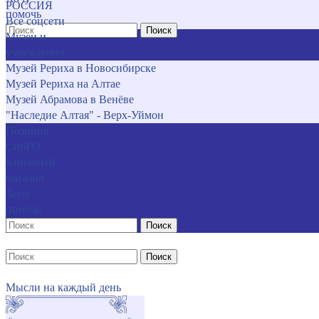
РОССИЯ
помочь
Все соцсети
Поиск
Музеи и
учреждения
Музей Рериха в Новосибирске
Музей Рериха на Алтае
Музей Абрамова в Венёве
"Наследие Алтая" - Верх-Уймон
Позиция
СибРО
Книжный
магазин
Хочу
помочь
Поиск
Поиск
Мысли на каждый день