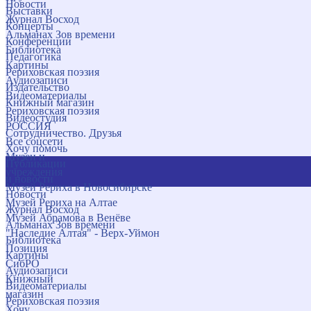
Новости
Выставки
Журнал Восход
Концерты
Альманах Зов времени
Конференции
Библиотека
Педагогика
Картины
Рериховская поэзия
Аудиозаписи
Издательство
Видеоматериалы
Книжный магазин
Рериховская поэзия
Видеостудия
РОССИЯ
Сотрудничество. Друзья
Все соцсети
Хочу помочь
Музеи и
Публикации
учреждения
и новости
Музей Рериха в Новосибирске
Новости
Музей Рериха на Алтае
Журнал Восход
Музей Абрамова в Венёве
Альманах Зов времени
"Наследие Алтая" - Верх-Уймон
Библиотека
Позиция
Картины
СибРО
Аудиозаписи
Книжный
Видеоматериалы
магазин
Рериховская поэзия
Хочу