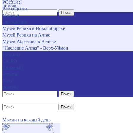
РОССИЯ
помочь
Все соцсети
Поиск
Музеи и
учреждения
Музей Рериха в Новосибирске
Музей Рериха на Алтае
Музей Абрамова в Венёве
"Наследие Алтая" - Верх-Уймон
Позиция
СибРО
Книжный
магазин
Хочу
помочь
Поиск
Поиск
Мысли на каждый день