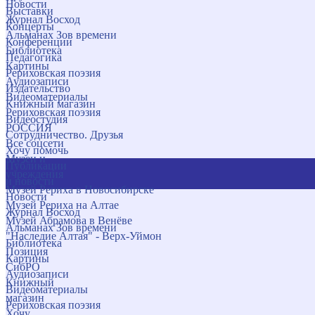
Новости
Выставки
Журнал Восход
Концерты
Альманах Зов времени
Конференции
Библиотека
Педагогика
Картины
Рериховская поэзия
Аудиозаписи
Издательство
Видеоматериалы
Книжный магазин
Рериховская поэзия
Видеостудия
РОССИЯ
Сотрудничество. Друзья
Все соцсети
Хочу помочь
Музеи и
Публикации
учреждения
и новости
Музей Рериха в Новосибирске
Новости
Музей Рериха на Алтае
Журнал Восход
Музей Абрамова в Венёве
Альманах Зов времени
"Наследие Алтая" - Верх-Уймон
Библиотека
Позиция
Картины
СибРО
Аудиозаписи
Книжный
Видеоматериалы
магазин
Рериховская поэзия
Хочу