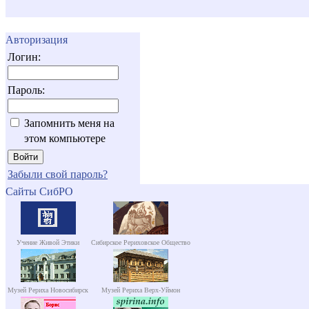
Авторизация
Логин:
Пароль:
Запомнить меня на
этом компьютере
Забыли свой пароль?
Сайты СибРО
Учение Живой Этики
Сибирское Рериховское Общество
Музей Рериха Новосибирск
Музей Рериха Верх-Уймон