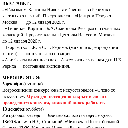
ВЫСТАВКИ:
- «Гималаи». Картины Николая и Святослава Рерихов из
частных коллекций. Предоставлены «Центром Искусств.
Москва» — до 12 января 2026 г.
- «Тишина». Картины Б.А. Смирнова-Русецкого из частных
коллекций. Предоставлены «Центром Искусств. Москва» —
до 12 января 2026 г.
- Творчество Н.К. и С.Н. Рерихов (живопись, репродукции
картин) — постоянная экспозиция.
- Артефакты каменного века. Археологические находки Н.К.
Рериха — постоянная экспозиция.
М
ЕРОПРИЯТИЯ:
5 декабря
(пятница
)
Всероссийский конкурс юных искусствоведов «Слово об
искусстве».
Музей для посещения закрыт в связи с
проведением конкурса, книжный киоск работает.
13 декабря
(суббота)
2-я суббота месяца — день свободного посещения музея.
13:00
Фильм о Н.Д. Спириной: «Человек и Поэт с большой
буквы»;
13:30
Живопись Николая Рериха. «Реализм