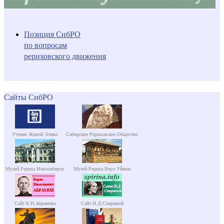
Позиция СибРО
по вопросам
рериховского движения
Сайты СибРО
Учение Живой Этики
Сибирское Рериховское Общество
Музей Рериха Новосибирск
Музей Рериха Верх-Уймон
Сайт Б.Н.Абрамова
Сайт Н.Д.Спириной