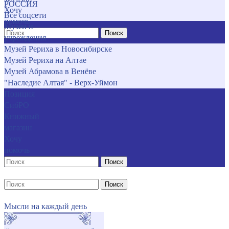
РОССИЯ
Хочу
Все соцсети
помочь
Музеи и
Поиск
учреждения
Музей Рериха в Новосибирске
Музей Рериха на Алтае
Музей Абрамова в Венёве
"Наследие Алтая" - Верх-Уймон
Позиция
СибРО
Книжный
магазин
Хочу
помочь
Поиск
Поиск
Мысли на каждый день