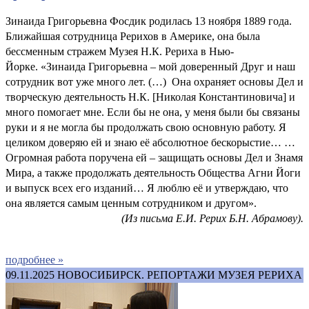
Зинаида Григорьевна Фосдик родилась 13 ноября 1889 года.
Ближайшая сотрудница Рерихов в Америке, она была
бессменным стражем Музея Н.К. Рериха в Нью-
Йорке. «Зинаида Григорьевна – мой доверенный Друг и наш
сотрудник вот уже много лет. (…) Она охраняет основы Дел и
творческую деятельность Н.К. [Николая Константиновича] и
много помогает мне. Если бы не она, у меня были бы связаны
руки и я не могла бы продолжать свою основную работу. Я
целиком доверяю ей и знаю её абсолютное бескорыстие… …
Огромная работа поручена ей – защищать основы Дел и Знамя
Мира, а также продолжать деятельность Общества Агни Йоги
и выпуск всех его изданий… Я люблю её и утверждаю, что
она является самым ценным сотрудником и другом».
(Из письма Е.И. Рерих Б.Н. Абрамову).
подробнее »
09.11.2025
НОВОСИБИРСК. РЕПОРТАЖИ МУЗЕЯ РЕРИХА