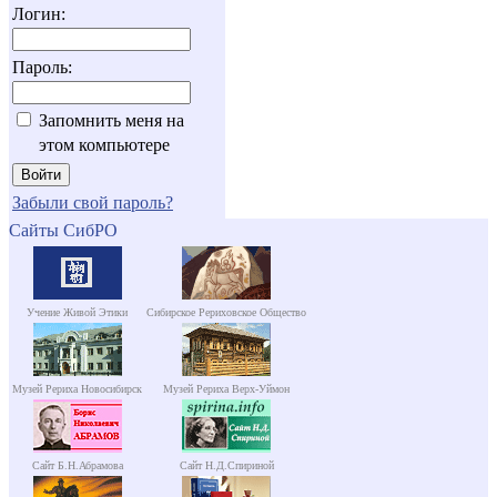
Логин:
Пароль:
Запомнить меня на
этом компьютере
Забыли свой пароль?
Сайты СибРО
Учение Живой Этики
Сибирское Рериховское Общество
Музей Рериха Новосибирск
Музей Рериха Верх-Уймон
Сайт Б.Н.Абрамова
Сайт Н.Д.Спириной