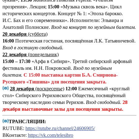
прозрения». Лекция;
15:00
«Музыка сквозь века». Цикл
исторических концертов. Концерт № 1: «Эпоха барокко.
И.С. Бах и его современники». Исполнители: Эльвира и
Анатолий Полонские.
Вход на концерт по музейным билетам.
20 декабря
(суббота)
16:00
Поэтическая гостиная, посвящённая Л.К. Татьяничевой.
Вход в гостиную свободный.
22 декабря
(понедельник)
15:00 – 17:30
«Арфа в Сибири». Третий сибирский арфовый
фестиваль им. Н.Н. Покровской.
Вход по музейным
билетам.
С 15:00
выставка картин Б.А. Смирнова-
Русецкого «Тишина»
для посещения закрыта.
28 декабря
(воскресенье)
12:00
Ежемесячный «круглый
стол» Сибирского Рериховского Общества, посвящённый
творческому наследию семьи Рерихов.
Вход свободный.
28
декабря выставочные залы для посещения закрыты.
ТРАНСЛЯЦИИ:
RUTUBE:
https://rutube.ru/channel/24606905/
ВКонтакте:
https://vk.com/telesibro