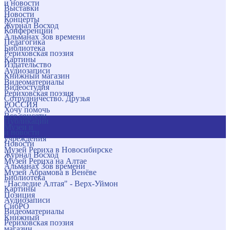
и новости
Выставки
Новости
Концерты
Журнал Восход
Конференции
Альманах Зов времени
Педагогика
Библиотека
Рериховская поэзия
Картины
Издательство
Аудиозаписи
Книжный магазин
Видеоматериалы
Видеостудия
Рериховская поэзия
Сотрудничество. Друзья
РОССИЯ
Хочу помочь
Все соцсети
Публикации
Музеи и
и новости
учреждения
Новости
Музей Рериха в Новосибирске
Журнал Восход
Музей Рериха на Алтае
Альманах Зов времени
Музей Абрамова в Венёве
Библиотека
"Наследие Алтая" - Верх-Уймон
Картины
Позиция
Аудиозаписи
СибРО
Видеоматериалы
Книжный
Рериховская поэзия
магазин