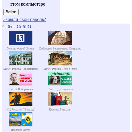
этом компьютере
Забыли свой пароль?
Сайты СибРО
Учение Живой Этики
Сибирское Рериховское Общество
Музей Рериха Новосибирск
Музей Рериха Верх-Уймон
Сайт Б.Н.Абрамова
Сайт Н.Д.Спириной
ИЦ Россазия "Восход"
Книжный магазин
Наследие Алтая