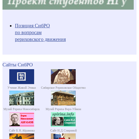
Позиция СибРО
по вопросам
рериховского движения
Сайты СибРО
Учение Живой Этики
Сибирское Рериховское Общество
Музей Рериха Новосибирск
Музей Рериха Верх-Уймон
Сайт Б.Н.Абрамова
Сайт Н.Д.Спириной