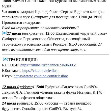
14:00
«Земля Славянская». Экскурсия по выставочным залам
музея.
Часовня-мемориал Преподобного Сергия Радонежского (на
территории музея) открыта для посещения с
11:00 до 19:00
.
Проводятся экскурсии.
Вход на мероприятие и в часовню свободный.
27 июля
(воскресенье
)
12:00
Ежемесячный «круглый стол»
Сибирского Рериховского Общества, посвящённый
творческому наследию семьи Рерихов.
Вход свободный.
27
июля выставочные залы для посещения закрыты.
ТРАНСЛЯЦИИ:
RUTUBE:
https://rutube.ru/channel/24606905/
ВКонтакте:
https://vk.com/telesibro
Ютуб:
https://www.youtube.com/telesibro
12 июля
(суббота)
15:00
Рубрика «Видеоархив СибРО».
Лекция Л.А. Ганиной «Вновь зажечь факел Истины. К 140-
летию Теософского общества».
24 июля
(четверг)
15:00
«Россия — страна великого
будущего». Онлайн-проект СибРО. Выпуск 34.