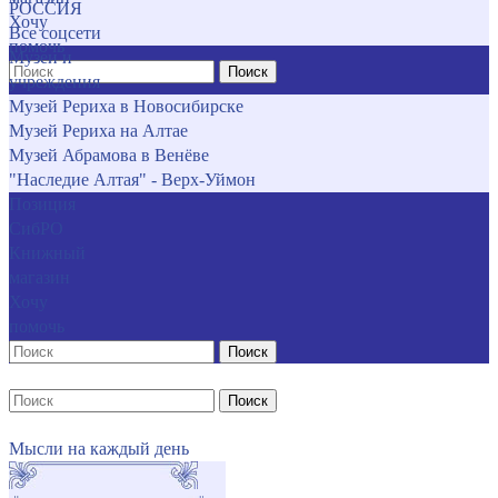
РОССИЯ
Хочу
Все соцсети
помочь
Музеи и
Поиск
учреждения
Музей Рериха в Новосибирске
Музей Рериха на Алтае
Музей Абрамова в Венёве
"Наследие Алтая" - Верх-Уймон
Позиция
СибРО
Книжный
магазин
Хочу
помочь
Поиск
Поиск
Мысли на каждый день