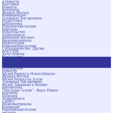
и новости
Выставки
Новости
Концерты
Журнал Восход
Конференции
Альманах Зов времени
Педагогика
Библиотека
Рериховская поэзия
Картины
Издательство
Аудиозаписи
Книжный магазин
Видеоматериалы
Видеостудия
Рериховская поэзия
Сотрудничество. Друзья
РОССИЯ
Хочу помочь
Все соцсети
Публикации
Музеи и
и новости
учреждения
Новости
Музей Рериха в Новосибирске
Журнал Восход
Музей Рериха на Алтае
Альманах Зов времени
Музей Абрамова в Венёве
Библиотека
"Наследие Алтая" - Верх-Уймон
Картины
Позиция
Аудиозаписи
СибРО
Видеоматериалы
Книжный
Рериховская поэзия
магазин