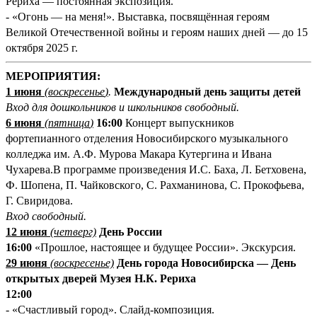
Рериха — постоянная экспозиция.
- «Огонь — на меня!». Выставка, посвящённая героям
Великой Отечественной войны и героям наших дней — до 15
октября 2025 г.
МЕРОПРИЯТИЯ:
1 июня
(
воскресенье
)
.
Международный день защиты детей
Вход для дошкольников и школьников свободный.
6
июня
(
пятница
)
16:00
Концерт выпускников
фортепианного отделения Новосибирского музыкального
колледжа им. А.Ф. Мурова Макара Кутергина и Ивана
Чухарева.В программе произведения И.С. Баха, Л. Бетховена,
Ф. Шопена, П. Чайковского, С. Рахманинова, С. Прокофьева,
Г. Свиридова.
Вход свободный.
12 июня
(
четверг)
День России
16:00
«Прошлое, настоящее и будущее России». Экскурсия.
29 июня
(
воскресенье)
День города Новосибирска — День
открытых дверей Музея Н.К. Рериха
12:00
- «Счастливый город». Слайд-композиция.