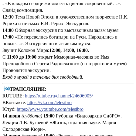
- «В каждом сердце живом есть цветок сокровенный…».
Слайд-композиция.
12:30
Тема Новой Эпохи в художественном творчестве Н.К.
Рериха и письмах Е.И. Рерих. Экскурсия.
14:00
Обзорная экскурсия по выставочным залам музея.
17:00
«Не перевелись богатыри на Руси. Народились и
новые…». Экскурсия по выставкам музея.
Звучит Колокол Мира:
12:00, 14:00, 16:00.
С
11:00 до 19:00
открыт Мемориал-часовня во Имя
Преподобного Сергия Радонежского (на территории музея).
Проводятся экскурсии.
Вход в музей в течение дня свободный.
ТРАНСЛЯЦИИ:
RUTUBE:
https://rutube.ru/channel/24606905/
ВКонтакте:
https://vk.com/telesibro
Ютуб:
https://www.youtube.com/telesibro
14 июня
(суббота)
15:00
Рубрика «Видеоархив СибРО».
Лекция Л.В. Бугаевой «Жизнь, отданная науке: Мария
Склодовская-Кюри».
24 июня
(вторник)
15:00
«Россия — страна великого