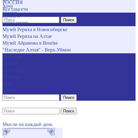
РОССИЯ
Хочу
Все соцсети
помочь
Музеи и
Поиск
учреждения
Музей Рериха в Новосибирске
Музей Рериха на Алтае
Музей Абрамова в Венёве
"Наследие Алтая" - Верх-Уймон
Позиция
СибРО
Книжный
магазин
Хочу
помочь
Поиск
Поиск
Мысли на каждый день