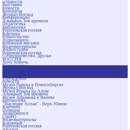
и новости
Выставки
Новости
Концерты
Журнал Восход
Конференции
Альманах Зов времени
Педагогика
Библиотека
Рериховская поэзия
Картины
Издательство
Аудиозаписи
Книжный магазин
Видеоматериалы
Видеостудия
Рериховская поэзия
Сотрудничество. Друзья
РОССИЯ
Хочу помочь
Все соцсети
Публикации
Музеи и
и новости
учреждения
Новости
Музей Рериха в Новосибирске
Журнал Восход
Музей Рериха на Алтае
Альманах Зов времени
Музей Абрамова в Венёве
Библиотека
"Наследие Алтая" - Верх-Уймон
Картины
Позиция
Аудиозаписи
СибРО
Видеоматериалы
Книжный
Рериховская поэзия
магазин