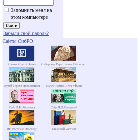
Запомнить меня на
этом компьютере
Забыли свой пароль?
Сайты СибРО
Учение Живой Этики
Сибирское Рериховское Общество
Музей Рериха Новосибирск
Музей Рериха Верх-Уймон
Сайт Б.Н.Абрамова
Сайт Н.Д.Спириной
ИЦ Россазия "Восход"
Книжный магазин