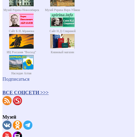
Музей Рериха Новосибирск
Музей Рериха Верх-Уймон
Сайт Б.Н.Абрамова
Сайт Н.Д.Спириной
ИЦ Россазия "Восход"
Книжный магазин
Наследие Алтая
Подписаться
ВСЕ СОЦСЕТИ >>>
Музей