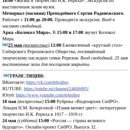
18:00
«Жизнь и творчество Н.К. Рериха». Экскурсия по
выставочным залам музея.
Мемориал (часовня) Преподобного Сергия Радонежского.
Работает с
11:00 до 20:00.
Проводятся экскурсии.
Вход в
часовню свободный.
Арка «Колокол Мира».
В
15:00 и 17:00
звучит Колокол
Мира.
25 мая
(воскресенье
)
.
12:00
Ежемесячный «круглый стол»
Сибирского Рериховского Общества, посвящённый
творческому наследию семьи Рерихов.
Вход свободный.
25 мая
выставочные залы для посещения закрыты.
ТРАНСЛЯЦИИ:
ВКонтакте:
https://vk.com/telesibro
RUTUBE:
https://rutube.ru/channel/24606905/
Ютуб:
https://www.youtube.com/telesibro
18 мая
(воскресенье)
15:00
Рубрика «Видеоархив СибРО».
Лекция Н.М. Кочергиной «Пламя меняет цвет»: литературное
творчество Н.К. Рериха в 1917 – 1919 гг.
24 мая
(суббота)
15:00
«Россия — страна великого
будущего». Онлайн-проект СибРО. Выпуск 32.