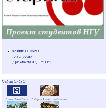
Позиция СибРО
по вопросам
рериховского движения
Сайты СибРО
Учение Живой Этики
Сибирское Рериховское Общество