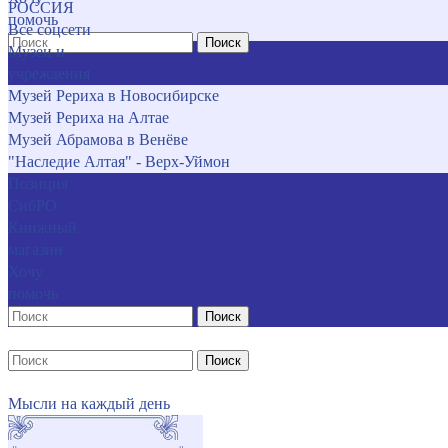
РОССИЯ
помочь
Все соцсети
Поиск
Музеи и
учреждения
Музей Рериха в Новосибирске
Музей Рериха на Алтае
Музей Абрамова в Венёве
"Наследие Алтая" - Верх-Уймон
Позиция
СибРО
Книжный
магазин
Хочу
помочь
Поиск
Поиск
Мысли на каждый день