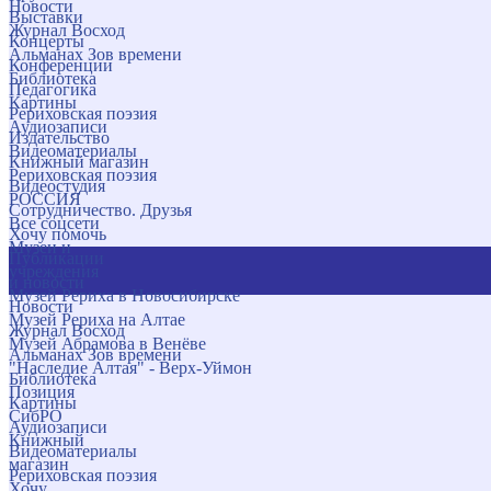
Новости
Выставки
Журнал Восход
Концерты
Альманах Зов времени
Конференции
Библиотека
Педагогика
Картины
Рериховская поэзия
Аудиозаписи
Издательство
Видеоматериалы
Книжный магазин
Рериховская поэзия
Видеостудия
РОССИЯ
Сотрудничество. Друзья
Все соцсети
Хочу помочь
Музеи и
Публикации
учреждения
и новости
Музей Рериха в Новосибирске
Новости
Музей Рериха на Алтае
Журнал Восход
Музей Абрамова в Венёве
Альманах Зов времени
"Наследие Алтая" - Верх-Уймон
Библиотека
Позиция
Картины
СибРО
Аудиозаписи
Книжный
Видеоматериалы
магазин
Рериховская поэзия
Хочу