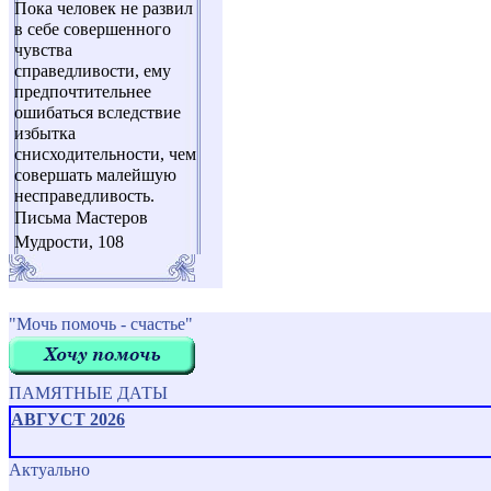
Пока человек не развил
в себе совершенного
чувства
справедливости, ему
предпочтительнее
ошибаться вследствие
избытка
снисходительности, чем
совершать малейшую
несправедливость.
Письма Мастеров
Мудрости, 108
"Мочь помочь - счастье"
ПАМЯТНЫЕ ДАТЫ
АВГУСТ 2026
Актуально