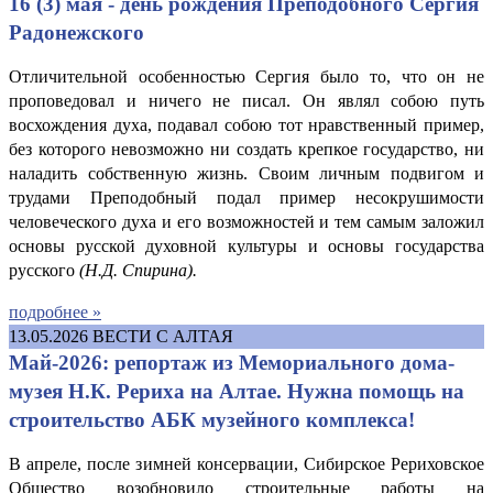
16 (3) мая - день рождения Преподобного Сергия
Радонежского
Отличительной особенностью Сергия было то, что он не
проповедовал и ничего не писал. Он являл собою путь
восхождения духа, подавал собою тот нравственный пример,
без которого невозможно ни создать крепкое государство, ни
наладить собственную жизнь. Своим личным подвигом и
трудами Преподобный подал пример несокрушимости
человеческого духа и его возможностей и тем самым заложил
основы русской духовной культуры и основы государства
русского
(Н.
Д. Спирина
).
подробнее »
13.05.2026
ВЕСТИ С АЛТАЯ
Май-2026: репортаж из Мемориального дома-
музея Н.К. Рериха на Алтае. Нужна помощь на
строительство АБК музейного комплекса!
В апреле, после зимней консервации, Сибирское Рериховское
Общество возобновило строительные работы на