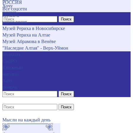
РОССИЯ
Хочу
Все соцсети
помочь
Музеи и
Поиск
учреждения
Музей Рериха в Новосибирске
Музей Рериха на Алтае
Музей Абрамова в Венёве
"Наследие Алтая" - Верх-Уймон
Позиция
СибРО
Книжный
магазин
Хочу
помочь
Поиск
Поиск
Мысли на каждый день