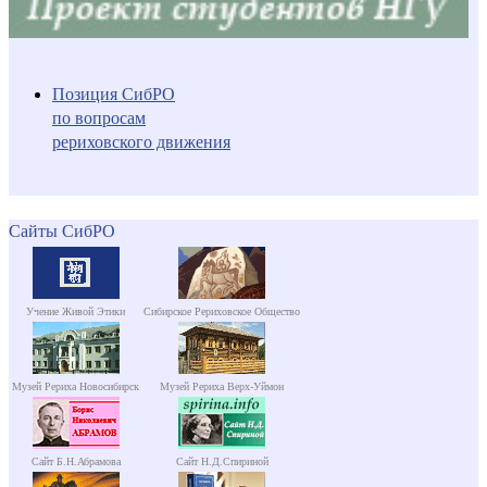
Позиция СибРО
по вопросам
рериховского движения
Сайты СибРО
Учение Живой Этики
Сибирское Рериховское Общество
Музей Рериха Новосибирск
Музей Рериха Верх-Уймон
Сайт Б.Н.Абрамова
Сайт Н.Д.Спириной