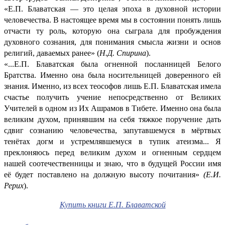
«Е.П. Блаватская — это целая эпоха в духовной истории
человечества. В настоящее время мы в состоянии понять лишь
отчасти ту роль, которую она сыграла для пробуждения
духовного сознания, для понимания смысла жизни и основ
религий, даваемых ранее» (
Н.Д. Спирина
).
«...Е.П. Блаватская была огненной посланницей Белого
Братства. Именно она была носительницей доверенного ей
знания. Именно, из всех теософов лишь Е.П. Блаватская имела
счастье получить учение непосредственно от Великих
Учителей в одном из Их Ашрамов в Тибете. Именно она была
великим духом, принявшим на себя тяжкое поручение дать
сдвиг сознанию человечества, запутавшемуся в мёртвых
тенётах догм и устремлявшемуся в тупик атеизма... Я
преклоняюсь перед великим духом и огненным сердцем
нашей соотечественницы и знаю, что в будущей России имя
её будет поставлено на должную высоту почитания»
(Е.И.
Рерих
).
Купить книги Е.П. Блаватской