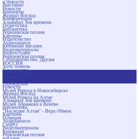
и новости
Выставки
Новости
Концерты
Журнал Восход
Конференции
Альманах Зов времени
Педагогика
Библиотека
Рериховская поэзия
Картины
Издательство
Аудиозаписи
Книжный магазин
Видеоматериалы
Видеостудия
Рериховская поэзия
Сотрудничество. Друзья
РОССИЯ
Хочу помочь
Все соцсети
Публикации
Музеи и
и новости
учреждения
Новости
Музей Рериха в Новосибирске
Журнал Восход
Музей Рериха на Алтае
Альманах Зов времени
Музей Абрамова в Венёве
Библиотека
"Наследие Алтая" - Верх-Уймон
Картины
Позиция
Аудиозаписи
СибРО
Видеоматериалы
Книжный
Рериховская поэзия
магазин