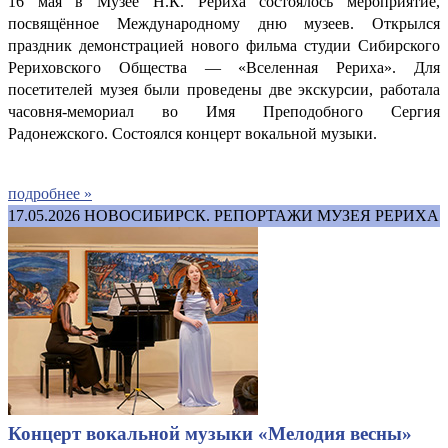
16 мая в Музее Н.К. Рериха состоялось мероприятие,
посвящённое Международному дню музеев. Открылся
праздник демонстрацией нового фильма студии Сибирского
Рериховского Общества — «Вселенная Рериха». Для
посетителей музея были проведены две экскурсии, работала
часовня-мемориал во Имя Преподобного Сергия
Радонежского.
Состоялся концерт вокальной музыки.
подробнее »
17.05.2026
НОВОСИБИРСК. РЕПОРТАЖИ МУЗЕЯ РЕРИХА
Концерт вокальной музыки «Мелодия весны»