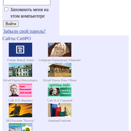
Запомнить меня на
этом компьютере
Забыли свой пароль?
Сайты СибРО
Учение Живой Этики
Сибирское Рериховское Общество
Музей Рериха Новосибирск
Музей Рериха Верх-Уймон
Сайт Б.Н.Абрамова
Сайт Н.Д.Спириной
ИЦ Россазия "Восход"
Книжный магазин