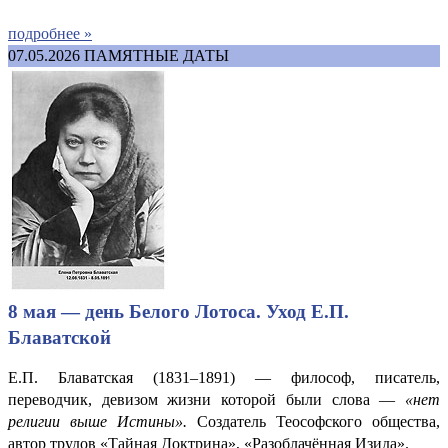
подробнее »
07.05.2026
ПАМЯТНЫЕ ДАТЫ
8 мая — день Белого Лотоса. Уход Е.П.
Блаватской
Е.П. Блаватская (1831–1891) — философ, писатель,
переводчик, девизом жизни которой были слова —
«нет
религии выше Истины».
Создатель Теософского общества,
автор трудов «Тайная Доктрина», «Разоблачённая Изида».