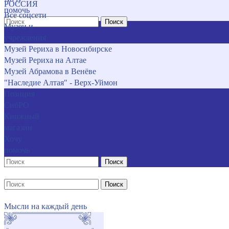
РОССИЯ
помочь
Все соцсети
Поиск
Музеи и
учреждения
Музей Рериха в Новосибирске
Музей Рериха на Алтае
Музей Абрамова в Венёве
"Наследие Алтая" - Верх-Уймон
Позиция
СибРО
Книжный
магазин
Хочу
помочь
Поиск
Поиск
Мысли на каждый день