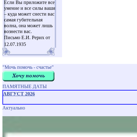
Если Вы приложите все
умение и все силы ваши
– куда может снести вас
самая губительная
волна, она может лишь
вознести вас.
Письмо Е.И. Рерих от
12.07.1935
"Мочь помочь - счастье"
ПАМЯТНЫЕ ДАТЫ
АВГУСТ 2026
Актуально