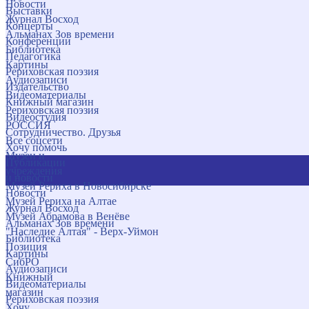
Новости
Выставки
Журнал Восход
Концерты
Альманах Зов времени
Конференции
Библиотека
Педагогика
Картины
Рериховская поэзия
Аудиозаписи
Издательство
Видеоматериалы
Книжный магазин
Рериховская поэзия
Видеостудия
РОССИЯ
Сотрудничество. Друзья
Все соцсети
Хочу помочь
Музеи и
Публикации
учреждения
и новости
Музей Рериха в Новосибирске
Новости
Музей Рериха на Алтае
Журнал Восход
Музей Абрамова в Венёве
Альманах Зов времени
"Наследие Алтая" - Верх-Уймон
Библиотека
Позиция
Картины
СибРО
Аудиозаписи
Книжный
Видеоматериалы
магазин
Рериховская поэзия
Хочу