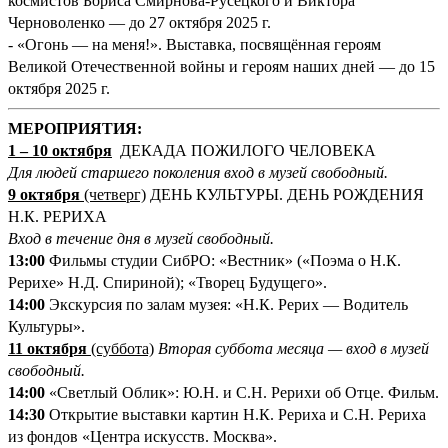
космистов Бориса Смирнова-Русецкого и Виктора
Черноволенко — до 27 октября 2025 г.
- «Огонь — на меня!». Выставка, посвящённая героям
Великой Отечественной войны и героям наших дней — до 15
октября 2025 г.
М
ЕРОПРИЯТИЯ:
1
–
10 октября
ДЕКАДА ПОЖИЛОГО ЧЕЛОВЕКА
Для людей старшего поколения вход в музей свободный.
9 октября
(четверг)
ДЕНЬ КУЛЬТУРЫ. ДЕНЬ РОЖДЕНИЯ
Н.К. РЕРИХА
Вход в течение дня в музей свободный.
13:00
Фильмы студии СибРО: «Вестник» («Поэма о Н.К.
Рерихе» Н.Д. Спириной); «Творец Будущего».
14:00
Экскурсия по залам музея: «Н.К. Рерих — Водитель
Культуры».
11 октября
(суббота)
Вторая суббота месяца — вход в музей
свободный.
14:00
«Светлый Облик»: Ю.Н. и С.Н. Рерихи об Отце. Фильм.
14:30
Открытие выставки картин Н.К. Рериха и С.Н. Рериха
из фондов «Центра искусств. Москва».