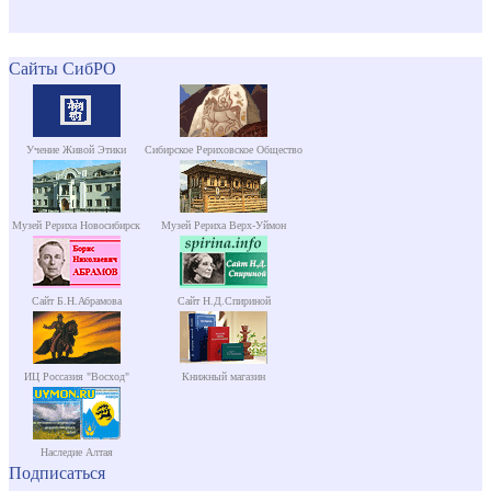
Сайты СибРО
Учение Живой Этики
Сибирское Рериховское Общество
Музей Рериха Новосибирск
Музей Рериха Верх-Уймон
Сайт Б.Н.Абрамова
Сайт Н.Д.Спириной
ИЦ Россазия "Восход"
Книжный магазин
Наследие Алтая
Подписаться