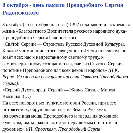
8 октября - день памяти Преподобного Сергия
Радонежского
8 октября (25 сентября по ст. ст.) 1392 года закончилась земная
жизнь «Благодатного Воспитателя русского народного духа»
Преподобного Сергия Радонежского.
«Святой Сергий — Строитель Русской Духовной Культуры.
Каждое упоминание этого священного Имени повелительно
зовёт всех нас к непрестанному светлому труду, к
самоотверженному созиданию и делает из Святого Сергия
поистине Преподобного для всех веков и народов»
(Н.К.
Рерих. Из слова на освящение часовни Святого Преподобного
Сергия).
«Сергий Духотворец! Сергий — Живая Связь с Миром
Высшим! (…)
На всех поворотных пунктах истории России, при всех
потрясениях, обрушивавшихся на Землю Русскую,
неизреченная мощь Преподобного и твердыня духовной
культуры, им заложенная, стоят нерушимым оплотом сил
духовных» (
(
Н. Яровская*. Преподобный Сергий