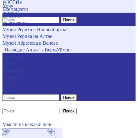
РОССИЯ
Хочу
Все соцсети
помочь
Музеи и
Поиск
учреждения
Музей Рериха в Новосибирске
Музей Рериха на Алтае
Музей Абрамова в Венёве
"Наследие Алтая" - Верх-Уймон
Позиция
СибРО
Книжный
магазин
Хочу
помочь
Поиск
Поиск
Мысли на каждый день