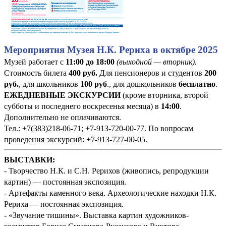
Мероприятия Музея Н.К. Рериха в октябре 2025
Музей работает с
11:00 до 18:00
(выходной — вторник).
Стоимость билета
400
руб
.
Для пенсионеров и студентов
200
руб.
, для школьников
100 руб
., для дошкольников
бесплатно
.
ЕЖЕДНЕВНЫЕ ЭКСКУРСИИ
(кроме вторника, второй
субботы и последнего воскресенья месяца) в
14:00
.
Дополнительно не оплачиваются.
Тел.: +7(383)218-06-71; +7-913-720-00-77. По вопросам
проведения экскурсий: +7-913-727-00-05.
ВЫСТАВКИ:
- Творчество Н.К. и С.Н. Рерихов (живопись, репродукции
картин) — постоянная экспозиция.
- Артефакты каменного века. Археологические находки Н.К.
Рериха — постоянная экспозиция.
- «Звучание тишины». Выставка картин художников-