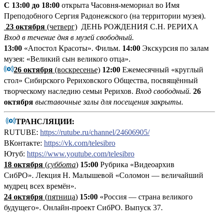
С 13:00 до 18:00
открыта Часовня-мемориал во Имя
Преподобного Сергия Радонежского (на территории музея).
23 октября
(четверг)
ДЕНЬ РОЖДЕНИЯ С.Н. РЕРИХА
Вход в течение дня в музей свободный.
13:00
«Апостол Красоты». Фильм.
14:00
Экскурсия по залам
музея: «Великий сын великого отца».
26 октября
(воскресенье)
12:00
Ежемесячный «круглый
стол» Сибирского Рериховского Общества, посвящённый
творческому наследию семьи Рерихов.
Вход свободный.
26
октября
выставочные залы для посещения закрыты.
ТРАНСЛЯЦИИ:
RUTUBE:
https://rutube.ru/channel/24606905/
ВКонтакте:
https://vk.com/telesibro
Ютуб:
https://www.youtube.com/telesibro
18 октября
(
суббота
)
15:00
Рубрика «Видеоархив
СибРО». Лекция Н. Малышевой «Соломон — величайший
мудрец всех времён».
24 октября
(
пятница
)
15:00
«Россия — страна великого
будущего». Онлайн-проект СибРО. Выпуск 37.