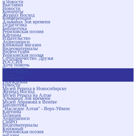
и новости
Выставки
Новости
Концерты
Журнал Восход
Конференции
Альманах Зов времени
Педагогика
Библиотека
Рериховская поэзия
Картины
Издательство
Аудиозаписи
Книжный магазин
Видеоматериалы
Видеостудия
Рериховская поэзия
Сотрудничество. Друзья
РОССИЯ
Хочу помочь
Все соцсети
Публикации
Музеи и
и новости
учреждения
Новости
Музей Рериха в Новосибирске
Журнал Восход
Музей Рериха на Алтае
Альманах Зов времени
Музей Абрамова в Венёве
Библиотека
"Наследие Алтая" - Верх-Уймон
Картины
Позиция
Аудиозаписи
СибРО
Видеоматериалы
Книжный
Рериховская поэзия
магазин