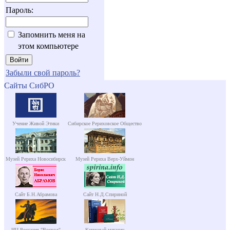
Пароль:
Запомнить меня на
этом компьютере
Забыли свой пароль?
Сайты СибРО
Учение Живой Этики
Сибирское Рериховское Общество
Музей Рериха Новосибирск
Музей Рериха Верх-Уймон
Сайт Б.Н.Абрамова
Сайт Н.Д.Спириной
ИЦ Россазия "Восход"
Книжный магазин