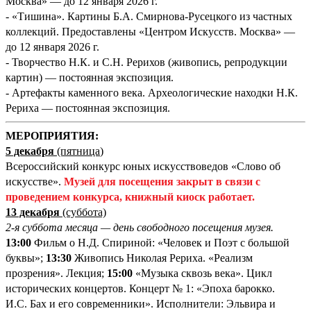
Москва» — до 12 января 2026 г.
- «Тишина». Картины Б.А. Смирнова-Русецкого из частных
коллекций. Предоставлены «Центром Искусств. Москва» —
до 12 января 2026 г.
- Творчество Н.К. и С.Н. Рерихов (живопись, репродукции
картин) — постоянная экспозиция.
- Артефакты каменного века. Археологические находки Н.К.
Рериха — постоянная экспозиция.
М
ЕРОПРИЯТИЯ:
5 декабря
(пятница
)
Всероссийский конкурс юных искусствоведов «Слово об
искусстве».
Музей для посещения закрыт в связи с
проведением конкурса, книжный киоск работает.
13 декабря
(суббота)
2-я суббота месяца — день свободного посещения музея.
13:00
Фильм о Н.Д. Спириной: «Человек и Поэт с большой
буквы»;
13:30
Живопись Николая Рериха. «Реализм
прозрения». Лекция;
15:00
«Музыка сквозь века». Цикл
исторических концертов. Концерт № 1: «Эпоха барокко.
И.С. Бах и его современники». Исполнители: Эльвира и