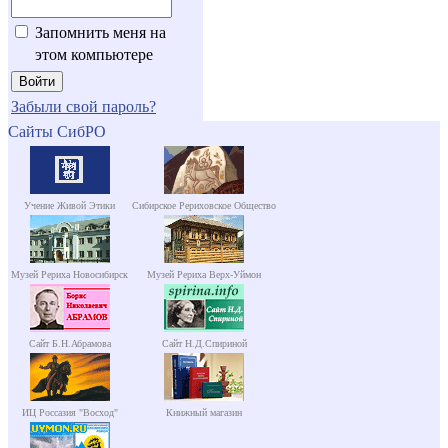
Запомнить меня на
этом компьютере
Забыли свой пароль?
Сайты СибРО
Учение Живой Этики
Сибирское Рериховское Общество
Музей Рериха Новосибирск
Музей Рериха Верх-Уймон
Сайт Б.Н.Абрамова
Сайт Н.Д.Спириной
ИЦ Россазия "Восход"
Книжный магазин