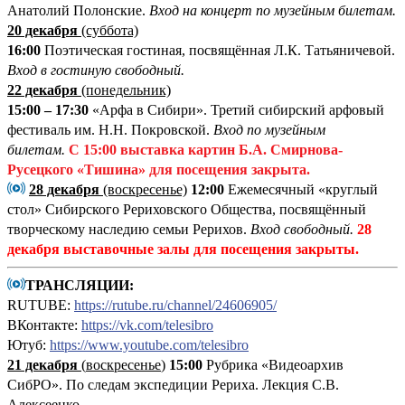
Анатолий Полонские.
Вход на концерт по музейным билетам.
20 декабря
(суббота)
16:00
Поэтическая гостиная, посвящённая Л.К. Татьяничевой.
Вход в гостиную свободный.
22 декабря
(понедельник)
15:00 – 17:30
«Арфа в Сибири». Третий сибирский арфовый
фестиваль им. Н.Н. Покровской.
Вход по музейным
билетам.
С 15:00
выставка картин Б.А. Смирнова-
Русецкого «Тишина»
для посещения закрыта.
28 декабря
(воскресенье)
12:00
Ежемесячный «круглый
стол» Сибирского Рериховского Общества, посвящённый
творческому наследию семьи Рерихов.
Вход свободный.
28
декабря выставочные залы для посещения закрыты.
ТРАНСЛЯЦИИ:
RUTUBE:
https://rutube.ru/channel/24606905/
ВКонтакте:
https://vk.com/telesibro
Ютуб:
https://www.youtube.com/telesibro
21 декабря
(
воскресенье
)
15:00
Рубрика «Видеоархив
СибРО». По следам экспедиции Рериха. Лекция С.В.
Алексеенко.