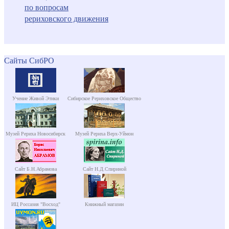
по вопросам
рериховского движения
Сайты СибРО
Учение Живой Этики
Сибирское Рериховское Общество
Музей Рериха Новосибирск
Музей Рериха Верх-Уймон
Сайт Б.Н.Абрамова
Сайт Н.Д.Спириной
ИЦ Россазия "Восход"
Книжный магазин