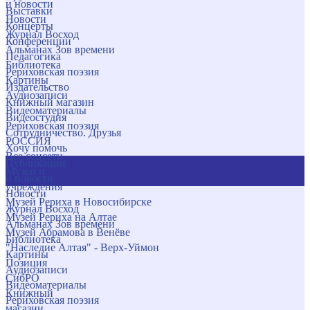
и новости
Выставки
Новости
Концерты
Журнал Восход
Конференции
Альманах Зов времени
Педагогика
Библиотека
Рериховская поэзия
Картины
Издательство
Аудиозаписи
Книжный магазин
Видеоматериалы
Видеостудия
Рериховская поэзия
Сотрудничество. Друзья
РОССИЯ
Хочу помочь
Все соцсети
Публикации
Музеи и
и новости
учреждения
Новости
Музей Рериха в Новосибирске
Журнал Восход
Музей Рериха на Алтае
Альманах Зов времени
Музей Абрамова в Венёве
Библиотека
"Наследие Алтая" - Верх-Уймон
Картины
Позиция
Аудиозаписи
СибРО
Видеоматериалы
Книжный
Рериховская поэзия
магазин