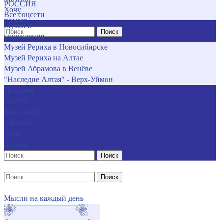
РОССИЯ
Хочу
Все соцсети
помочь
Музеи и
Поиск
учреждения
Музей Рериха в Новосибирске
Музей Рериха на Алтае
Музей Абрамова в Венёве
"Наследие Алтая" - Верх-Уймон
Позиция
СибРО
Книжный
магазин
Хочу
помочь
Поиск
Поиск
Мысли на каждый день