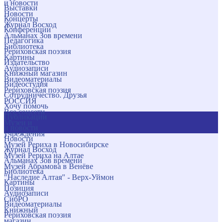
и новости
Выставки
Новости
Концерты
Журнал Восход
Конференции
Альманах Зов времени
Педагогика
Библиотека
Рериховская поэзия
Картины
Издательство
Аудиозаписи
Книжный магазин
Видеоматериалы
Видеостудия
Рериховская поэзия
Сотрудничество. Друзья
РОССИЯ
Хочу помочь
Все соцсети
Публикации
Музеи и
и новости
учреждения
Новости
Музей Рериха в Новосибирске
Журнал Восход
Музей Рериха на Алтае
Альманах Зов времени
Музей Абрамова в Венёве
Библиотека
"Наследие Алтая" - Верх-Уймон
Картины
Позиция
Аудиозаписи
СибРО
Видеоматериалы
Книжный
Рериховская поэзия
магазин