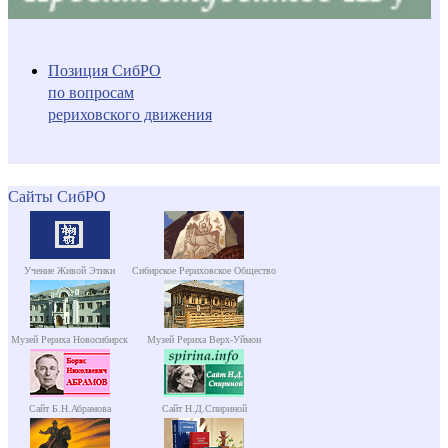
Позиция СибРО
по вопросам
рериховского движения
Сайты СибРО
Учение Живой Этики
Сибирское Рериховское Общество
Музей Рериха Новосибирск
Музей Рериха Верх-Уймон
Сайт Б.Н.Абрамова
Сайт Н.Д.Спириной