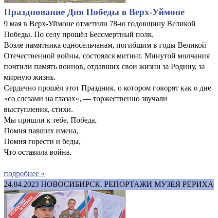
Празднование Дня Победы в Верх-Уймоне
9 мая в Верх-Уймоне отметили 78-ю годовщину Великой
Победы. По селу прошёл Бессмертный полк.
Возле памятника односельчанам, погибшим в годы Великой
Отечественной войны, состоялся митинг. Минутой молчания
почтили память воинов, отдавших свои жизни за Родину, за
мирную жизнь.
Сердечно прошёл этот Праздник, о котором говорят как о дне
«со слезами на глазах», — торжественно звучали
выступления, стихи.
Мы пришли к тебе, Победа,
Помня павших имена,
Помня горести и беды,
Что оставила война.
подробнее »
24.04.2023
НОВОСИБИРСК. РЕПОРТАЖИ МУЗЕЯ РЕРИХА