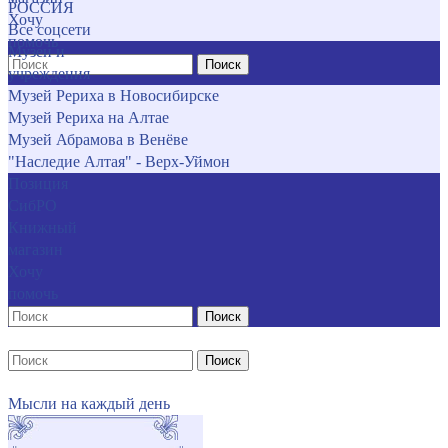
РОССИЯ
Хочу
Все соцсети
помочь
Музеи и
Поиск
учреждения
Музей Рериха в Новосибирске
Музей Рериха на Алтае
Музей Абрамова в Венёве
"Наследие Алтая" - Верх-Уймон
Позиция
СибРО
Книжный
магазин
Хочу
помочь
Поиск
Поиск
Мысли на каждый день