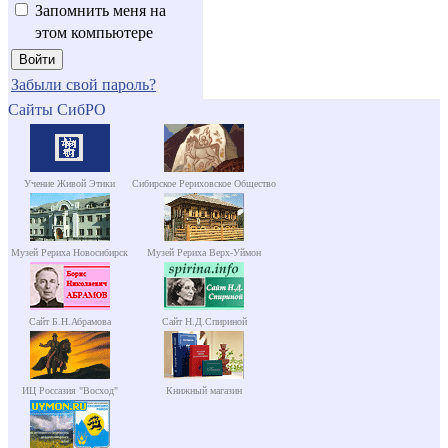
Запомнить меня на
этом компьютере
Забыли свой пароль?
Сайты СибРО
Учение Живой Этики
Сибирское Рериховское Общество
Музей Рериха Новосибирск
Музей Рериха Верх-Уймон
Сайт Б.Н.Абрамова
Сайт Н.Д.Спириной
ИЦ Россазия "Восход"
Книжный магазин