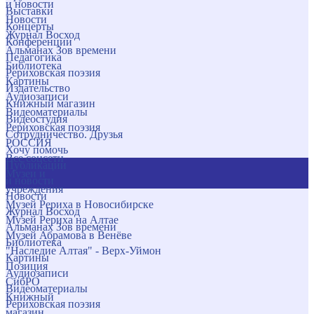
и новости
Выставки
Новости
Концерты
Журнал Восход
Конференции
Альманах Зов времени
Педагогика
Библиотека
Рериховская поэзия
Картины
Издательство
Аудиозаписи
Книжный магазин
Видеоматериалы
Видеостудия
Рериховская поэзия
Сотрудничество. Друзья
РОССИЯ
Хочу помочь
Все соцсети
Публикации
Музеи и
и новости
учреждения
Новости
Музей Рериха в Новосибирске
Журнал Восход
Музей Рериха на Алтае
Альманах Зов времени
Музей Абрамова в Венёве
Библиотека
"Наследие Алтая" - Верх-Уймон
Картины
Позиция
Аудиозаписи
СибРО
Видеоматериалы
Книжный
Рериховская поэзия
магазин