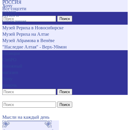
РОССИЯ
Хочу
Все соцсети
помочь
Музеи и
Поиск
учреждения
Музей Рериха в Новосибирске
Музей Рериха на Алтае
Музей Абрамова в Венёве
"Наследие Алтая" - Верх-Уймон
Позиция
СибРО
Книжный
магазин
Хочу
помочь
Поиск
Поиск
Мысли на каждый день