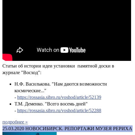
Статьи об истории идеи установки памятной доски в
журнале "Восход":
Н.Ф. Василькова. "Нам даются возможности
космические..."
-
https://rossasia.sibro.ru/voshod/article/52139
Т.М. Деменко. "Всего восемь дней"
-
https://rossasia.sibro.ru/voshod/article/52288
подробнее »
25.03.2020
НОВОСИБИРСК. РЕПОРТАЖИ МУЗЕЯ РЕРИХА