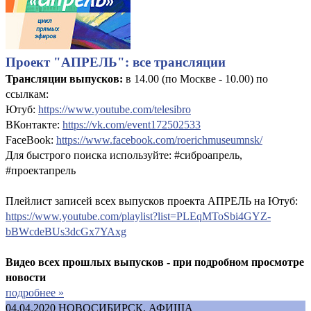
Проект "АПРЕЛЬ": все трансляции
Трансляции выпусков:
в 14.00 (по Москве - 10.00) по
ссылкам:
Ютуб:
https://www.youtube.com/telesibro
ВКонтакте:
https://vk.com/event172502533
FaceBook:
https://www.facebook.com/roerichmuseumnsk/
Для быстрого поиска используйте: #сиброапрель,
#проектапрель
Плейлист записей всех выпусков проекта АПРЕЛЬ на Ютуб:
https://www.youtube.com/playlist?list=PLEqMToSbi4GYZ-
bBWcdeBUs3dcGx7YAxg
Видео всех прошлых выпусков - при подробном просмотре
новости
подробнее »
04.04.2020
НОВОСИБИРСК. АФИША