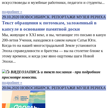
искусствоведы и музейные работники, педагоги и студенты...
подробнее »
29.10.2020
НОВОСИБИРСК. РЕПОРТАЖИ МУЗЕЯ РЕРИХА
Текст обращения к потомкам, заложенный в
капсуле в основание памятной доски
Мы, живущие в XXI веке, и вы, читающие это письмо в канун
200-летия Учения, находимся в самом начале Сатья Юги.
Когда-то на нашей многострадальной Земле установится
Эпоха справедливости и братства — вы на столетие ближе к
этому времени, и когда уже явно ощутимы шаги Новой
Эпохи...
ВИДЕОЗАПИСЬ и текст послания - при подробном
просмотре новости.
подробнее »
20.04.2020
НОВОСИБИРСК. РЕПОРТАЖИ МУЗЕЯ РЕРИХА