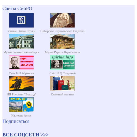
Сайты СибРО
Учение Живой Этики
Сибирское Рериховское Общество
Музей Рериха Новосибирск
Музей Рериха Верх-Уймон
Сайт Б.Н.Абрамова
Сайт Н.Д.Спириной
ИЦ Россазия "Восход"
Книжный магазин
Наследие Алтая
Подписаться
ВСЕ СОЦСЕТИ >>>