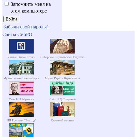
Запомнить меня на
этом компьютере
Забыли свой пароль?
Сайты СибРО
Учение Живой Этики
Сибирское Рериховское Общество
Музей Рериха Новосибирск
Музей Рериха Верх-Уймон
Сайт Б.Н.Абрамова
Сайт Н.Д.Спириной
ИЦ Россазия "Восход"
Книжный магазин