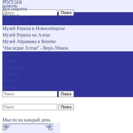
РОССИЯ
помочь
Все соцсети
Поиск
Музеи и
учреждения
Музей Рериха в Новосибирске
Музей Рериха на Алтае
Музей Абрамова в Венёве
"Наследие Алтая" - Верх-Уймон
Позиция
СибРО
Книжный
магазин
Хочу
помочь
Поиск
Поиск
Мысли на каждый день