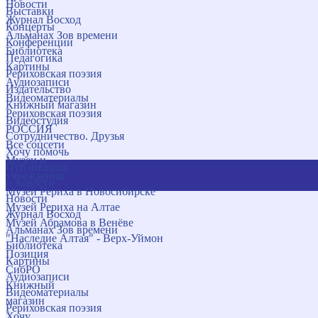
Новости
Выставки
Журнал Восход
Концерты
Альманах Зов времени
Конференции
Библиотека
Педагогика
Картины
Рериховская поэзия
Аудиозаписи
Издательство
Видеоматериалы
Книжный магазин
Рериховская поэзия
Видеостудия
РОССИЯ
Сотрудничество. Друзья
Все соцсети
Хочу помочь
Музеи и
Публикации
учреждения
и новости
Музей Рериха в Новосибирске
Новости
Музей Рериха на Алтае
Журнал Восход
Музей Абрамова в Венёве
Альманах Зов времени
"Наследие Алтая" - Верх-Уймон
Библиотека
Позиция
Картины
СибРО
Аудиозаписи
Книжный
Видеоматериалы
магазин
Рериховская поэзия
Хочу