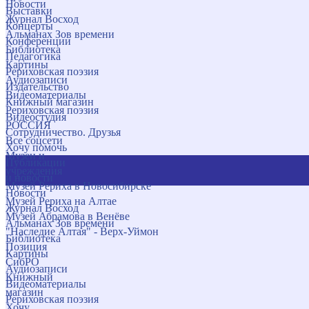
Новости
Выставки
Журнал Восход
Концерты
Альманах Зов времени
Конференции
Библиотека
Педагогика
Картины
Рериховская поэзия
Аудиозаписи
Издательство
Видеоматериалы
Книжный магазин
Рериховская поэзия
Видеостудия
РОССИЯ
Сотрудничество. Друзья
Все соцсети
Хочу помочь
Музеи и
Публикации
учреждения
и новости
Музей Рериха в Новосибирске
Новости
Музей Рериха на Алтае
Журнал Восход
Музей Абрамова в Венёве
Альманах Зов времени
"Наследие Алтая" - Верх-Уймон
Библиотека
Позиция
Картины
СибРО
Аудиозаписи
Книжный
Видеоматериалы
магазин
Рериховская поэзия
Хочу