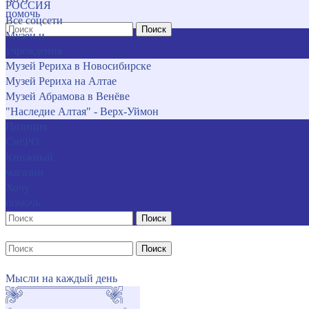
РОССИЯ
помочь
Все соцсети
Поиск
Музеи и
учреждения
Музей Рериха в Новосибирске
Музей Рериха на Алтае
Музей Абрамова в Венёве
"Наследие Алтая" - Верх-Уймон
Позиция
СибРО
Книжный
магазин
Хочу
помочь
Поиск
Поиск
Мысли на каждый день