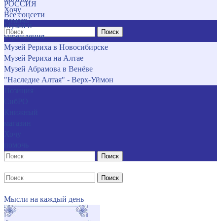
РОССИЯ
Хочу
Все соцсети
помочь
Музеи и
Поиск
учреждения
Музей Рериха в Новосибирске
Музей Рериха на Алтае
Музей Абрамова в Венёве
"Наследие Алтая" - Верх-Уймон
Позиция
СибРО
Книжный
магазин
Хочу
помочь
Поиск
Поиск
Мысли на каждый день