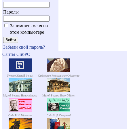
Пароль:
Запомнить меня на
этом компьютере
Забыли свой пароль?
Сайты СибРО
Учение Живой Этики
Сибирское Рериховское Общество
Музей Рериха Новосибирск
Музей Рериха Верх-Уймон
Сайт Б.Н.Абрамова
Сайт Н.Д.Спириной