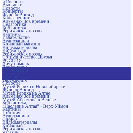
и новости
Выставки
Новости
Концерты
Журнал Восход
Конференции
Альманах Зов времени
Педагогика
Библиотека
Рериховская поэзия
Картины
Издательство
Аудиозаписи
Книжный магазин
Видеоматериалы
Видеостудия
Рериховская поэзия
Сотрудничество. Друзья
РОССИЯ
Хочу помочь
Все соцсети
Публикации
Музеи и
и новости
учреждения
Новости
Музей Рериха в Новосибирске
Журнал Восход
Музей Рериха на Алтае
Альманах Зов времени
Музей Абрамова в Венёве
Библиотека
"Наследие Алтая" - Верх-Уймон
Картины
Позиция
Аудиозаписи
СибРО
Видеоматериалы
Книжный
Рериховская поэзия
магазин