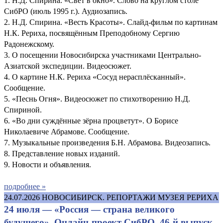
1. Н.Д. Спирина. «Свет в окно». Слово на круглом столе
СибРО (июль 1995 г.). Аудиозапись.
2. Н.Д. Спирина. «Весть Красоты». Слайд-фильм по картинам
Н.К. Рериха, посвящённым Преподобному Сергию
Радонежскому.
3. О посещении Новосибирска участниками Центрально-
Азиатской экспедиции. Видеосюжет.
4. О картине Н.К. Рериха «Сосуд нерасплёсканный».
Сообщение.
5. «Песнь Огня». Видеосюжет по стихотворению Н.Д.
Спириной.
6. «Во дни суждённые зёрна процветут». О Борисе
Николаевиче Абрамове. Сообщение.
7. Музыкальные произведения Б.Н. Абрамова. Видеозапись.
8. Представление новых изданий.
9. Новости и объявления.
подробнее »
24.07.2026
НОВОСИБИРСК. РЕПОРТАЖИ МУЗЕЯ РЕРИХА
24 июля — «Россия — страна великого
будущего». Онлайн-проект СибРО, 46-й выпуск