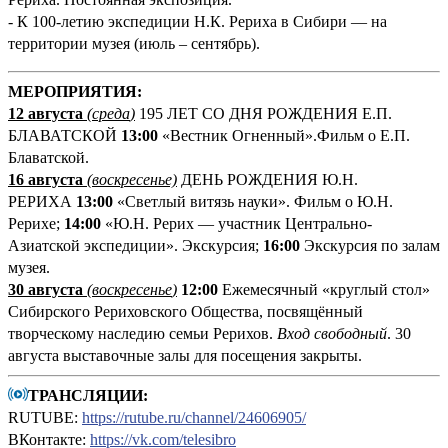
- К 100-летию экспедиции Н.К. Рериха в Сибири — на
территории музея (июль – сентябрь).
М
ЕРОПРИЯТИЯ:
12 августа
(среда
)
195 ЛЕТ СО ДНЯ РОЖДЕНИЯ Е.П.
БЛАВАТСКОЙ
13:00
«Вестник Огненный».Фильм о Е.П.
Блаватской.
16 августа
(воскресенье)
ДЕНЬ РОЖДЕНИЯ Ю.Н.
РЕРИХА
13:00
«Светлый витязь науки». Фильм о Ю.Н.
Рерихе;
14:00
«Ю.Н. Рерих — участник Центрально-
Азиатской экспедиции». Экскурсия;
16:00
Экскурсия по залам
музея.
30 августа
(воскресенье
)
12:00
Ежемесячный «круглый стол»
Сибирского Рериховского Общества, посвящённый
творческому наследию семьи Рерихов.
Вход свободный
. 30
августа выставочные залы для посещения закрыты.
ТРАНСЛЯЦИИ:
RUTUBE:
https://rutube.ru/channel/24606905/
ВКонтакте:
https://vk.com/telesibro