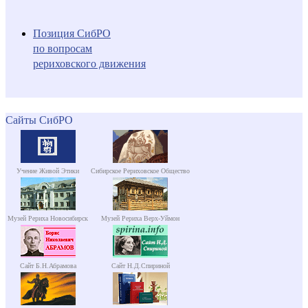
Позиция СибРО
по вопросам
рериховского движения
Сайты СибРО
Учение Живой Этики
Сибирское Рериховское Общество
Музей Рериха Новосибирск
Музей Рериха Верх-Уймон
Сайт Б.Н.Абрамова
Сайт Н.Д.Спириной