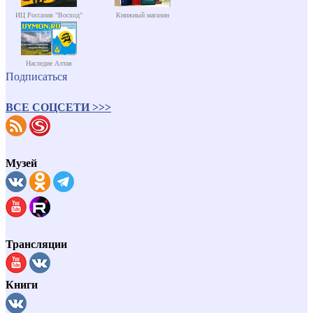
ИЦ Россазия "Восход"
Книжный магазин
Наследие Алтая
Подписаться
ВСЕ СОЦСЕТИ >>>
Музей
Трансляции
Книги