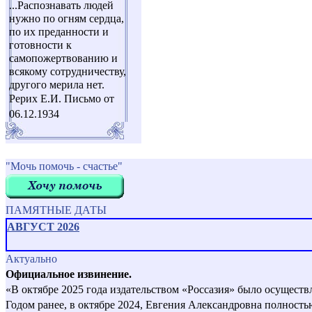
...Распознавать людей
нужно по огням сердца,
по их преданности и
готовности к
самопожертвованию и
всякому сотрудничеству,
другого мерила нет.
Рерих Е.И. Письмо от
06.12.1934
"Мочь помочь - счастье"
ПАМЯТНЫЕ ДАТЫ
АВГУСТ 2026
Актуально
Официальное извинение.
«В октябре 2025 года издательством «Россазия» было осущест
Годом ранее, в октябре 2024, Евгения Александровна полност