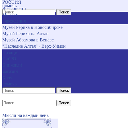
РОССИЯ
помочь
Все соцсети
Поиск
Музеи и
учреждения
Музей Рериха в Новосибирске
Музей Рериха на Алтае
Музей Абрамова в Венёве
"Наследие Алтая" - Верх-Уймон
Позиция
СибРО
Книжный
магазин
Хочу
помочь
Поиск
Поиск
Мысли на каждый день