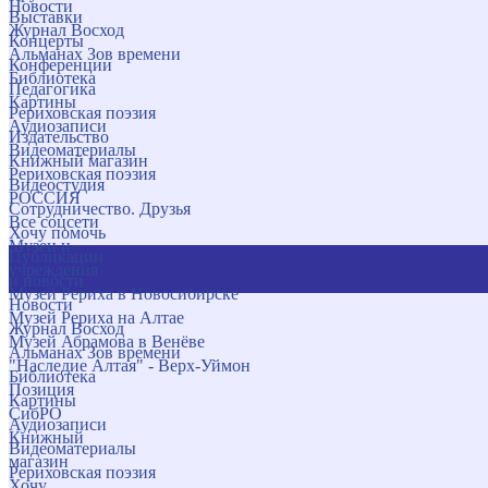
Новости
Выставки
Журнал Восход
Концерты
Альманах Зов времени
Конференции
Библиотека
Педагогика
Картины
Рериховская поэзия
Аудиозаписи
Издательство
Видеоматериалы
Книжный магазин
Рериховская поэзия
Видеостудия
РОССИЯ
Сотрудничество. Друзья
Все соцсети
Хочу помочь
Музеи и
Публикации
учреждения
и новости
Музей Рериха в Новосибирске
Новости
Музей Рериха на Алтае
Журнал Восход
Музей Абрамова в Венёве
Альманах Зов времени
"Наследие Алтая" - Верх-Уймон
Библиотека
Позиция
Картины
СибРО
Аудиозаписи
Книжный
Видеоматериалы
магазин
Рериховская поэзия
Хочу