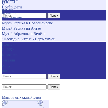
РОССИЯ
Хочу
Все соцсети
помочь
Музеи и
Поиск
учреждения
Музей Рериха в Новосибирске
Музей Рериха на Алтае
Музей Абрамова в Венёве
"Наследие Алтая" - Верх-Уймон
Позиция
СибРО
Книжный
магазин
Хочу
помочь
Поиск
Поиск
Мысли на каждый день