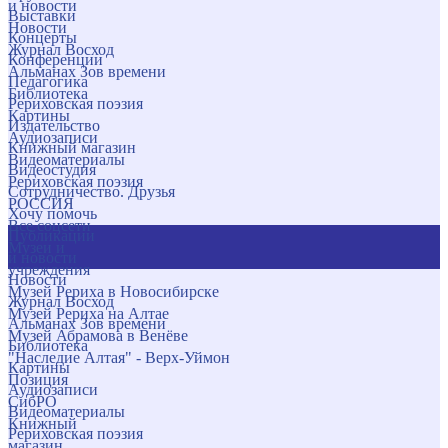
и новости
Выставки
Новости
Концерты
Журнал Восход
Конференции
Альманах Зов времени
Педагогика
Библиотека
Рериховская поэзия
Картины
Издательство
Аудиозаписи
Книжный магазин
Видеоматериалы
Видеостудия
Рериховская поэзия
Сотрудничество. Друзья
РОССИЯ
Хочу помочь
Все соцсети
Публикации
Музеи и
и новости
учреждения
Новости
Музей Рериха в Новосибирске
Журнал Восход
Музей Рериха на Алтае
Альманах Зов времени
Музей Абрамова в Венёве
Библиотека
"Наследие Алтая" - Верх-Уймон
Картины
Позиция
Аудиозаписи
СибРО
Видеоматериалы
Книжный
Рериховская поэзия
магазин