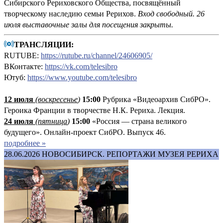
Сибирского Рериховского Общества, посвящённый
творческому наследию семьи Рерихов.
Вход свободный. 26
июля выставочные залы для посещения закрыты.
ТРАНСЛЯЦИИ:
RUTUBE:
https://rutube.ru/channel/24606905/
ВКонтакте:
https://vk.com/telesibro
Ютуб:
https://www.youtube.com/telesibro
12 июля
(
воскресенье
)
1
5:00
Рубрика «Видеоархив СибРО».
Героика Франции в творчестве Н.К. Рериха. Лекция.
24 июля
(пятница
)
15:00
«Россия — страна великого
будущего». Онлайн-проект СибРО. Выпуск 46.
подробнее »
28.06.2026
НОВОСИБИРСК. РЕПОРТАЖИ МУЗЕЯ РЕРИХА