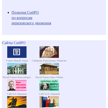
Позиция СибРО
по вопросам
рериховского движения
Сайты СибРО
Учение Живой Этики
Сибирское Рериховское Общество
Музей Рериха Новосибирск
Музей Рериха Верх-Уймон
Сайт Б.Н.Абрамова
Сайт Н.Д.Спириной