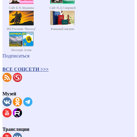
Сайт Б.Н.Абрамова
Сайт Н.Д.Спириной
ИЦ Россазия "Восход"
Книжный магазин
Наследие Алтая
Подписаться
ВСЕ СОЦСЕТИ >>>
Музей
Трансляции